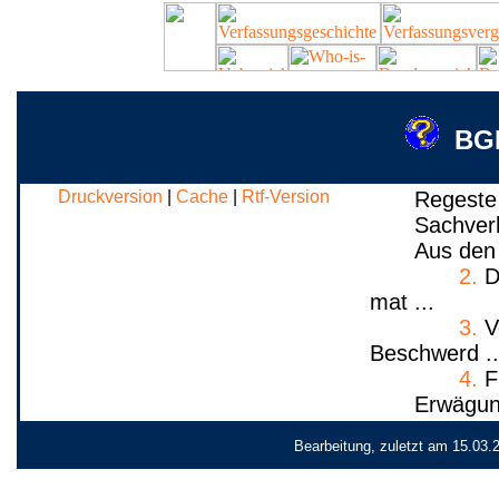
BGE
Druckversion
|
Cache
|
Rtf-Version
Regeste
Sachver
Aus den
2.
De
mat ...
3.
Vo
Beschwerd ..
4.
Fü
Erwägun
Bearbeitung, zuletzt am 15.03.