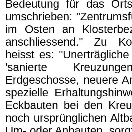
Bedeutung für das Orts
umschrieben: "Zentrumsfu
im Osten an Klosterbe
anschliessend." Zu Kon
heisst es: "Unerträgliche
'sanierte Kreuzung
Erdgeschosse, neuere An
spezielle Erhaltungshin
Eckbauten bei den Kreu
noch ursprünglichen Altb
Um- oder Anbauten, sorgf