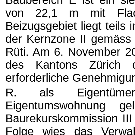
Baubereich E ist ein s
von 22,1 m mit Flac
Beizugsgebiet liegt teils 
der Kernzone II gemäss
Rüti. Am 6. November 200
des Kantons Zürich d
erforderliche Genehmigu
R. als Eigentümer
Eigentumswohnung gel
Baurekurskommission III
Folge wies das Verwal