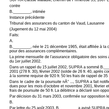
contre
B.________, intimée
Instance précédente
Tribunal des assurances du canton de Vaud, Lausanne
(Jugement du 12 mai 2004)
Faits:
A.
B.________, née le 21 décembre 1965, était affiliée à la
pour des assurances complémentaires.
La prime mensuelle de l'assurance obligatoire des soins ave
du 1er juillet 2002.
Dans un rappel du 15 juillet 2002, SUPRA a sommé B._____
2001 (278 fr. 30), février 2002 (solde de 26 fr. 40, après c
à la somme requise de 920 fr. 50 les frais de rappel de 35 f
Dans le cadre de la poursuite nÂ° ..., SUPRA a fait not
dues pour les mois d'octobre et novembre 2001, février et 
frais de poursuite de 50 fr. La débitrice a déclaré son oppo
Par décision du 31 mars 2003, confirmée sur opposition les 
B.
Par lettre du 25 août 2003, B.________ a avisé SUPRA qu'el