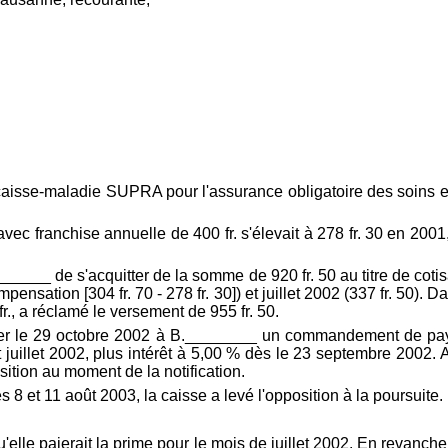
 caisse-maladie SUPRA pour l'assurance obligatoire des soins en
c franchise annuelle de 400 fr. s'élevait à 278 fr. 30 en 2001, à
___ de s'acquitter de la somme de 920 fr. 50 au titre de cotisa
ompensation [304 fr. 70 - 278 fr. 30]) et juillet 2002 (337 fr. 50)
r., a réclamé le versement de 955 fr. 50.
ifier le 29 octobre 2002 à B.________ un commandement de paye
juillet 2002, plus intérêt à 5,00 % dès le 23 septembre 2002. A c
sition au moment de la notification.
8 et 11 août 2003, la caisse a levé l'opposition à la poursuite.
le paierait la prime pour le mois de juillet 2002. En revanche, 