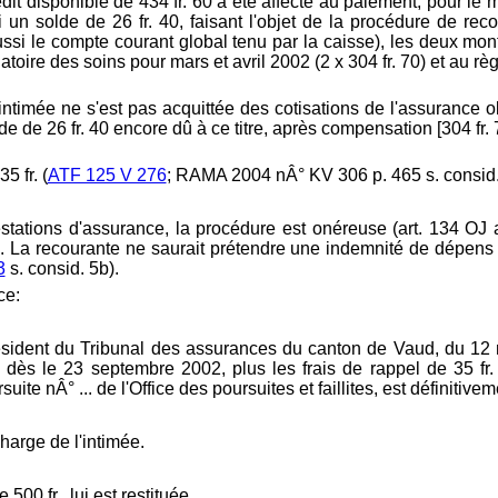
édit disponible de 434 fr. 60 a été affecté au paiement, pour le 
i un solde de 26 fr. 40, faisant l'objet de la procédure de re
ssi le compte courant global tenu par la caisse), les deux monta
toire des soins pour mars et avril 2002 (2 x 304 fr. 70) et au rè
intimée ne s'est pas acquittée des cotisations de l'assurance ob
e de 26 fr. 40 encore dû à ce titre, après compensation [304 fr. 70
5 fr. (
ATF 125 V 276
; RAMA 2004 nÂ° KV 306 p. 465 s. consid. 5
restations d'assurance, la procédure est onéreuse (
art. 134 OJ 
). La recourante ne saurait prétendre une indemnité de dépens p
3
s. consid. 5b).
ce:
ésident du Tribunal des assurances du canton de Vaud, du 12 
s le 23 septembre 2002, plus les frais de rappel de 35 fr. et
 nÂ° ... de l'Office des poursuites et faillites, est définitivem
charge de l'intimée.
00 fr., lui est restituée.