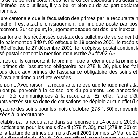
l'intimée les a utilisés, il y a bel et bien eu de sa part décla
mprimés.
dure cantonale que la facturation des primes par la recourante ne
elle il est attaché physiquement, qui indique poste par poste
versement. Sur ce point, le jugement attaqué est dès lors inexact.
 cantonale, les récépissés postaux des bulletins de versement d
e paiement de 849 fr. 90 effectué le 19 octobre 2001, le récép
. 60 effectué le 27 décembre 2001, le récépissé postal contient
issé postal contient la mention manuscrite Â« fév02 Â».
tes qu'ils comportent, le premier juge a retenu que la prime p
 primes de l'assurance obligatoire par 278 fr. 30, plus les frai
 tous deux aux primes de l'assurance obligatoire des soins 
2 avaient donc aussi été versées.
e point. Avec raison, la recourante relève que le jugement att
aient pu parvenir à la caisse lors du paiement. Les annotatio
'avoir été communiquées à la recourante. En effet, faute d'
ts versés sur sa dette de cotisations ne déploie aucun effet (Loe
gatoire des soins pour les mois d'octobre (278 fr. 30) et novembre
rsées à la recourante.
s, établis par la recourante dans sa réponse du 14 octobre 2003
tisations pour les mois d'avril (278 fr. 30), mai (278 fr. 30) et 
la facture de primes du mois d'avril 2001 (primes LAMal de 278