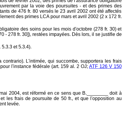
mois de février 2002, des primes de l'assurance obligatoire
couvrement par la voie des poursuites - et des primes des
nts de 476 fr. 80 versés le 23 avril 2002 ont été affectés
glement des primes LCA pour mars et avril 2002 (2 x 172 fr.
ligatoire des soins pour les mois d'octobre (278 fr. 30) et
 - 278 fr. 30]), restées impayées. Dès lors, il se justifie de
.3.3 et 5.3.4).
a contrario). L'intimée, qui succombe, supportera les frais
our l'instance fédérale (
art. 159 al. 2 OJ;
ATF 126 V 150
mai 2004, est réformé en ce sens que B.________ doit à
 les frais de poursuite de 50 fr., et que l'opposition au
ent levée.