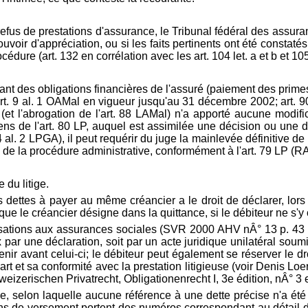
e refus de prestations d'assurance, le Tribunal fédéral des assura
pouvoir d'appréciation, ou si les faits pertinents ont été const
rocédure (art. 132 en corrélation avec les
art. 104 let. a et b et 10
ant des obligations financières de l'assuré (paiement des primes 
rt. 9 al. 1 OAMal en vigueur jusqu'au 31 décembre 2002;
art. 
et l'abrogation de l'
art. 88 LAMal) n'a apporté aucune modific
ns de l'
art. 80 LP, auquel est assimilée une décision ou une 
4 al. 2 LPGA), il peut requérir du juge la mainlevée définitive de 
oie de la procédure administrative, conformément à l'
art. 79 LP (R
 du litige.
s dettes à payer au même créancier a le droit de déclarer, lors 
 que le créancier désigne dans la quittance, si le débiteur ne s'
tisations aux assurances sociales (SVR 2000 AHV nÂ° 13 p. 43 co
ix par une déclaration, soit par un acte juridique unilatéral sou
enir avant celui-ci; le débiteur peut également se réserver le dr
 part et sa conformité avec la prestation litigieuse (voir Denis 
zerischen Privatrecht, Obligationenrecht I, 3e édition, nÂ° 3 
e, selon laquelle aucune référence à une dette précise n'a été
letins de versement portent des numéros correspondant au détail 