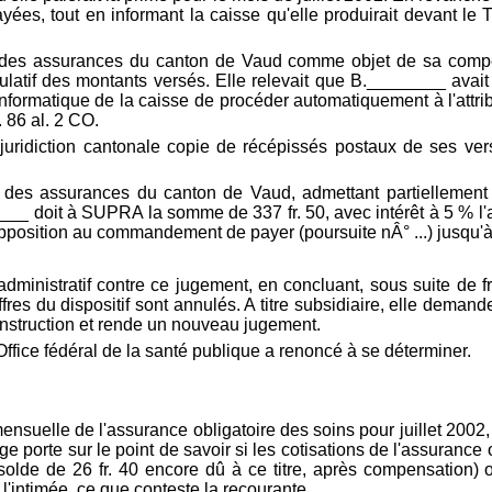
ayées, tout en informant la caisse qu'elle produirait devant l
 des assurances du canton de Vaud comme objet de sa compé
tulatif des montants versés. Elle relevait que B.________ avait
ormatique de la caisse de procéder automatiquement à l'attribut
. 86 al. 2 CO.
uridiction cantonale copie de récépissés postaux de ses vers
es assurances du canton de Vaud, admettant partiellement le 
_ doit à SUPRA la somme de 337 fr. 50, avec intérêt à 5 % l'an
 l'opposition au commandement de payer (poursuite nÂ° ...) jusqu'
dministratif contre ce jugement, en concluant, sous suite de fr
hiffres du dispositif sont annulés. A titre subsidiaire, elle dem
'instruction et rende un nouveau jugement.
ffice fédéral de la santé publique a renoncé à se déterminer.
mensuelle de l'assurance obligatoire des soins pour juillet 2002, 
ge porte sur le point de savoir si les cotisations de l'assurance 
 solde de 26 fr. 40 encore dû à ce titre, après compensation)
l'intimée, ce que conteste la recourante.