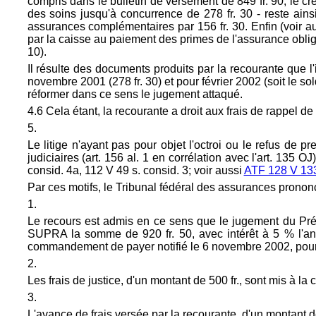
compris dans le bulletin de versement de 849 fr. 90, le cr
des soins jusqu'à concurrence de 278 fr. 30 - reste ains
assurances complémentaires par 156 fr. 30. Enfin (voir au
par la caisse au paiement des primes de l'assurance obliga
10).
Il résulte des documents produits par la recourante que l'
novembre 2001 (278 fr. 30) et pour février 2002 (soit le sold
réformer dans ce sens le jugement attaqué.
4.6 Cela étant, la recourante a droit aux frais de rappel de 3
5.
Le litige n'ayant pas pour objet l'octroi ou le refus de p
judiciaires (art. 156 al. 1 en corrélation avec l'
art. 135 OJ
consid. 4a, 112 V 49 s. consid. 3; voir aussi
ATF 128 V 13
Par ces motifs, le Tribunal fédéral des assurances pronon
1.
Le recours est admis en ce sens que le jugement du Pr
SUPRA la somme de 920 fr. 50, avec intérêt à 5 % l'an dè
commandement de payer notifié le 6 novembre 2002, poursuite
2.
Les frais de justice, d'un montant de 500 fr., sont mis à la 
3.
L'avance de frais versée par la recourante, d'un montant de 5