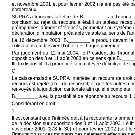
et novembre 2001 et pour février 2002 n'aient pas été p
bordereaux.
SUPRA a transmis la lettre de B.________ au Tribunal
concluant au rejet du recours, a établi un tableau récapi
préimprimés, dûment référencés, permettant au système inf
déclaration d'imputation préalable valable au sens de l'
art
Le 16 décembre 2003, B.________ a produit devant la j
cotisations qui faisaient l'objet de chaque paiement.
Par jugement du 12 mai 2004, le Président du Tribunal d
opposition des 8 et 11 août 2003 en ce sens que B._______
III du dispositif, il a prononcé la mainlevée définitive de
C.
La caisse-maladie SUPRA interjette un recours de droit a
recours est rejeté (ch. I du dispositif) et que les autres c
renvoyée à la juridiction cantonale afin qu'elle complète l
B.________ a eu la possibilité de répondre au recours. L'O
Considérant en droit:
1.
Il est constant que l'intimée doit à la recourante la prime 
de la décision sur opposition des 8 et 11 août 2003. Le liti
novembre 2001 (278 fr. 30) et pour février 2002 (soit le
l'imputation sur ces montants des paiements effectués par 