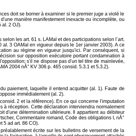
nces doit se borner à examiner si le premier juge a violé le
atés d'une manière manifestement inexacte ou incomplète, ou
5 al. 2 OJ).
selon les art. 61 s. LAMal et des participations selon l'
art.
90 al. 3 OAMal en vigueur depuis le 1er janvier 2003). A ce
ation au régime en vigueur jusqu'ici. Par conséquent, si
décision sur opposition exécutoire portant condamnation à
l'opposition; s'il ne dispose pas d'un tel titre de mainlevée,
AMA 2004 nÂ° KV 306 p. 465 consid. 5.3.1 et 5.3.2).
du paiement, laquelle il entend acquitter (al. 1). Faute de
y oppose immédiatement (al. 2).
nsid. 2 et la référence). En ce qui concerne l'imputation
mis à réception. Cette déclaration interviendra normalement
oit d'une détermination ultérieure. Il appartient au débiteur
Loertscher, Commentaire romand, Code des obligations I, nÂ°
et 5 ad
art. 86 CO).
 préalablement écrite sur les bulletins de versement de la
de la facturation, à laquelle ils sont physiquement attachés