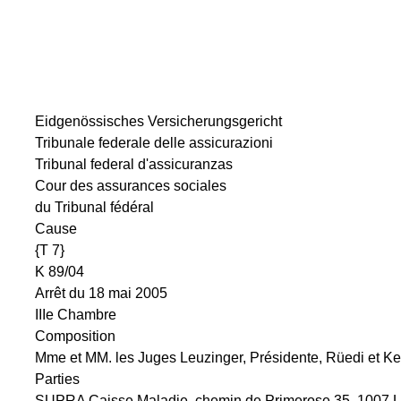
Eidgenössisches Versicherungsgericht
Tribunale federale delle assicurazioni
Tribunal federal d'assicuranzas
Cour des assurances sociales
du Tribunal fédéral
Cause
{T 7}
K 89/04
Arrêt du 18 mai 2005
IIIe Chambre
Composition
Mme et MM. les Juges Leuzinger, Présidente, Rüedi et Ker
Parties
SUPRA Caisse Maladie, chemin de Primerose 35, 1007 L