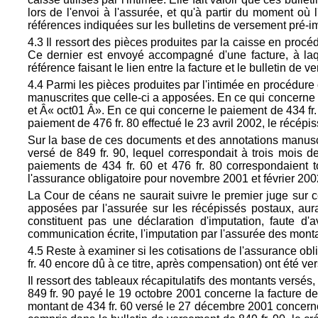
lors de l'envoi à l'assurée, et qu'à partir du moment où 
références indiquées sur les bulletins de versement pré-i
4.3 Il ressort des pièces produites par la caisse en procé
Ce dernier est envoyé accompagné d'une facture, à laqu
référence faisant le lien entre la facture et le bulletin de 
4.4 Parmi les pièces produites par l'intimée en procédure
manuscrites que celle-ci a apposées. En ce qui concerne l
et Â« oct01 Â». En ce qui concerne le paiement de 434 fr
paiement de 476 fr. 80 effectué le 23 avril 2002, le récép
Sur la base de ces documents et des annotations manuscri
versé de 849 fr. 90, lequel correspondait à trois mois de
paiements de 434 fr. 60 et 476 fr. 80 correspondaient
l'assurance obligatoire pour novembre 2001 et février 200
La Cour de céans ne saurait suivre le premier juge sur c
apposées par l'assurée sur les récépissés postaux, aur
constituent pas une déclaration d'imputation, faute d
communication écrite, l'imputation par l'assurée des montan
4.5 Reste à examiner si les cotisations de l'assurance obli
fr. 40 encore dû à ce titre, après compensation) ont été ve
Il ressort des tableaux récapitulatifs des montants versé
849 fr. 90 payé le 19 octobre 2001 concerne la facture de co
montant de 434 fr. 60 versé le 27 décembre 2001 concerne 