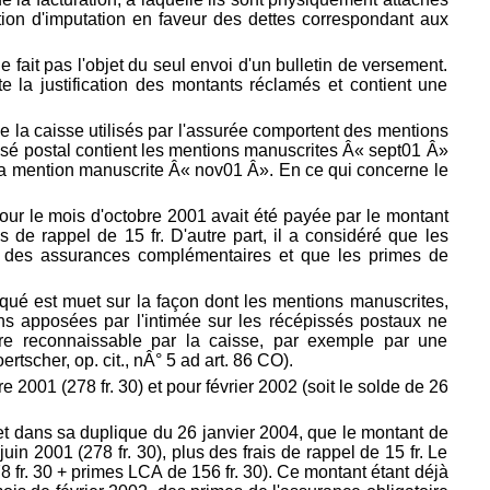
ration d'imputation en faveur des dettes correspondant aux
 fait pas l'objet du seul envoi d'un bulletin de versement.
 la justification des montants réclamés et contient une
e la caisse utilisés par l'assurée comportent des mentions
issé postal contient les mentions manuscrites Â« sept01 Â»
 la mention manuscrite Â« nov01 Â». En ce qui concerne le
our le mois d'octobre 2001 avait été payée par le montant
s de rappel de 15 fr. D'autre part, il a considéré que les
et des assurances complémentaires et que les primes de
aqué est muet sur la façon dont les mentions manuscrites,
ns apposées par l'intimée sur les récépissés postaux ne
être reconnaissable par la caisse, par exemple par une
rtscher, op. cit., nÂ° 5 ad
art. 86 CO).
 2001 (278 fr. 30) et pour février 2002 (soit le solde de 26
 et dans sa duplique du 26 janvier 2004, que le montant de
juin 2001 (278 fr. 30), plus des frais de rappel de 15 fr. Le
 fr. 30 + primes LCA de 156 fr. 30). Ce montant étant déjà