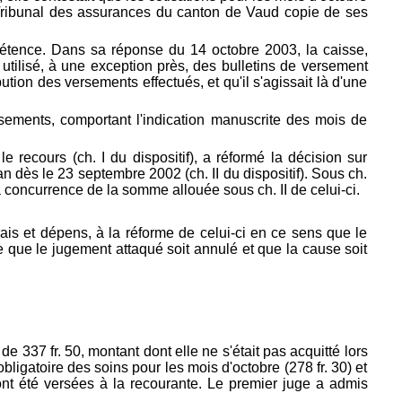
e Tribunal des assurances du canton de Vaud copie de ses
tence. Dans sa réponse du 14 octobre 2003, la caisse,
 utilisé, à une exception près, des bulletins de versement
ion des versements effectués, et qu'il s'agissait là d'une
ements, comportant l'indication manuscrite des mois de
recours (ch. I du dispositif), a réformé la décision sur
 dès le 23 septembre 2002 (ch. II du dispositif). Sous ch.
à concurrence de la somme allouée sous ch. II de celui-ci.
ais et dépens, à la réforme de celui-ci en ce sens que le
ande que le jugement attaqué soit annulé et que la cause soit
de 337 fr. 50, montant dont elle ne s'était pas acquitté lors
obligatoire des soins pour les mois d'octobre (278 fr. 30) et
 ont été versées à la recourante. Le premier juge a admis