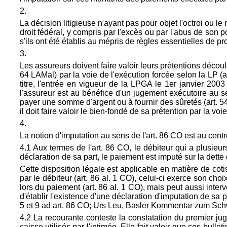
2.
La décision litigieuse n'ayant pas pour objet l'octroi ou l
droit fédéral, y compris par l'excès ou par l'abus de son 
s'ils ont été établis au mépris de règles essentielles de p
3.
Les assureurs doivent faire valoir leurs prétentions découl
64 LAMal) par la voie de l'exécution forcée selon la LP (
a
titre, l'entrée en vigueur de la LPGA le 1er janvier 2003 (
l'assureur est au bénéfice d'un jugement exécutoire au se
payer une somme d'argent ou à fournir des sûretés (
art. 5
il doit faire valoir le bien-fondé de sa prétention par la v
4.
La notion d'imputation au sens de l'
art. 86 CO est au centre
4.1 Aux termes de l'
art. 86 CO, le débiteur qui a plusieur
déclaration de sa part, le paiement est imputé sur la dette
Cette disposition légale est applicable en matière de co
par le débiteur (
art. 86 al. 1 CO), celui-ci exerce son cho
lors du paiement (
art. 86 al. 1 CO), mais peut aussi interv
d'établir l'existence d'une déclaration d'imputation de sa
5 et 9 ad
art. 86 CO; Urs Leu, Basler Kommentar zum Schwei
4.2 La recourante conteste la constatation du premier jug
caisse utilisés par l'intimée. Elle fait valoir que ces bul