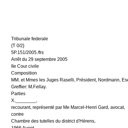
Tribunale federale
{T 0/2}
5P.151/2005 /frs
Arrêt du 29 septembre 2005
IIe Cour civile
Composition
MM. et Mmes les Juges Raselli, Président, Nordmann, Esc
Greffier: M.Fellay.
Parties
X.________,
recourant, représenté par Me Marcel-Henri Gard, avocat,
contre
Chambre des tutelles du district d'Hérens,
1966 Ayent,