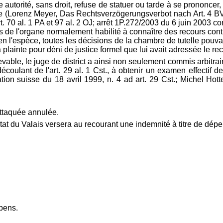
 autorité, sans droit, refuse de statuer ou tarde à se prononcer, 
 (Lorenz Meyer, Das Rechtsverzögerungsverbot nach Art. 4 BV, 
rt. 70 al. 1 PA et 97 al. 2 OJ; arrêt 1P.272/2003 du 6 juin 2003 c
ès de l'organe normalement habilité à connaître des recours cont
qu'en l'espèce, toutes les décisions de la chambre de tutelle pouvan
 plainte pour déni de justice formel que lui avait adressée le rec
vable, le juge de district a ainsi non seulement commis arbitrai
découlant de l'
art. 29 al. 1 Cst., à obtenir un examen effectif 
tion suisse du 18 avril 1999, n. 4 ad
art. 29 Cst.; Michel Hott
attaquée annulée.
'Etat du Valais versera au recourant une indemnité à titre de dépe
épens.