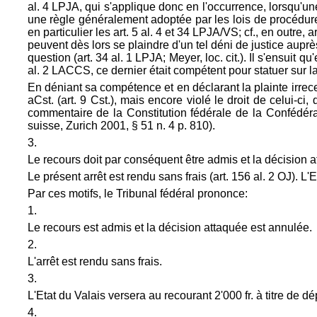
al. 4 LPJA, qui s'applique donc en l'occurrence, lorsqu'une
une règle généralement adoptée par les lois de procédure
en particulier les art. 5 al. 4 et 34 LPJA/VS; cf., en outre,
a
peuvent dès lors se plaindre d'un tel déni de justice aupr
question (art. 34 al. 1 LPJA; Meyer, loc. cit.). Il s'ensuit 
al. 2 LACCS, ce dernier était compétent pour statuer sur la
En déniant sa compétence et en déclarant la plainte irrece
aCst. (
art. 9 Cst.), mais encore violé le droit de celui-ci, 
commentaire de la Constitution fédérale de la Confédéra
suisse, Zurich 2001, § 51 n. 4 p. 810).
3.
Le recours doit par conséquent être admis et la décision 
Le présent arrêt est rendu sans frais (
art. 156 al. 2 OJ). L
Par ces motifs, le Tribunal fédéral prononce:
1.
Le recours est admis et la décision attaquée est annulée.
2.
L'arrêt est rendu sans frais.
3.
L'Etat du Valais versera au recourant 2'000 fr. à titre de d
4.