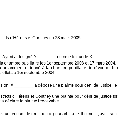
istricts d'Hérens et Conthey du 23 mars 2005.
e d'Ayent a désigné Y.________ comme tuteur de X.________.
la chambre pupillaire les 1er septembre 2003 et 17 mars 2004, l
ce, a notamment ordonné à la chambre pupillaire de révoquer 
 effet au 1er septembre 2004.
ision, X.________ a déposé une plainte pour déni de justice, le 
ricts d'Hérens et Conthey une plainte pour déni de justice for
a déclaré la plainte irrecevable.
 un recours de droit public pour arbitraire. Il conclut, avec suit