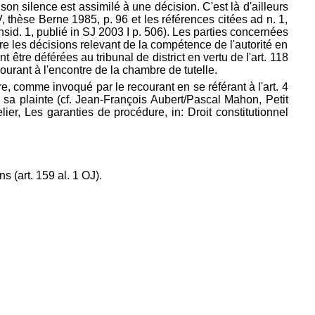
son silence est assimilé à une décision. C'est là d'ailleurs
thèse Berne 1985, p. 96 et les références citées ad n. 1,
onsid. 1, publié in SJ 2003 I p. 506). Les parties concernées
re les décisions relevant de la compétence de l'autorité en
t être déférées au tribunal de district en vertu de l'art. 118
ourant à l'encontre de la chambre de tutelle.
re, comme invoqué par le recourant en se référant à l'
art. 4
de sa plainte (cf. Jean-François Aubert/Pascal Mahon, Petit
elier, Les garanties de procédure, in: Droit constitutionnel
ns (
art. 159 al. 1 OJ).