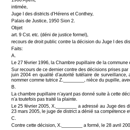
intimée,
Juge I des districts d'Hérens et Conthey,
Palais de Justice, 1950 Sion 2.
Objet
art. 9 Cst. etc. (déni de justice formel),
recours de droit public contre la décision du Juge I des d
Faits:
A.
Le 27 février 1996, la Chambre pupillaire de la commun
Sur recours de ce dernier contre des décisions prises par 
juin 2004 en qualité d'autorité tutélaire de surveillan
nommer comme tutrice Z.________, nièce du pupille, avec
B.
La chambre pupillaire n'ayant pas donné suite à cette déc
n'a toutefois pas traité la plainte.
Le 25 février 2005, X.________ a adressé au Juge des dist
23 mars 2005, le juge de district a dénié sa compétence et 
C.
Contre cette décision, X.________ a formé, le 28 avril 2005,