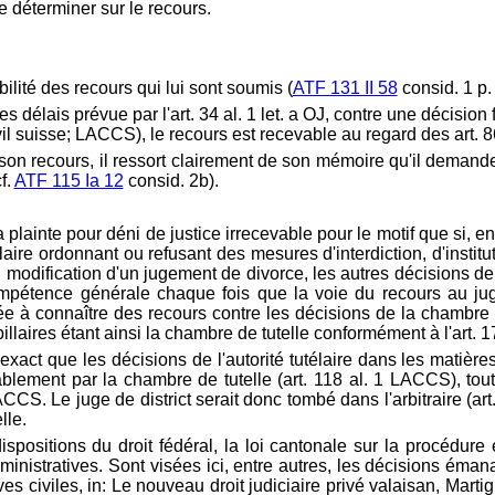
e déterminer sur le recours.
ilité des recours qui lui sont soumis (
ATF 131 II 58
consid. 1 p.
s délais prévue par l'
art. 34 al. 1 let. a OJ, contre une décision
vil suisse; LACCS), le recours est recevable au regard des art. 86 
son recours, il ressort clairement de son mémoire qu'il demande
cf.
ATF 115 Ia 12
consid. 2b).
plainte pour déni de justice irrecevable pour le motif que si, en v
ire ordonnant ou refusant des mesures d'interdiction, d'institut
 en modification d'un jugement de divorce, les autres décisions d
mpétence générale chaque fois que la voie du recours au juge
e à connaître des recours contre les décisions de la chambre pu
laires étant ainsi la chambre de tutelle conformément à l'art. 
n exact que les décisions de l'autorité tutélaire dans les matièr
ablement par la chambre de tutelle (art. 118 al. 1 LACCS), tou
LACCS. Le juge de district serait donc tombé dans l'arbitraire (art.
lle.
spositions du droit fédéral, la loi cantonale sur la procédure e
administratives. Sont visées ici, entre autres, les décisions éman
s civiles, in: Le nouveau droit judiciaire privé valaisan, Martig