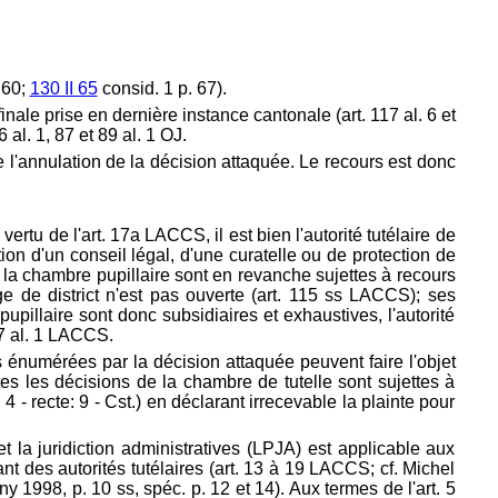
 60;
130 II 65
consid. 1 p. 67).
 finale prise en dernière instance cantonale (art. 117 al. 6 et
al. 1, 87 et 89 al. 1 OJ.
 l'annulation de la décision attaquée. Le recours est donc
ertu de l'art. 17a LACCS, il est bien l'autorité tutélaire de
ion d'un conseil légal, d'une curatelle ou de protection de
e la chambre pupillaire sont en revanche sujettes à recours
 de district n'est pas ouverte (art. 115 ss LACCS); ses
pillaire sont donc subsidiaires et exhaustives, l'autorité
17 al. 1 LACCS.
es énumérées par la décision attaquée peuvent faire l'objet
tes les décisions de la chambre de tutelle sont sujettes à
 4 - recte: 9 - Cst.) en déclarant irrecevable la plainte pour
t la juridiction administratives (LPJA) est applicable aux
ant des autorités tutélaires (art. 13 à 19 LACCS; cf. Michel
ny 1998, p. 10 ss, spéc. p. 12 et 14). Aux termes de l'art. 5