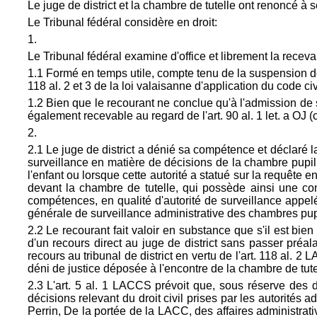
Le juge de district et la chambre de tutelle ont renoncé à s
Le Tribunal fédéral considère en droit:
1.
Le Tribunal fédéral examine d'office et librement la recevab
1.1 Formé en temps utile, compte tenu de la suspension de
118 al. 2 et 3 de la loi valaisanne d'application du code ci
1.2 Bien que le recourant ne conclue qu'à l'admission de 
également recevable au regard de l'
art. 90 al. 1 let. a OJ (
2.
2.1 Le juge de district a dénié sa compétence et déclaré la 
surveillance en matière de décisions de la chambre pupilla
l'enfant ou lorsque cette autorité a statué sur la requête
devant la chambre de tutelle, qui possède ainsi une co
compétences, en qualité d'autorité de surveillance appelé
générale de surveillance administrative des chambres pupil
2.2 Le recourant fait valoir en substance que s'il est bie
d'un recours direct au juge de district sans passer préal
recours au tribunal de district en vertu de l'art. 118 al. 2 
déni de justice déposée à l'encontre de la chambre de tute
2.3 L'art. 5 al. 1 LACCS prévoit que, sous réserve des di
décisions relevant du droit civil prises par les autorités 
Perrin, De la portée de la LACC, des affaires administrative