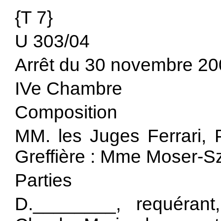
{T 7}
U 303/04
Arrêt du 30 novembre 2
IVe Chambre
Composition
MM. les Juges Ferrari, 
Greffière : Mme Moser-S
Parties
D.________, requéran