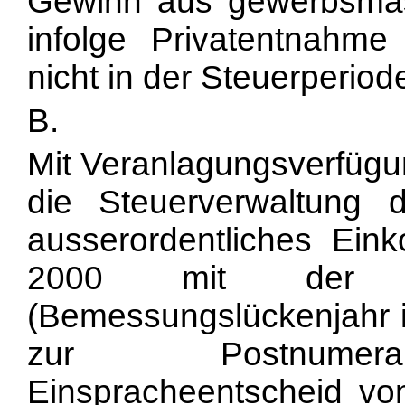
Gewinn aus gewerbsmäs
infolge Privatentnahme
nicht in der Steuerperiod
B.
Mit Veranlagungsverfügun
die Steuerverwaltung 
ausserordentliches Ein
2000 mit der se
(Bemessungslückenjahr i
zur Postnumeran
Einspracheentscheid v