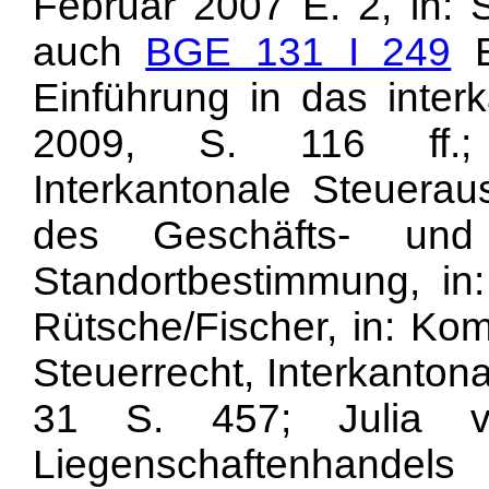
Februar 2007 E. 2, in: 
auch
BGE 131 I 249
E
Einführung in das interk
2009, S. 116 ff.; P
Interkantonale Steuera
des Geschäfts- und
Standortbestimmung, in:
Rütsche/Fischer, in: K
Steuerrecht, Interkanton
31 S. 457; Julia v
Liegenschaftenhand