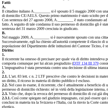
Fatti:
A.
Il cittadino italiano A.________ si è sposato il 5 maggio 2000 con un
di domicilio CE/AELS. Questo primo matrimonio è stato sciolto per d
Con sentenza del 27 agosto 2008, A.________ è stato condannato ad una
fatto. A seguito di tale condanna il suo permesso di domicilio gli è st
sentenza del 31 marzo 2009 cresciuta in giudicato.
B.
Nel maggio 2009, A.________ si è nuovamente sposato con una cittad
Successivamente, egli ha chiesto all'autorità competente il rilascio di
popolazione del Dipartimento delle istituzioni del Cantone Ticino, è 
Diritto:
1.
Il ricorrente ha omesso di precisare per quale via di diritto intendeva 
comporta comunque per lui alcun pregiudizio (
DTF 134 III 379
consid
L'impugnativa è stata presentata contro una decisione di ultima istanza 
2.
2.1.
L'art. 83 lett. c n. 2 LTF prescrive che contro le decisioni in materi
un diritto, il ricorso in materia di diritto pubblico è escluso.
2.2.
Nel caso in esame, il ricorrente, che è attualmente a beneficio di 
permesso di domicilio richiesto: né in virtù della legislazione interna, 
2.3.
Visto che, dopo la revoca del permesso di domicilio di cui già di
2.3.1.
Così come spiegato nel giudizio impugnato, cui può essere qui rin
conclusi in materia tra la Svizzera e l'Italia, cui fa rinvio la Corte can
elvetico.