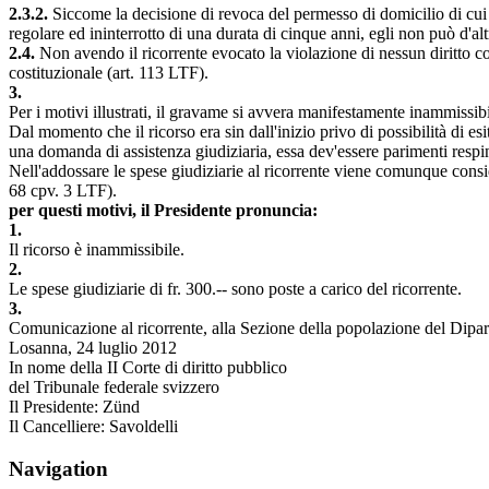
2.3.2.
Siccome la decisione di revoca del permesso di domicilio di cui 
regolare ed ininterrotto di una durata di cinque anni, egli non può d'al
2.4.
Non avendo il ricorrente evocato la violazione di nessun diritto costi
costituzionale (
art. 113 LTF
).
3.
Per i motivi illustrati, il gravame si avvera manifestamente inammissib
Dal momento che il ricorso era sin dall'inizio privo di possibilità di e
una domanda di assistenza giudiziaria, essa dev'essere parimenti respin
Nell'addossare le spese giudiziarie al ricorrente viene comunque consid
68 cpv. 3 LTF
).
per questi motivi, il Presidente pronuncia:
1.
Il ricorso è inammissibile.
2.
Le spese giudiziarie di fr. 300.-- sono poste a carico del ricorrente.
3.
Comunicazione al ricorrente, alla Sezione della popolazione del Diparti
Losanna, 24 luglio 2012
In nome della II Corte di diritto pubblico
del Tribunale federale svizzero
Il Presidente: Zünd
Il Cancelliere: Savoldelli
Navigation