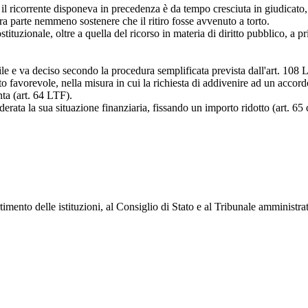
il ricorrente disponeva in precedenza è da tempo cresciuta in giudicato,
tra parte nemmeno sostenere che il ritiro fosse avvenuto a torto.
tuzionale, oltre a quella del ricorso in materia di diritto pubblico, a pri
ile e va deciso secondo la procedura semplificata prevista dall'
art. 108 
sito favorevole, nella misura in cui la richiesta di addivenire ad un acco
ta (
art. 64 LTF
).
erata la sua situazione finanziaria, fissando un importo ridotto (art. 65 
mento delle istituzioni, al Consiglio di Stato e al Tribunale amministra