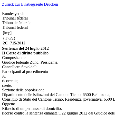
Zurück zur Einstiegsseite
Drucken
Bundesgericht
Tribunal fédéral
Tribunale federale
Tribunal federal
[img]
{T 0/2}
2C_715/2012
Sentenza del 24 luglio 2012
II Corte di diritto pubblico
Composizione
Giudice federale Zünd, Presidente,
Cancelliere Savoldelli.
Partecipanti al procedimento
A.________,
ricorrente,
contro
Sezione della popolazione,
Dipartimento delle istituzioni del Cantone Ticino, 6500 Bellinzona,
Consiglio di Stato del Cantone Ticino, Residenza governativa, 6500 B
Oggetto
Rilascio di un permesso di domicilio,
ricorso contro la sentenza emanata il 22 giugno 2012 dal Giudice dele