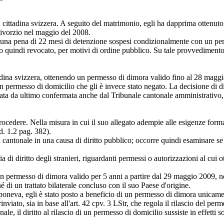
a cittadina svizzera. A seguito del matrimonio, egli ha dapprima ottenu
ivorzio nel maggio del 2008.
 pena di 22 mesi di detenzione sospesi condizionalmente con un periodo
ato quindi revocato, per motivi di ordine pubblico. Su tale provvediment
ina svizzera, ottenendo un permesso di dimora valido fino al 28 magg
 un permesso di domicilio che gli è invece stato negato. La decisione di
stata da ultimo confermata anche dal Tribunale cantonale amministrativ
procedere. Nella misura in cui il suo allegato adempie alle esigenze forma
. 1.2 pag. 382).
cantonale in una causa di diritto pubblico; occorre quindi esaminare se la
a di diritto degli stranieri, riguardanti permessi o autorizzazioni al cui o
un permesso di dimora valido per 5 anni a partire dal 29 maggio 2009, non
né di un trattato bilaterale concluso con il suo Paese d'origine.
sponeva, egli è stato posto a beneficio di un permesso di dimora unicam
viato, sia in base all'
art. 42 cpv. 3 LStr
, che regola il rilascio del perm
tonale, il diritto al rilascio di un permesso di domicilio sussiste in effet