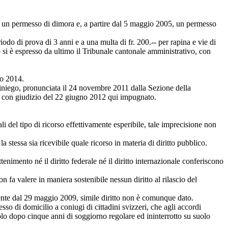
to un permesso di dimora e, a partire dal 5 maggio 2005, un permesso
 di prova di 3 anni e a una multa di fr. 200.-- per rapina e vie di
o si è espresso da ultimo il Tribunale cantonale amministrativo, con
io 2014.
 diniego, pronunciata il 24 novembre 2011 dalla Sezione della
o, con giudizio del 22 giugno 2012 qui impugnato.
li del tipo di ricorso effettivamente esperibile, tale imprecisione non
 stessa sia ricevibile quale ricorso in materia di diritto pubblico.
ttenimento né il diritto federale né il diritto internazionale conferiscono
 fa valere in maniera sostenibile nessun diritto al rilascio del
ente dal 29 maggio 2009, simile diritto non è comunque dato.
esso di domicilio a coniugi di cittadini svizzeri, che agli accordi
ti solo dopo cinque anni di soggiorno regolare ed ininterrotto su suolo