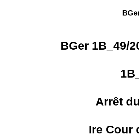
BGer
BGer 1B_49/2
1B
Arrêt d
Ire Cour 