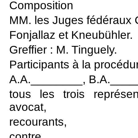
Composition
MM. les Juges fédéraux C
Fonjallaz et Kneubühler.
Greffier : M. Tinguely.
Participants à la procédu
A.A.________, B.A.____
tous les trois représ
avocat,
recourants,
contre