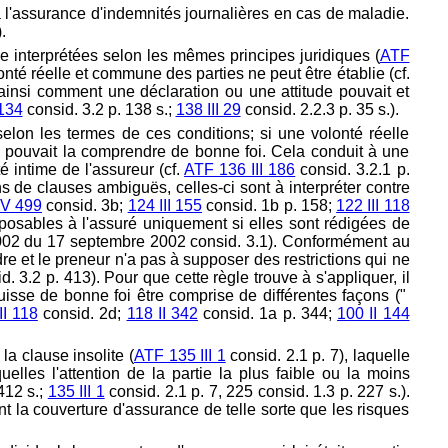
à l'assurance d'indemnités journalières en cas de maladie.
.
e interprétées selon les mêmes principes juridiques (
ATF
onté réelle et commune des parties ne peut être établie (cf.
a ainsi comment une déclaration ou une attitude pouvait et
 134
consid. 3.2 p. 138 s.;
138 III 29
consid. 2.2.3 p. 35 s.).
elon les termes de ces conditions; si une volonté réelle
é pouvait la comprendre de bonne foi. Cela conduit à une
 intime de l'assureur (cf.
ATF 136 III 186
consid. 3.2.1 p.
ns de clauses ambiguës, celles-ci sont à interpréter contre
 V 499
consid. 3b;
124 III 155
consid. 1b p. 158;
122 III 118
opposables à l'assuré uniquement si elles sont rédigées de
2002 du 17 septembre 2002 consid. 3.1). Conformément au
dre et le preneur n'a pas à supposer des restrictions qui ne
d. 3.2 p. 413). Pour que cette règle trouve à s'appliquer, il
 puisse de bonne foi être comprise de différentes façons ("
II 118
consid. 2d;
118 II 342
consid. 1a p. 344;
100 II 144
la clause insolite (
ATF 135 III 1
consid. 2.1 p. 7), laquelle
lles l'attention de la partie la plus faible ou la moins
412 s.;
135 III 1
consid. 2.1 p. 7, 225 consid. 1.3 p. 227 s.).
ent la couverture d'assurance de telle sorte que les risques