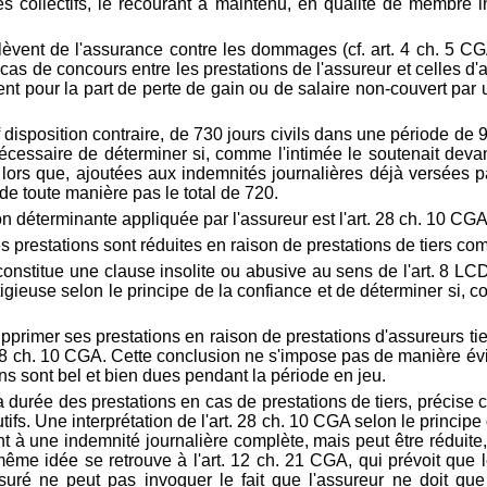
 collectifs, le recourant a maintenu, en qualité de membre ind
elèvent de l'assurance contre les dommages (cf. art. 4 ch. 5 C
as de concours entre les prestations de l'assureur et celles d'a
nt pour la part de perte de gain ou de salaire non-couvert par u
uf disposition contraire, de 730 jours civils dans une période d
s nécessaire de déterminer si, comme l'intimée le soutenait de
 lors que, ajoutées aux indemnités journalières déjà versées pa
de toute manière pas le total de 720.
n déterminante appliquée par l'assureur est l'art. 28 ch. 10 CGA,
les prestations sont réduites en raison de prestations de tiers c
constitue une clause insolite ou abusive au sens de l'
art. 8 LC
tigieuse selon le principe de la confiance et de déterminer si, 
supprimer ses prestations en raison de prestations d'assureurs ti
 28 ch. 10 CGA. Cette conclusion ne s'impose pas de manière évide
ns sont bel et bien dues pendant la période en jeu.
 la durée des prestations en cas de prestations de tiers, précise
ifs. Une interprétation de l'art. 28 ch. 10 CGA selon le princip
 à une indemnité journalière complète, mais peut être réduite, 
même idée se retrouve à l'art. 12 ch. 21 CGA, qui prévoit que le
uré ne peut pas invoquer le fait que l'assureur ne doit que 