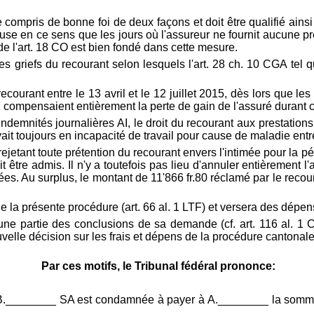
e compris de bonne foi de deux façons et doit être qualifié ain
igieuse en ce sens que les jours où l'assureur ne fournit aucune 
e l'
art. 18 CO est bien fondé dans cette mesure.
s griefs du recourant selon lesquels l'art. 28 ch. 10 CGA tel q
ecourant entre le 13 avril et le 12 juillet 2015, dès lors que 
 compensaient entièrement la perte de gain de l'assuré durant c
indemnités journalières AI, le droit du recourant aux prestation
vait toujours en incapacité de travail pour cause de maladie entr
 rejetant toute prétention du recourant envers l'intimée pour la pé
 être admis. Il n'y a toutefois pas lieu d'annuler entièrement l'a
. Au surplus, le montant de 11'866 fr.80 réclamé par le recoura
de la présente procédure (
art. 66 al. 1 LTF) et versera des dépen
 une partie des conclusions de sa demande (cf.
art. 116 al. 1 
lle décision sur les frais et dépens de la procédure cantonale
Par ces motifs, le Tribunal fédéral prononce:
e B.________ SA est condamnée à payer à A.________ la somme de