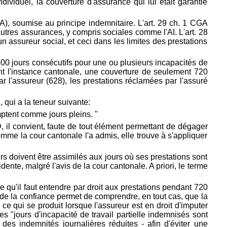
ividuel, la couverture d'assurance qui lui était garantie
GA), soumise au principe indemnitaire. L'art. 29 ch. 1 CGA
utres assurances, y compris sociales comme l'AI. L'art. 28
n assureur social, et ceci dans les limites des prestations
e 900 jours consécutifs pour une ou plusieurs incapacités de
vant l'instance cantonale, une couverture de seulement 720
r l'assureur (628), les prestations réclamées par l'assuré
 qui a la teneur suivante:
omptent comme jours pleins. "
D, il convient, faute de tout élément permettant de dégager
comme la cour cantonale l'a admis, elle trouve à s'appliquer
ers doivent être assimilés aux jours où ses prestations sont
nte, malgré l'avis de la cour cantonale. A priori, le terme
 ce qu'il faut entendre par droit aux prestations pendant 720
e de la confiance permet de comprendre, en tout cas, que la
ce qui se produit lorsque l'assureur est en droit d'imputer
s "jours d'incapacité de travail partielle indemnisés sont
des indemnités journalières réduites - afin d'éviter une