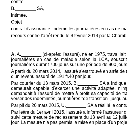
contre
B.________ SA,
intimée.
Objet
contrat d'assurance; indemnités journalières en cas de ma
recours contre l'arrêt rendu le 8 février 2018 par la Ch
A.
A.________ (ci-après: l'assuré), né en 1975, travaillait
journalières en cas de maladie selon la LCA, souscrit
journalières durant 730 jours sur une période de 900 jours, 
A partir du 20 mars 2014, l'assuré s'est trouvé en arrêt d
d'un revenu assuré de 191 fr.40 par jour.
Par courrier du 13 mars 2015, B.________ SA a indiqué à 
demeurait capable d'exercer une activité adaptée, n'impl
demandait à l'assuré de mettre à profit sa capacité de tr
verser des indemnités journalières "de transition" jusqu'a
Par pli du 20 mars 2015, U.________ SA a résilié le contrat
Par lettre du 1er avril 2015, l'assuré a informé l'assureur 
suivi cette mesure de reclassement du 13 avril au 12 juil
jour. La mesure n'a pas permis la mise en place d'un proje