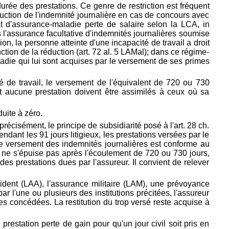
durée des prestations. Ce genre de restriction est fréquent
duction de l'indemnité journalière en cas de concours avec
 d'assurance-maladie perte de salaire selon la LCA, in
 l'assurance facultative d'indemnités journalières soumise
on, la personne atteinte d'une incapacité de travail a droit
ction de la réduction (
art. 72 al. 5 LAMal); dans ce régime-
ladie qui lui sont acquises par le versement de ses primes
té de travail, le versement de l'équivalent de 720 ou 730
nit aucune prestation doivent être assimilés à ceux où sa
uite à zéro.
précisément, le principe de subsidiarité posé à l'art. 28 ch.
nt les 91 jours litigieux, les prestations versées par le
 le versement des indemnités journalières est conforme au
es ne s'épuise pas après l'écoulement de 720 ou 730 jours,
es prestations dues par l'assureur. Il convient de relever
ident (LAA), l'assurance militaire (LAM), une prévoyance
ar l'une ou plusieurs des institutions précitées, l'assureur
s concédées. La restitution du trop versé reste acquise à
estation perte de gain pour qu'un jour civil soit pris en