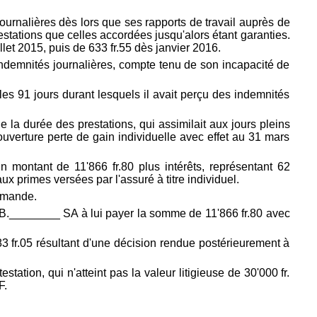
 journalières dès lors que ses rapports de travail auprès de
restations que celles accordées jusqu'alors étant garanties.
llet 2015, puis de 633 fr.55 dès janvier 2016.
indemnités journalières, compte tenu de son incapacité de
 les 91 jours durant lesquels il avait perçu des indemnités
 la durée des prestations, qui assimilait aux jours pleins
couverture perte de gain individuelle avec effet au 31 mars
 montant de 11'866 fr.80 plus intérêts, représentant 62
ux primes versées par l'assuré à titre individuel.
demande.
de B.________ SA à lui payer la somme de 11'866 fr.80 avec
83 fr.05 résultant d'une décision rendue postérieurement à
tation, qui n'atteint pas la valeur litigieuse de 30'000 fr.
F.