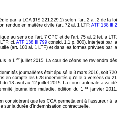
gie par la LCA (RS 221.229.1) selon l'art. 2 al. 2 de la loi
on rendue en matière civile (
art. 72 al. 1 LTF;
ATF 138 III 2
ique au sens de l'
art. 7 CPC et de l'
art. 75 al. 2 let. a LTF.
b LTF; cf.
ATF 138 III 799
consid. 1.1 p. 800). Interjeté par la
utile (
art. 100 al. 1 LTF) et dans les formes prévues par la
er
uis le 1
juillet 2015. La cour de céans ne reviendra dès
ndemnités journalières était épuisé le 8 mars 2016, soit 720
a pris en compte les 628 indemnités qu'elle a versées du 21
 du 13 avril au 12 juillet 2015. La cour cantonale a validé
er
demnité journalière maladie, édition du 1
janvier 2011,
s en considérant que les CGA permettaient à l'assureur à la
e sur la durée d'indemnisation contractuelle.