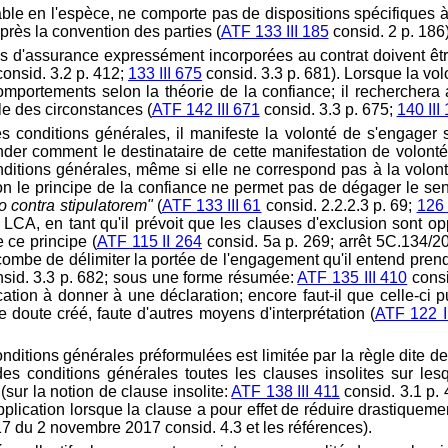
able en l'espèce, ne comporte pas de dispositions spécifiques 
près la convention des parties (
ATF 133 III 185
consid. 2 p. 186)
les d'assurance expressément incorporées au contrat doivent êtr
consid. 3.2 p. 412;
133 III 675
consid. 3.3 p. 681). Lorsque la vol
 comportements selon la théorie de la confiance; il rechercher
le des circonstances (
ATF 142 III 671
consid. 3.3 p. 675;
140 III
 conditions générales, il manifeste la volonté de s'engager s
nder comment le destinataire de cette manifestation de volont
ditions générales, même si elle ne correspond pas à la volonté
elon le principe de la confiance ne permet pas de dégager le se
o contra stipulatorem"
(
ATF 133 III 61
consid. 2.2.2.3 p. 69;
126
3 LCA, en tant qu'il prévoit que les clauses d'exclusion sont 
 ce principe (
ATF 115 II 264
consid. 5a p. 269; arrêt 5C.134/
 incombe de délimiter la portée de l'engagement qu'il entend pren
sid. 3.3 p. 682; sous une forme résumée:
ATF 135 III 410
consi
ification à donner à une déclaration; encore faut-il que celle-ci
le doute créé, faute d'autres moyens d'interprétation (
ATF 122 I
ditions générales préformulées est limitée par la règle dite de 
 conditions générales toutes les clauses insolites sur lesque
(sur la notion de clause insolite:
ATF 138 III 411
consid. 3.1 p. 
 application lorsque la clause a pour effet de réduire drastiquem
17 du 2 novembre 2017 consid. 4.3 et les références).