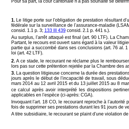
Pour sa part, la cour cantonale n'a pas souhaité se détermi
1.
Le litige porte sur l'obligation de prestation résultant 
fédérale sur la surveillance de l'assurance-maladie (LSAMa
consid. 1.1 p. 3;
133 III 439
consid. 2.1 p. 441 s.).
Au surplus, l'arrêt attaqué est final (
art. 90 LTF). La Cham
Partant, le recours est ouvert sans égard à la valeur litigi
partie qui a succombé dans ses conclusions (
art. 76 al. 
loi (
art. 42 LTF).
2.
A ce stade, le recourant ne réclame plus le remboursem
lors pas sur cette prétention rejetée par la Chambre des 
3.
La question litigieuse concerne la durée des prestations 
jours après le début de l'incapacité de travail, sous dédu
mars 2014 au 12 avril 2015 et du 13 juillet 2015 au 8 mars
ce calcul après avoir interprété les dispositions pertin
applicables en l'espèce (ci-après: CGA).
Invoquant l'
art. 18 CO, le recourant reproche à l'autorité
fois de supprimer ses prestations durant les 91 jours de v
A titre subsidiaire, le recourant se plaint d'une violation de 