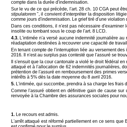
compte dans la durée d'indemnisation.
Sur le vu de ce qui précède, l'art. 28 ch. 10 CGA peut êtr
stipulatorem
", il convient d'interpréter la disposition lit
comme jours d'indemnisation. Le grief tiré d'une violation d
Dans ces conditions, il n'est pas nécessaire d'examiner le
insolite ou tombant sous le coup de l'
art. 8 LCD.
4.3.
L'intimée n'a versé aucune indemnité journalière au r
réadaptation destinées à recouvrer une capacité de travail
En tenant compte de l'interruption liée au versement des 
2016. Il n'est au surplus pas contesté que l'assuré se trou
Il s'ensuit que la cour cantonale a violé le droit fédéral en
attaqué et à l'allocation de 62 indemnités journalières, doit
prétention de l'assuré en remboursement des primes versées
intérêts à 5% dès la date moyenne du 8 avril 2016.
5.
L'intimée, qui succombe, prendra à sa charge les frais 
Comme l'assuré obtient en définitive gain de cause sur
renvoyée à la Chambre des assurances sociales pour nouve
1.
Le recours est admis.
L'arrêt attaqué est réformé partiellement en ce sens qu
est confirmé pour le surplus.