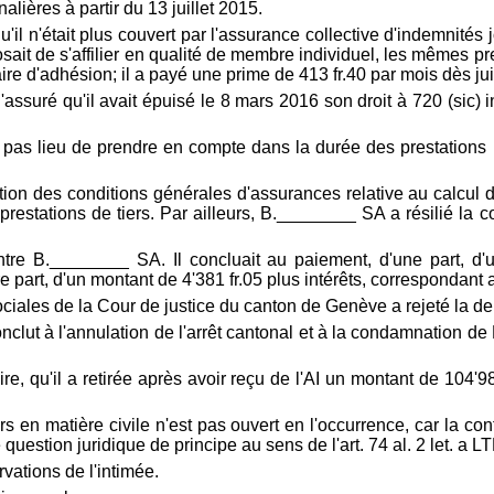
ières à partir du 13 juillet 2015.
qu'il n'était plus couvert par l'assurance collective d'indemnités
osait de s'affilier en qualité de membre individuel, les mêmes p
ire d'adhésion; il a payé une prime de 413 fr.40 par mois dès jui
assuré qu'il avait épuisé le 8 mars 2016 son droit à 720 (sic) 
ait pas lieu de prendre en compte dans la durée des prestations
ion des conditions générales d'assurances relative au calcul de
 prestations de tiers. Par ailleurs, B.________ SA a résilié la 
e B.________ SA. Il concluait au paiement, d'une part, d'un
 part, d'un montant de 4'381 fr.05 plus intérêts, correspondant a
ociales de la Cour de justice du canton de Genève a rejeté la 
conclut à l'annulation de l'arrêt cantonal et à la condamnation 
, qu'il a retirée après avoir reçu de l'AI un montant de 104'9
n matière civile n'est pas ouvert en l'occurrence, car la contes
e question juridique de principe au sens de l'
art. 74 al. 2 let. a LT
vations de l'intimée.