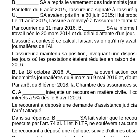
B.________ SA a repris le versement des indemnités journal
Par lettre du 6 août 2015, l'assureur a signalé à l'assuré 
U.________ SA avaient pris fin le 30 juin 2015; il lui prop
Le 11 août 2015, l'assuré a renvoyé à l'assureur le formula
Par courrier du 11 mars 2016, B.________ SA a informé l'
travail née le 20 mars 2014 et du délai d'attente d'un jour.
L'assuré a contesté ce calcul, faisant valoir qu'il n'y av
journalières de l'AI.
L'assureur a maintenu sa position, invoquant une disposit
les jours où les prestations étaient réduites en raison de
2016.
B.
Le 18 octobre 2016, A.________ a ouvert action contr
indemnités journalières du 9 mars au 9 mai 2016 et, d'autre
Par arrêt du 8 février 2018, la Chambre des assurances s
C.
A.________ interjette un recours en matière civile. Il 
intérêts à 5% dès le 8 avril 2016.
Le recourant a déposé une demande d'assistance judiciaire
l'arrêt attaqué.
Dans sa réponse, B.________ SA fait valoir que le recours e
prescrite par l'
art. 74 al. 1 let. b LTF, ne soulèverait aucun
Le recourant a déposé une réplique, suivie d'ultimes obser