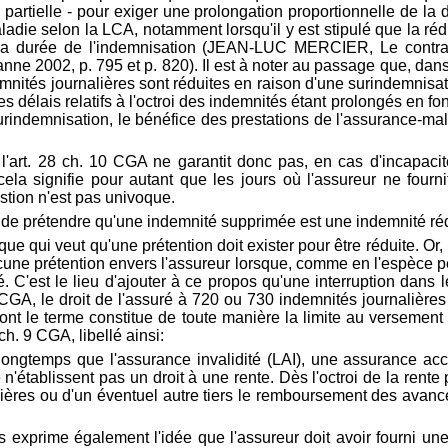
partielle - pour exiger une prolongation proportionnelle de la 
adie selon la LCA, notamment lorsqu'il y est stipulé que la ré
 la durée de l'indemnisation (JEAN-LUC MERCIER, Le contrat
nne 2002, p. 795 et p. 820). Il est à noter au passage que, dans
emnités journalières sont réduites en raison d'une surindemnisati
s délais relatifs à l'octroi des indemnités étant prolongés en fon
 surindemnisation, le bénéfice des prestations de l'assurance-ma
 l'art. 28 ch. 10 CGA ne garantit donc pas, en cas d'incapaci
cela signifie pour autant que les jours où l'assureur ne four
stion n'est pas univoque.
le de prétendre qu'une indemnité supprimée est une indemnité réd
ue qui veut qu'une prétention doit exister pour être réduite. Or, 
e prétention envers l'assureur lorsque, comme en l'espèce penda
é. C'est le lieu d'ajouter à ce propos qu'une interruption dans
s CGA, le droit de l'assuré à 720 ou 730 indemnités journalièr
ont le terme constitue de toute manière la limite au versement d
 ch. 9 CGA, libellé ainsi:
 longtemps que l'assurance invalidité (LAI), une assurance acc
'établissent pas un droit à une rente. Dès l'octroi de la rente p
ères ou d'un éventuel autre tiers le remboursement des avance
prime également l'idée que l'assureur doit avoir fourni une pr