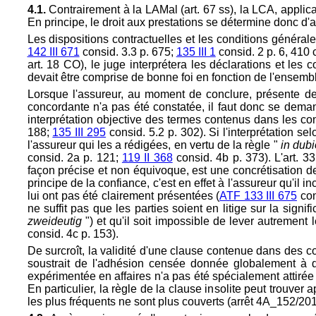
4.1.
Contrairement à la LAMal (art. 67 ss), la LCA, applic
En principe, le droit aux prestations se détermine donc d'a
Les dispositions contractuelles et les conditions généra
142 III 671
consid. 3.3 p. 675;
135 III 1
consid. 2 p. 6, 410 
art. 18 CO), le juge interprétera les déclarations et les
devait être comprise de bonne foi en fonction de l'ensemb
Lorsque l'assureur, au moment de conclure, présente des
concordante n'a pas été constatée, il faut donc se dema
interprétation objective des termes contenus dans les con
188;
135 III 295
consid. 5.2 p. 302). Si l'interprétation s
l'assureur qui les a rédigées, en vertu de la règle "
in dubi
consid. 2a p. 121;
119 II 368
consid. 4b p. 373). L'
art. 3
façon précise et non équivoque, est une concrétisation de
principe de la confiance, c'est en effet à l'assureur qu'il
lui ont pas été clairement présentées (
ATF 133 III 675
con
ne suffit pas que les parties soient en litige sur la sign
zweideutig
") et qu'il soit impossible de lever autrement 
consid. 4c p. 153).
De surcroît, la validité d'une clause contenue dans des con
soustrait de l'adhésion censée donnée globalement à des
expérimentée en affaires n'a pas été spécialement attirée 
En particulier, la règle de la clause insolite peut trouver
les plus fréquents ne sont plus couverts (arrêt 4A_152/20