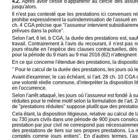
4.2.
Après avoir cessé d'appartenir au cercle des assurés
jusqu'alors.
Il n'est pas contesté que les prestations ici convenues r
prohibe expressément la surindemnisation de l'assuré en c
ch. 4 CGA précise que "l'assureur intervient subsidiaireme
prévues dans la police".
Selon l'art. 6 let. b CGA, la durée des prestations est, sa
travail. Contrairement à l'avis du recourant, il n'est pa
jours résulte en l'espèce des clauses contractuelles, dès
pour la période du 9 mars au 9 mai 2016 (62) n'atteignent 
En ce qui concerne l'étendue des prestations, la dispositio
" Pour le calcul de la durée des prestations, les jours où 
Avant d'examiner, le cas échéant, si l'art. 28 ch. 10 CGA 
une volonté réelle commune, d'interpréter la disposition li
en l'occurrence.
Selon l'arrêt attaqué, les jours où l'assureur est fondé à 
réduites pour le même motif selon la formulation de l'art.
de "prestations réduites" suppose plutôt que des prestatio
Cela étant, la disposition litigieuse, relative au calcul de
ou 730 jours civils dans une période de 900 jours consécut
prestation par jour civil ne correspond pas nécessairement
des prestations de tiers sur ses propres prestations. La 
comptés comme jours entiers". En d'autres termes, l'ass