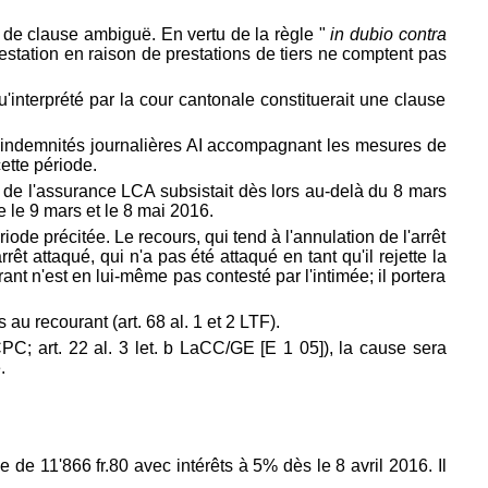
si de clause ambiguë. En vertu de la règle "
in dubio contra
prestation en raison de prestations de tiers ne comptent pas
u'interprété par la cour cantonale constituerait une clause
les indemnités journalières AI accompagnant les mesures de
ette période.
s de l'assurance LCA subsistait dès lors au-delà du 8 mars
e le 9 mars et le 8 mai 2016.
riode précitée. Le recours, qui tend à l'annulation de l'arrêt
rrêt attaqué, qui n'a pas été attaqué en tant qu'il rejette la
nt n'est en lui-même pas contesté par l'intimée; il portera
s au recourant (
art. 68 al. 1 et 2 LTF).
CPC; art. 22 al. 3 let. b LaCC/GE [E 1 05]), la cause sera
.
 11'866 fr.80 avec intérêts à 5% dès le 8 avril 2016. Il