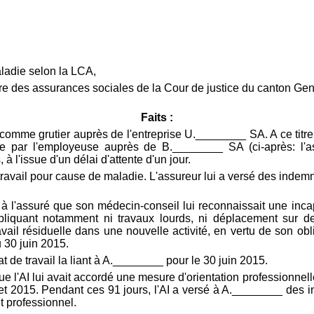
ladie selon la LCA,
ambre des assurances sociales de la Cour de justice du canton 
Faits :
 comme grutier auprès de l'entreprise U.________ SA. A ce titre,
e par l'employeuse auprès de B.________ SA (ci-après: l'as
à l'issue d'un délai d'attente d'un jour.
e travail pour cause de maladie. L'assureur lui a versé des inde
l'assuré que son médecin-conseil lui reconnaissait une incapac
iquant notamment ni travaux lourds, ni déplacement sur des te
avail résiduelle dans une nouvelle activité, en vertu de son o
u 30 juin 2015.
 de travail la liant à A.________ pour le 30 juin 2015.
que l'AI lui avait accordé une mesure d'orientation professionnel
let 2015. Pendant ces 91 jours, l'AI a versé à A.________ des 
t professionnel.