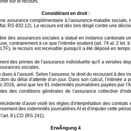
ner sur le recours.
Considérant en droit :
d'une assurance complémentaire à l'assurance-maladie sociale, ré
l; RS 832.12). Le recours est dès lors dirigé contre une décisi
bre des assurances sociales a statué en instance cantonale un
euse, contrairement à ce que l'intimée soutient (
art. 74 al. 2 let. 
1 LTF), le recours est recevable puisqu'il a été déposé en temps 
ent des primes de l'assurance individuelle qu'il a versées dep
assurances sociales.
dues à l'assuré. Selon l'assureur, le droit du recourant à des i
ction du délai d'attente d'un jour. Dans son calcul, l'intimée 
 2016, ainsi que les 91 indemnités journalières payées par l'AI
entes des conditions générales de l'assurance collective d'in
 précédente d'avoir violé les règles d'interprétation des contrat
ersement des indemnités journalières AI et d'imputer cette périod
l'
art. 8 LCD (RS 241).
ErwÃ¤gung 4