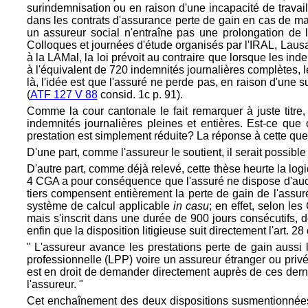
surindemnisation ou en raison d'une incapacité de travail 
dans les contrats d'assurance perte de gain en cas de mal
un assureur social n'entraîne pas une prolongation de
Colloques et journées d'étude organisés par l'IRAL, Lausa
à la LAMal, la loi prévoit au contraire que lorsque les ind
à l'équivalent de 720 indemnités journalières complètes, le
là, l'idée est que l'assuré ne perde pas, en raison d'une
(
ATF 127 V 88
consid. 1c p. 91).
Comme la cour cantonale le fait remarquer à juste titre,
indemnités journalières pleines et entières. Est-ce que 
prestation est simplement réduite? La réponse à cette que
D'une part, comme l'assureur le soutient, il serait possib
D'autre part, comme déjà relevé, cette thèse heurte la logiq
4 CGA a pour conséquence que l'assuré ne dispose d'aucun
tiers compensent entièrement la perte de gain de l'assur
système de calcul applicable
in casu
; en effet, selon le
mais s'inscrit dans une durée de 900 jours consécutifs, d
enfin que la disposition litigieuse suit directement l'art. 28
" L'assureur avance les prestations perte de gain aussi
professionnelle (LPP) voire un assureur étranger ou privé n
est en droit de demander directement auprès de ces derni
l'assureur. "
Cet enchaînement des deux dispositions susmentionnées ex