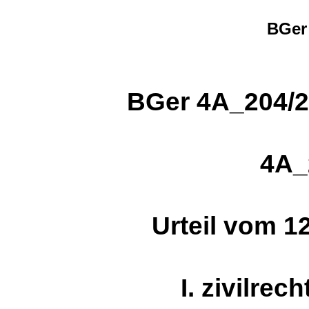
BGer
BGer 4A_204/2
4A_
Urteil vom 1
I. zivilrec