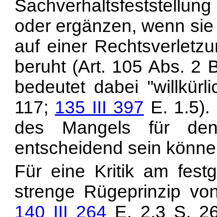
Sachverhaltsfeststellung
oder ergänzen, wenn sie o
auf einer Rechtsverletz
beruht (
Art. 105 Abs. 2 B
bedeutet dabei "willkürli
117;
135 III 397
E. 1.5).
des Mangels für den
entscheidend sein könne
Für eine Kritik am festg
strenge Rügeprinzip v
140 III 264
E. 2.3 S. 26