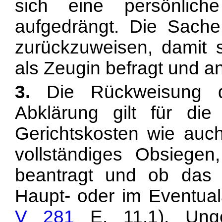
sich eine persönlich
aufgedrängt. Die Sache
zurückzuweisen, damit 
als Zeugin befragt und a
3.
Die Rückweisung d
Abklärung gilt für di
Gerichtskosten wie auch
vollständiges Obsiege
beantragt und ob das
Haupt- oder im Eventuala
V 281
E. 11.1). Ung