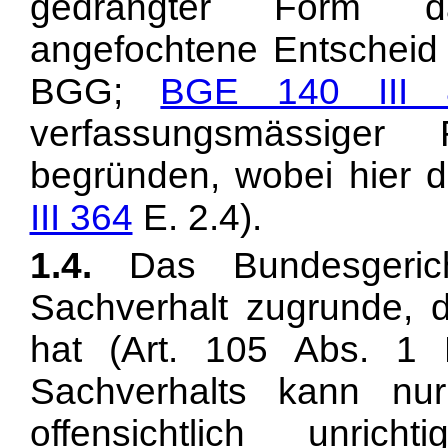
gedrängter Form da
angefochtene Entscheid 
BGG;
BGE 140 III 
verfassungsmässiger
begründen, wobei hier da
III 364
E. 2.4).
1.4.
Das Bundesgerich
Sachverhalt zugrunde, de
hat (
Art. 105 Abs. 1 
Sachverhalts kann nu
offensichtlich unri