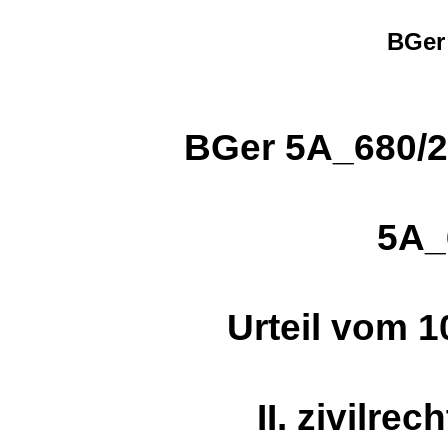
BGer
BGer 5A_680/2
5A_
Urteil vom 
II. zivilre