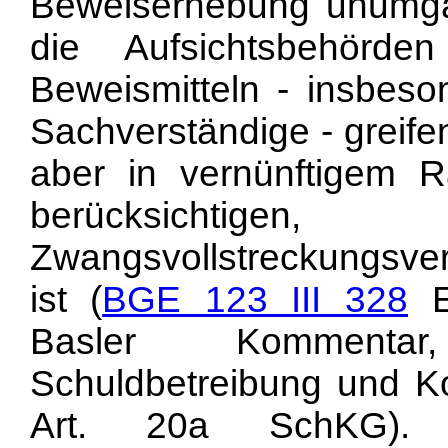
Beweiserhebung unumgän
die Aufsichtsbehörd
Beweismitteln - insbes
Sachverständige - greife
aber in vernünftigem
berücksicht
Zwangsvollstreckungsve
ist (
BGE 123 III 328
E
Basler Kommenta
Schuldbetreibung und Ko
Art. 20a SchKG).