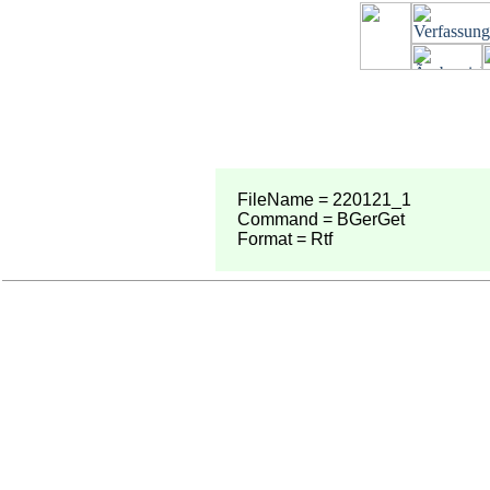
FileName = 220121_1
Command = BGerGet
Format = Rtf