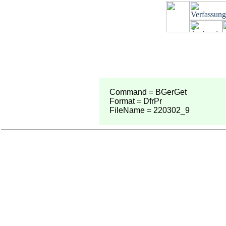
Command = BGerGet
Format = DfrPr
FileName = 220302_9