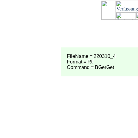
FileName = 220310_4
Format = Rtf
Command = BGerGet