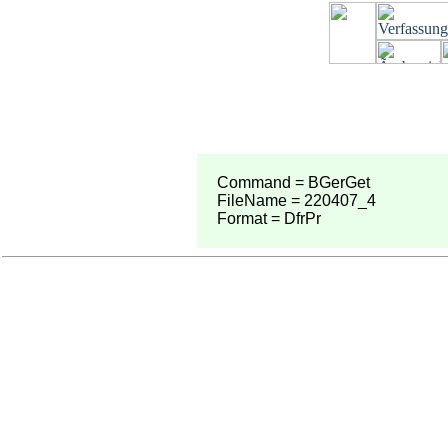
Command = BGerGet
FileName = 220407_4
Format = DfrPr