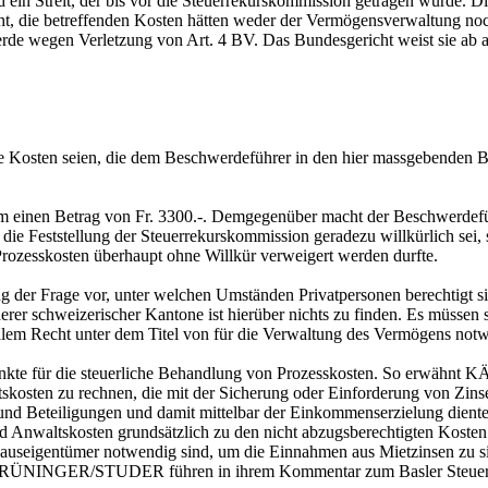
in Streit, der bis vor die Steuerrekurskommission getragen wurde. Di
icht, die betreffenden Kosten hätten weder der Vermögensverwaltung 
werde wegen Verletzung von
Art. 4 BV
. Das Bundesgericht weist sie ab 
 die Kosten seien, die dem Beschwerdeführer in den hier massgebende
um einen Betrag von Fr. 3300.-. Demgegenüber macht der Beschwerdeführ
 die Feststellung der Steuerrekurskommission geradezu willkürlich sei, 
 Prozesskosten überhaupt ohne Willkür verweigert werden durfte.
ung der Frage vor, unter welchen Umständen Privatpersonen berechtigt
rer schweizerischer Kantone ist hierüber nichts zu finden. Es müssen
onalem Recht unter dem Titel von für die Verwaltung des Vermögens not
punkte für die steuerliche Behandlung von Prozesskosten. So erwähnt 
tskosten zu rechnen, die mit der Sicherung oder Einforderung von Zi
nd Beteiligungen und damit mittelbar der Einkommenserzielung dient
nd Anwaltskosten grundsätzlich zu den nicht abzugsberechtigten Kost
nen Hauseigentümer notwendig sind, um die Einnahmen aus Mietzi
s). GRÜNINGER/STUDER führen in ihrem Kommentar zum Basler Steuerge