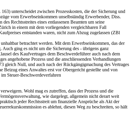
163) unterscheidet zwischen Prozesskosten, die der Sicherung und
Abzüge vom Erwerbseinkommen unselbständig Erwerbender, Diss.
en des Rechtsstreites eines entlassenen Beamten um seine
Zürich in einem mit dem vorliegenden vergleichbaren Fall
aufpreises entstanden waren, nicht zum Abzug zugelassen (ZBl
s unhaltbar betrachtet werden. Mit dem Erwerbseinkommen, das der
. Auch ging es nicht um die Sicherung des - übrigens ganz
 Klausel des Kaufvertrages dem Beschwerdeführer auch nach dem
trages angehobene Prozess und die anschliessenden Verhandlungen
1973 gleich Null, und auch nach der Rückgängigmachung des Vertrages
 Beizug eines Anwaltes erst vor Obergericht gestellte und von
fe im Steuer-Beschwerdeverfahren
erweigern. Wohl mag es zutreffen, dass der Prozess und die
ermögensverwaltung, wie dargelegt, allgemein nicht derart weit
aktisch jeder Rechtsstreit um finanzielle Ansprüche als Akt der
errekurskommission es ablehnt, diesen Weg zu beschreiten, so hält