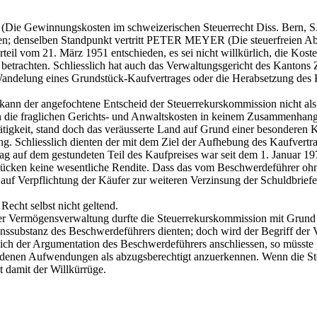
ie Gewinnungskosten im schweizerischen Steuerrecht Diss. Bern, S. 
ten; denselben Standpunkt vertritt PETER MEYER (Die steuerfreien 
teil vom 21. März 1951 entschieden, es sei nicht willkürlich, die Kost
etrachten. Schliesslich hat auch das Verwaltungsgericht des Kantons 
ndelung eines Grundstück-Kaufvertrages oder die Herabsetzung des K
 kann der angefochtene Entscheid der Steuerrekurskommission nicht al
en die fraglichen Gerichts- und Anwaltskosten in keinem Zusammenhang
ätigkeit, stand doch das veräusserte Land auf Grund einer besonderen
ung. Schliesslich dienten der mit dem Ziel der Aufhebung des Kaufver
rag auf dem gestundeten Teil des Kaufpreises war seit dem 1. Januar 
tücken keine wesentliche Rendite. Dass das vom Beschwerdeführer ohne
 auf Verpflichtung der Käufer zur weiteren Verzinsung der Schuldbrie
echt selbst nicht geltend.
r Vermögensverwaltung durfte die Steuerrekurskommission mit Grund v
ssubstanz des Beschwerdeführers dienten; doch wird der Begriff der V
ich der Argumentation des Beschwerdeführers anschliessen, so müsste pr
enen Aufwendungen als abzugsberechtigt anzuerkennen. Wenn die Steu
t damit der Willkürrüge.