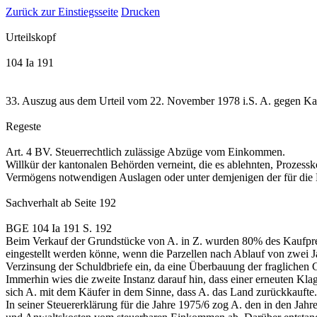
Zurück zur Einstiegsseite
Drucken
Urteilskopf
104 Ia 191
33. Auszug aus dem Urteil vom 22. November 1978 i.S. A. gegen K
Regeste
Art. 4 BV
. Steuerrechtlich zulässige Abzüge vom Einkommen.
Willkür der kantonalen Behörden verneint, die es ablehnten, Prozessk
Vermögens notwendigen Auslagen oder unter demjenigen der für die
Sachverhalt
ab Seite 192
BGE 104 Ia 191 S. 192
Beim Verkauf der Grundstücke von A. in Z. wurden 80% des Kaufpreise
eingestellt werden könne, wenn die Parzellen nach Ablauf von zwei J
Verzinsung der Schuldbriefe ein, da eine Überbauung der fraglichen G
Immerhin wies die zweite Instanz darauf hin, dass einer erneuten Kl
sich A. mit dem Käufer in dem Sinne, dass A. das Land zurückkaufte.
In seiner Steuererklärung für die Jahre 1975/6 zog A. den in den J