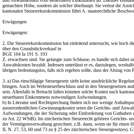
und Anwaltskosten vom steuerbaren Einkommen ab. Darüber entstand e
gemachten Höhe, sondern als solcher überhaupt. Sie vertrat die Ans
kantonalen Steuerrekurskommission führt A. staatsrechtliche Besch
Erwägungen
Erwägungen:
2.
Die Steuerrekurskommission hat einleitend untersucht, wie hoch
über den Grundstückverkauf in
BGE 104 Ia 191 S. 193
Z. erwachsen sind. Sie gelangte zum Schlusse, es handle sich dabei 
Anwaltskosten bezahlt. Indessen unterlässt er es, darzulegen, weshalb
übrigen bedeutungslos, falls sich ergeben sollte, dass der Abzug von
3.
a) Das einschlägige Steuergesetz sieht keine ausdrückliche Regel
bringen. Auch im Wehrsteuerbeschluss und in den Steuergesetzen ande
sein. Allenfalls in Betracht fallen könnten solche Kosten nach kant
steuerbaren Einkommens notwendigen Aufwendungen.
b) In Literatur und Rechtsprechung finden sich nur wenige Anhalts
ausserordentlichen Gewinnungskosten seien die Gerichts- und Anwal
Aufwendungen, die der Sicherung oder Einforderung von Guthaben u
zu Art. 22 WStB). Im zürcherischen Steuerrecht gehören Gerichts- u
der Vermögensverwaltung gerechnet, z.B. dann, wenn sie für ei
II, N. 27, 53, 60 und 73 zu § 25 des zürcherischen Steuergesetze