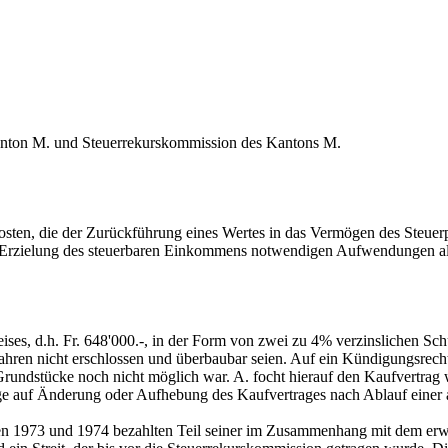
anton M. und Steuerrekurskommission des Kantons M.
osten, die der Zurückführung eines Wertes in das Vermögen des Steuerpf
 Erzielung des steuerbaren Einkommens notwendigen Aufwendungen al
s, d.h. Fr. 648'000.-, in der Form von zwei zu 4% verzinslichen Schul
ahren nicht erschlossen und überbaubar seien. Auf ein Kündigungsrecht
rundstücke noch nicht möglich war. A. focht hierauf den Kaufvertrag w
age auf Änderung oder Aufhebung des Kaufvertrages nach Ablauf einer 
ahren 1973 und 1974 bezahlten Teil seiner im Zusammenhang mit dem erw