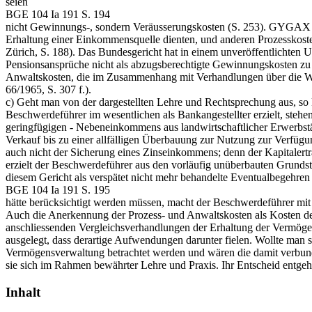
seien
BGE 104 Ia 191 S. 194
nicht Gewinnungs-, sondern Veräusserungskosten (S. 253). GYGAX (D
Erhaltung einer Einkommensquelle dienten, und anderen Prozesskos
Zürich, S. 188). Das Bundesgericht hat in einem unveröffentlichten Ur
Pensionsansprüche nicht als abzugsberechtigte Gewinnungskosten zu b
Anwaltskosten, die im Zusammenhang mit Verhandlungen über die Wa
66/1965, S. 307 f.).
c) Geht man von der dargestellten Lehre und Rechtsprechung aus, so
Beschwerdeführer im wesentlichen als Bankangestellter erzielt, steh
geringfügigen - Nebeneinkommens aus landwirtschaftlicher Erwerbst
Verkauf bis zu einer allfälligen Überbauung zur Nutzung zur Verfüg
auch nicht der Sicherung eines Zinseinkommens; denn der Kapitalert
erzielt der Beschwerdeführer aus den vorläufig unüberbauten Grunds
diesem Gericht als verspätet nicht mehr behandelte Eventualbegehren
BGE 104 Ia 191 S. 195
hätte berücksichtigt werden müssen, macht der Beschwerdeführer mit R
Auch die Anerkennung der Prozess- und Anwaltskosten als Kosten de
anschliessenden Vergleichsverhandlungen der Erhaltung der Vermögen
ausgelegt, dass derartige Aufwendungen darunter fielen. Wollte man s
Vermögensverwaltung betrachtet werden und wären die damit verbund
sie sich im Rahmen bewährter Lehre und Praxis. Ihr Entscheid entgeh
Inhalt