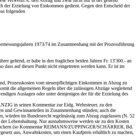
ese verwehrt A. den Abzug und zwar nicht nur in der geltend
noch der Erzielung von Einkommen gedient. Gegen den Entscheid der
aus folgenden
n Bemessungsjahren 1973/74 im Zusammenhang mit der Prozessführung
er geltend, er habe in den fraglichen beiden Jahren Fr. 13'300.- an
so dass auf diesen Punkt nicht eingetreten werden kann. Er ist im
 sind, Prozesskosten vom steuerpflichtigen Einkommen in Abzug zu
 somit die allgemeinen Regeln über die zulässigen Abzüge wegleitend
wendigen Auslagen oder unter demjenigen der für die Erzielung des
KÄNZIG in seinen Kommentar zur Eidg. Wehrsteuer, zu den
nsen und Gewinnanteilen in Zusammenhang stünden; auch die
en, würden im Bundesrecht regelmässig zum Abzug zugelassen (N. 52
en der Lebenshaltung. Nur ausnahmsweise werden sie zu den Kosten
nsen zu sichern (so Kommentar REIMANN/ZUPPINGER/SCHÄRRER, Bd.
setz aus, Anwaltskosten, um einen Kaufpreis erhältlich zu machen,