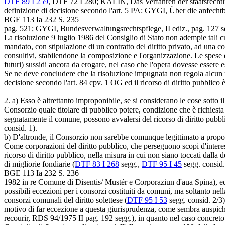
DTF 89 I 259
,
DTF 72 I 280
; KÄLIN, Das Verfahren der staatsrechtli
definizione di decisione secondo l'
art. 5 PA
: GYGI, Über die anfechtb
BGE 113 Ia 232 S. 235
pag. 521; GYGI, Bundesverwaltungsrechtspflege, II ediz., pag. 127 s
La risoluzione 9 luglio 1986 del Consiglio di Stato non adempie tali crit
mandato, con stipulazione di un contratto del diritto privato, ad una c
consultivi, stabilendone la composizione e l'organizzazione. Le spese d
futuri) sussidi ancora da erogare, nel caso che l'opera dovesse essere e
Se ne deve concludere che la risoluzione impugnata non regola alcun rap
decisione secondo l'
art. 84 cpv. 1 OG
ed il ricorso di diritto pubblico
2.
a) Esso è altrettanto improponibile, se si considerano le cose sotto il 
Consorzio quale titolare di pubblico potere, condizione che è richiesta
segnatamente il comune, possono avvalersi del ricorso di diritto pubbli
consid. 1).
b) D'altronde, il Consorzio non sarebbe comunque legittimato a proporr
Come corporazioni del diritto pubblico, che perseguono scopi d'interess
ricorso di diritto pubblico, nella misura in cui non siano toccati dalla d
di migliorie fondiarie (
DTF 83 I 268
segg.,
DTF 95 I 45
segg. consid.
BGE 113 Ia 232 S. 236
1982 in re Comune di Disentis/ Mustér e Corporaziun d'aua Spina), ed 
possibili eccezioni per i consorzi costituiti da comuni, ma soltanto nel
consorzi comunali del diritto solettese (
DTF 95 I 53
segg. consid. 2/3)
motivo di far eccezione a questa giurisprudenza, come sembra auspic
recourir, RDS 94/1975 II pag. 192 segg.), in quanto nel caso concreto 