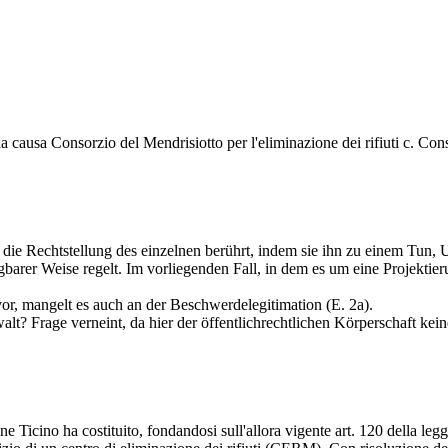
a causa Consorzio del Mendrisiotto per l'eliminazione dei rifiuti c. Cons
e die Rechtstellung des einzelnen berührt, indem sie ihn zu einem Tun, 
arer Weise regelt. Im vorliegenden Fall, in dem es um eine Projektierung
or, mangelt es auch an der Beschwerdelegitimation (E. 2a).
lt? Frage verneint, da hier der öffentlichrechtlichen Körperschaft ke
 Ticino ha costituito, fondandosi sull'allora vigente art. 120 della leg