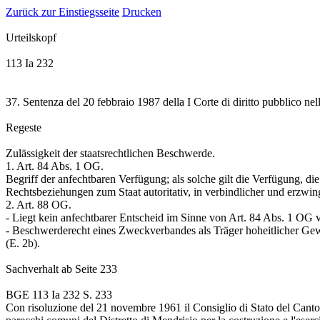
Zurück zur Einstiegsseite
Drucken
Urteilskopf
113 Ia 232
37. Sentenza del 20 febbraio 1987 della I Corte di diritto pubblico nell
Regeste
Zulässigkeit der staatsrechtlichen Beschwerde.
1.
Art. 84 Abs. 1 OG
.
Begriff der anfechtbaren Verfügung; als solche gilt die Verfügung, di
Rechtsbeziehungen zum Staat autoritativ, in verbindlicher und erzwingb
2.
Art. 88 OG
.
- Liegt kein anfechtbarer Entscheid im Sinne von
Art. 84 Abs. 1 OG
v
- Beschwerderecht eines Zweckverbandes als Träger hoheitlicher Gewa
(E. 2b).
Sachverhalt
ab Seite 233
BGE 113 Ia 232 S. 233
Con risoluzione del 21 novembre 1961 il Consiglio di Stato del Cantone