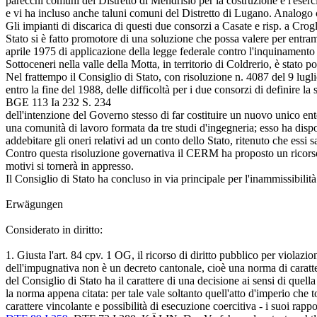
parecchi comuni del Distretto di Mendrisio per la costruzione e l'eserc
e vi ha incluso anche taluni comuni del Distretto di Lugano. Analogo c
Gli impianti di discarica di questi due consorzi a Casate e risp. a Crog
Stato si è fatto promotore di una soluzione che possa valere per entram
aprile 1975 di applicazione della legge federale contro l'inquinamento
Sottoceneri nella valle della Motta, in territorio di Coldrerio, è stato
Nel frattempo il Consiglio di Stato, con risoluzione n. 4087 del 9 lugl
entro la fine del 1988, delle difficoltà per i due consorzi di definire la
BGE 113 Ia 232 S. 234
dell'intenzione del Governo stesso di far costituire un nuovo unico ent
una comunità di lavoro formata da tre studi d'ingegneria; esso ha dispo
addebitare gli oneri relativi ad un conto dello Stato, ritenuto che essi
Contro questa risoluzione governativa il CERM ha proposto un ricorso d
motivi si tornerà in appresso.
Il Consiglio di Stato ha concluso in via principale per l'inammissibilit
Erwägungen
Considerato in diritto:
1.
Giusta l'
art. 84 cpv. 1 OG
, il ricorso di diritto pubblico per violazio
dell'impugnativa non è un decreto cantonale, cioè una norma di carattere
del Consiglio di Stato ha il carattere di una decisione ai sensi di quel
la norma appena citata: per tale vale soltanto quell'atto d'imperio che 
carattere vincolante e possibilità di esecuzione coercitiva - i suoi rappo