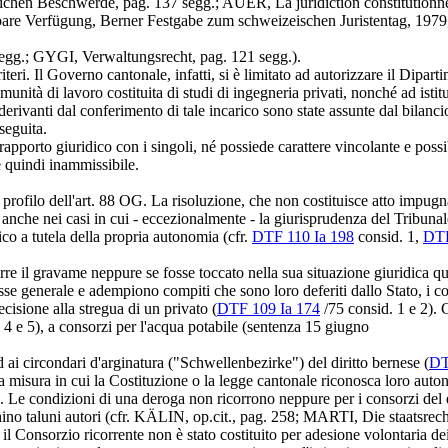
chen Beschwerde, pag. 137 segg.; AUER, La juridiction constitutionnelle
are Verfügung, Berner Festgabe zum schweizeischen Juristentag, 1979
egg.; GYGI, Verwaltungsrecht, pag. 121 segg.).
eri. Il Governo cantonale, infatti, si è limitato ad autorizzare il Dipart
omunità di lavoro costituita di studi di ingegneria privati, nonché ad is
erivanti dal conferimento di tale incarico sono state assunte dal bilancio
seguita.
porto giuridico con i singoli, né possiede carattere vincolante e possib
 è quindi inammissibile.
profilo dell'
art. 88 OG
. La risoluzione, che non costituisce atto impug
 anche nei casi in cui - eccezionalmente - la giurisprudenza del Tribunal
co a tutela della propria autonomia (cfr.
DTF 110 Ia 198
consid. 1,
DTF
e il gravame neppure se fosse toccato nella sua situazione giuridica qua
e generale e adempiono compiti che sono loro deferiti dallo Stato, i cons
ecisione alla stregua di un privato (
DTF 109 Ia 174
/75 consid. 1 e 2). 
 4 e 5), a consorzi per l'acqua potabile (sentenza 15 giugno
ai circondari d'arginatura ("Schwellenbezirke") del diritto bernese (
DT
la misura in cui la Costituzione o la legge cantonale riconosca loro auto
. Le condizioni di una deroga non ricorrono neppure per i consorzi del di
hino taluni autori (cfr. KÄLIN, op.cit., pag. 258; MARTI, Die staats
il Consorzio ricorrente non è stato costituito per adesione volontaria 