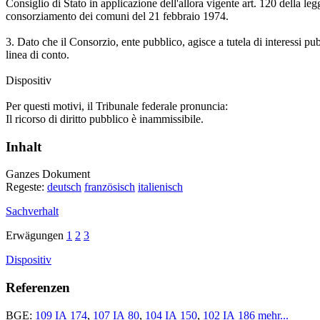
Consiglio di Stato in applicazione dell'allora vigente art. 120 della leg
consorziamento dei comuni del 21 febbraio 1974.
3.
Dato che il Consorzio, ente pubblico, agisce a tutela di interessi pu
linea di conto.
Dispositiv
Per questi motivi, il Tribunale federale pronuncia:
Il ricorso di diritto pubblico è inammissibile.
Inhalt
Ganzes Dokument
Regeste:
deutsch
französisch
italienisch
Sachverhalt
Erwägungen
1
2
3
Dispositiv
Referenzen
BGE:
109 IA 174
,
107 IA 80
,
104 IA 150
,
102 IA 186
mehr...