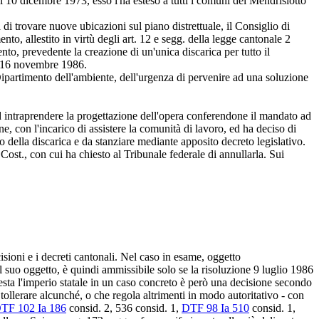
l 10 dicembre 1973, esso l'ha esteso a tutti i comuni del Mendrisiotto
 di trovare nuove ubicazioni sul piano distrettuale, il Consiglio di
o, allestito in virtù degli art. 12 e segg. della legge cantonale 2
to, prevedente la creazione di un'unica discarica per tutto il
 il 16 novembre 1986.
 Dipartimento dell'ambiente, dell'urgenza di pervenire ad una soluzione
ad intraprendere la progettazione dell'opera conferendone il mandato ad
, con l'incarico di assistere la comunità di lavoro, ed ha deciso di
io della discarica e da stanziare mediante apposito decreto legislativo.
 Cost.
, con cui ha chiesto al Tribunale federale di annullarla. Sui
decisioni e i decreti cantonali. Nel caso in esame, oggetto
el suo oggetto, è quindi ammissibile solo se la risoluzione 9 luglio 1986
ifesta l'imperio statale in un caso concreto è però una decisione secondo
 tollerare alcunché, o che regola altrimenti in modo autoritativo - con
TF 102 Ia 186
consid. 2, 536 consid. 1,
DTF 98 Ia 510
consid. 1,