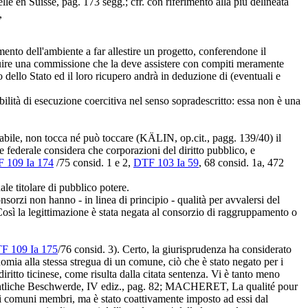
 en Suisse, pag. 173 segg.; cfr. con riferimento alla più delineata
,
imento dell'ambiente a far allestire un progetto, conferendone il
tituire una commissione che la deve assistere con compiti meramente
 dello Stato ed il loro ricupero andrà in deduzione di (eventuali e
ilità di esecuzione coercitiva nel senso sopradescritto: essa non è una
nabile, non tocca né può toccare (KÄLIN, op.cit., pagg. 139/40) il
e federale considera che corporazioni del diritto pubblico, e
 109 Ia 174
/75 consid. 1 e 2,
DTF 103 Ia 59
, 68 consid. 1a, 472
le titolare di pubblico potere.
orzi non hanno - in linea di principio - qualità per avvalersi del
Così la legittimazione è stata negata al consorzio di raggruppamento o
F 109 Ia 175
/76 consid. 3). Certo, la giurisprudenza ha considerato
nomia alla stessa stregua di un comune, ciò che è stato negato per i
ritto ticinese, come risulta dalla citata sentenza. Vi è tanto meno
rechtliche Beschwerde, IV ediz., pag. 82; MACHERET, La qualité pour
dei comuni membri, ma è stato coattivamente imposto ad essi dal