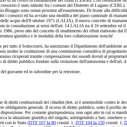
izio di un centro di eliminazione dei rifiuti (CERM). Con risoluzione de
onsorzio è stato istituito fra i comuni del Distretto di Lugano (CERL).
lio-Bioggio sono ormai prossimi all'esaurimento. Di fronte alla difficoltà
bi i consorzi ed ha avviato una modifica del piano cantonale di risanament
 delle acque dell'8 ottobre 1971 (LALIA). Il nuovo concetto di risanamen
 posto in consultazione ai sensi dell'art. 14 LALIA tra il 16 settembre ed
io 1986, preso atto del concetto di smaltimento dei rifiuti elaborato dal
 struttura giuridica e le modalità della loro collaborazione nonché
e per tutto il Sottoceneri, ha autorizzato il Dipartimento dell'ambiente 
sto inoltre la costituzione di una commissione consultiva di progettazione
 saranno ricuperati tramite compensazione dei sussidi dovuti al proprietar
i diritto pubblico fondato sulla violazione dell'autonomia e dell'
art. 4
à del gravame ed in subordine per la reiezione.
ne di diritti costituzionali dei cittadini (lett. a) è ammissibile contro le 
 obbligatorio generale. Il ricorso di diritto pubblico, sotto il profilo d
la disposizione. Per costante giurisprudenza, non ogni atto in cui si man
tocca la situazione giuridica del singolo, astringendolo a fare, omettere o
rti con lo Stato (
DTF 107 Ia 80
consid. 1,
DTF 104 Ia 150
consid. 1,
D