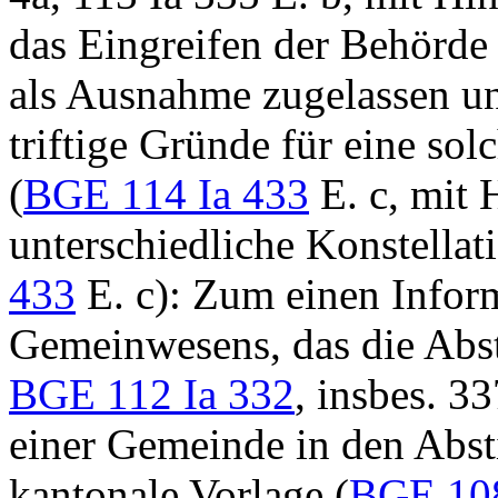
das Eingreifen der Behörd
als Ausnahme zugelassen un
triftige Gründe für eine so
(
BGE 114 Ia 433
E. c, mit 
unterschiedliche Konstellati
433
E. c): Zum einen Infor
Gemeinwesens, das die Abst
BGE 112 Ia 332
, insbes. 3
einer Gemeinde in den Abs
kantonale Vorlage (
BGE 108