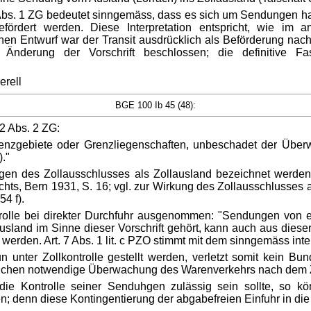
57 Abs. 1 ZG bedeutet sinngemäss, dass es sich um Sendungen 
ördert werden. Diese Interpretation entspricht, wie im a
en Entwurf war der Transit ausdrücklich als Beförderung nach 
 Änderung der Vorschrift beschlossen; die definitive F
erell
BGE 100 Ib 45 (48):
 2 Abs. 2 ZG:
renzgebiete oder Grenzliegenschaften, unbeschadet der Über
."
n des Zollausschlusses als Zollausland bezeichnet werden;
s, Bern 1931, S. 16; vgl. zur Wirkung des Zollausschlusse
4 f).
ontrolle bei direkter Durchfuhr ausgenommen: "Sendungen von
and im Sinne dieser Vorschrift gehört, kann auch aus dieser Vo
den. Art. 7 Abs. 1 lit. c PZO stimmt mit dem sinngemäss interp
nter Zollkontrolle gestellt werden, verletzt somit kein Bun
äuchen notwendige Überwachung des Warenverkehrs nach dem Z
die Kontrolle seiner Senduhgen zulässig sein sollte, so 
; denn diese Kontingentierung der abgabefreien Einfuhr in die