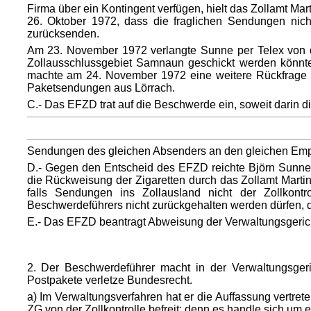
Firma über ein Kontingent verfügen, hielt das Zollamt Ma
26. Oktober 1972, dass die fraglichen Sendungen nicht 
zurücksenden.
Am 23. November 1972 verlangte Sunne per Telex von der
Zollausschlussgebiet Samnaun geschickt werden könnten
machte am 24. November 1972 eine weitere Rückfrage u
Paketsendungen aus Lörrach.
C.- Das EFZD trat auf die Beschwerde ein, soweit darin di
Sendungen des gleichen Absenders an den gleichen Empf
D.- Gegen den Entscheid des EFZD reichte Björn Sunne 
die Rückweisung der Zigaretten durch das Zollamt Mart
falls Sendungen ins Zollausland nicht der Zollkont
Beschwerdeführers nicht zurückgehalten werden dürfen, d
E.- Das EFZD beantragt Abweisung der Verwaltungsgeri
2. Der Beschwerdeführer macht in der Verwaltungsgeri
Postpakete verletze Bundesrecht.
a) Im Verwaltungsverfahren hat er die Auffassung vertre
ZG von der Zollkontrolle befreit; denn es handle sich um