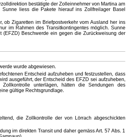
zolldirektion bestätigte der Zolleinnehmer von Martina am
 Sunne liess die Pakete hierauf ins Zollfreilager Basel
, ob Zigaretten im Briefpostverkehr vom Ausland her ins
i nur im Rahmen des Transitkontingentes möglich. Sunne
ent (EFZD) Beschwerde ein gegen die Zurückweisung der
n
hwerde wurde abgewiesen.
fochtenen Entscheid aufzuheben und festzustellen, dass
ird ausgeführt, der Entscheid des EFZD sei aufzuheben,
 Zollkontrolle unterlägen, hätten die Sendungen des
eine gültige Rechtsgrundlage.
tend, die Zollkontrolle der von Lörrach abgeschickten
dung im direkten Transit und daher gemäss Art. 57 Abs. 1
t Samnaun).