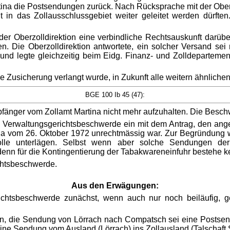
rtina die Postsendungen zurück. Nach Rücksprache mit der Ober
in das Zollausschlussgebiet weiter geleitet werden dürften.
 Oberzolldirektion eine verbindliche Rechtsauskunft darüber
. Die Oberzolldirektion antwortete, ein solcher Versand se
nd legte gleichzeitig beim Eidg. Finanz- und Zolldepartem
e Zusicherung verlangt wurde, in Zukunft alle weitern ähnliche
BGE 100 Ib 45 (47):
änger vom Zollamt Martina nicht mehr aufzuhalten. Die Besc
Verwaltungsgerichtsbeschwerde ein mit dem Antrag, den ange
ina vom 26. Oktober 1972 unrechtmässig war. Zur Begründung w
rolle unterlägen. Selbst wenn aber solche Sendungen der
enn für die Kontingentierung der Tabakwareneinfuhr bestehe k
chtsbeschwerde.
Aus den Erwägungen:
chtsbeschwerde zunächst, wenn auch nur noch beiläufig, gel
ten, die Sendung von Lörrach nach Compatsch sei eine Postsen
 eine Sendung vom Ausland (Lörrach) ins Zollausland (Talschaf