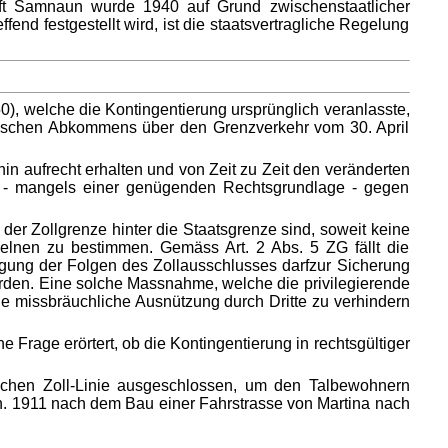
aft Samnaun wurde 1940 auf Grund zwischenstaatlicher
 festgestellt wird, ist die staatsvertragliche Regelung
, welche die Kontingentierung ursprünglich veranlasste,
chischen Abkommens über den Grenzverkehr vom 30. April
n aufrecht erhalten und von Zeit zu Zeit den veränderten
r - mangels einer genügenden Rechtsgrundlage - gegen
er Zollgrenze hinter die Staatsgrenze sind, soweit keine
zelnen zu bestimmen. Gemäss Art. 2 Abs. 5 ZG fällt die
egung der Folgen des Zollausschlusses darfzur Sicherung
rden. Eine solche Massnahme, welche die privilegierende
 missbräuchliche Ausnützung durch Dritte zu verhindern
Frage erörtert, ob die Kontingentierung in rechtsgültiger
chen Zoll-Linie ausgeschlossen, um den Talbewohnern
. 1911 nach dem Bau einer Fahrstrasse von Martina nach