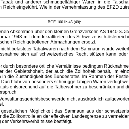
n Tabak und anderer schmuggelfähiger Waren in die Talsch
ich eingeführt. Wie in der Vernehmlassung des EFZD zutreffend
BGE 100 Ib 45 (49):
nen Abkommen über den kleinen Grenzverkehr, AS 1940 S. 350)
ruar 1948 mit dem Inkrafttreten des Schweizerisch-österrei
schen Reich getroffenen Abmachungen ersetzt.
ch nicht belasteter Tabakwaren nach dem Samnaun wurde weiterhi
Massnahme sich auf schweizerisches Recht stützen kann ode
 durch besondere örtliche Verhältnisse bedingten Rücknahme d
der Gebietshoheit, der auch die Zollhoheit behält, im ein
ch in die Zuständigkeit des Bundesrates. Im Rahmen der Festl
d Durchfuhr von besonders schmuggelfähigen Waren verfügt we
uts entsprechend auf die Talbewohner zu beschränken und die
erspruch.
erwaltungsgerichtsbeschwerde nicht ausdrücklich aufgeworfene 
i.
gesetzlichen Möglichkeit das Samnaun aus der schweizeris
ie Zollkontrolle an der effektiven Landesgrenze zu vermeiden
der Verkehrsverhältnisse bestätigt.