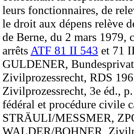
leurs fonctionnaires, de rele
le droit aux dépens relève d
de Berne, du 2 mars 1979, c
arrêts
ATF 81 II 543
et 71 II
GULDENER, Bundesprivatre
Zivilprozessrecht, RDS 1961
Zivilprozessrecht, 3e éd.,
fédéral et procédure civile
STRÄULI/MESSMER, ZPO, n
WALDER/BOHNER, Zivilproze