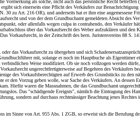
ie Vormerkung als solche, nicht auch das persönliche Recht betreffen (
gibt sich einerseits eine Pflicht des Verkäufers zur Benachrichtigung
N. 30 zu
Art. 216 OR
), und anderseits hat er ihm eine angemessene Fri
ufsrecht und von der dem Grundbuchamt gemeldeten Absicht des Verkäu
tspunkt, oder allenfalls wegen culpa in contrahendo, den Verkäufer hät
Kaufsabschluss über das Vorkaufsrecht des Weber aufzuklären und den 
orkaufsrecht, in der Zeitschrift des bern. Juristenvereins 88 S. 141/
, oder das Vorkaufsrecht zu übergehen und sich Schadenersatzansprüche
Grundbuchführer mit, solange er noch im Hauptbuche als Eigentümer ein
 verbindlichen Weise modifiziert. Ob sie noch vollzogen werden dürfe
Vorkaufsrecht ungerechtfertigterweise auf Begehren des Verkäufers beac
enige des Vorkaufsberechtigten auf Erwerb des Grundstücks zu den nä
e er den Vorzug geben wolle, war Sache des Verkäufers. An dessen Erk
ng kam. Hiefür waren die Massnahmen, die das Grundbuchamt ungerecht
deutungslos. Das "schädigende Ereignis", nämlich die Eintragung des 
hführung, sondern auf durchaus rechtmässiger Beachtung jenes Rechtes 
ons im Sinne von
Art. 955 Abs. 1 ZGB
, so erweist sich die Berufung d