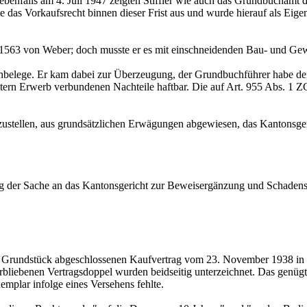
ebenfalls am 4. Juli 1947 zeigten Stiffier wie auch das Grundbuchamt d
 das Vorkaufsrecht binnen dieser Frist aus und wurde hierauf als Eige
1563 von Weber; doch musste er es mit einschneidenden Bau- und Gew
hbelege. Er kam dabei zur Überzeugung, der Grundbuchführer habe den 
tern Erwerb verbundenen Nachteile haftbar. Die auf
Art. 955 Abs. 1 
tzustellen, aus grundsätzlichen Erwägungen abgewiesen, das Kantonsg
ng der Sache an das Kantonsgericht zur Beweisergänzung und Schaden
 Grundstück abgeschlossenen Kaufvertrag vom 23. November 1938 in de
liebenen Vertragsdoppel wurden beidseitig unterzeichnet. Das genügt zu
mplar infolge eines Versehens fehlte.