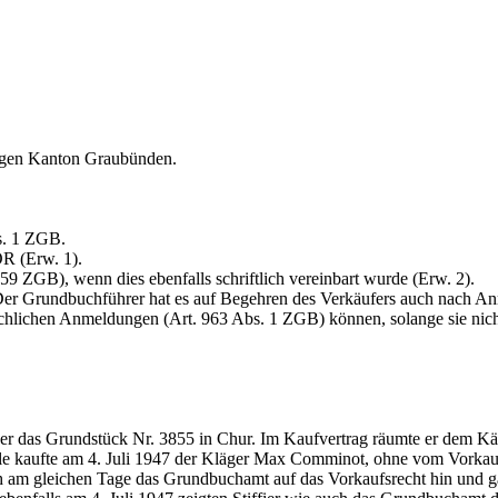
 gegen Kanton Graubünden.
s. 1 ZGB
.
 OR
(Erw. 1).
 959 ZGB
), wenn dies ebenfalls schriftlich vereinbart wurde (Erw. 2).
er Grundbuchführer hat es auf Begehren des Verkäufers auch nach Anm
uchlichen Anmeldungen (
Art. 963 Abs. 1 ZGB
) können, solange sie ni
 das Grundstück Nr. 3855 in Chur. Im Kaufvertrag räumte er dem Käu
lle kaufte am 4. Juli 1947 der Kläger Max Comminot, ohne vom Vorkau
ch am gleichen Tage das Grundbuchamt auf das Vorkaufsrecht hin und 