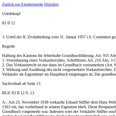
Zurück zur Einstiegsseite
Drucken
Urteilskopf
83 II 12
3. Urteil der II. Zivilabteilung vom 31. Januar 1957 i.S. Comminot
Regeste
Haftung des Kantons für fehlerhafte Grundbuchführung.
Art. 955 Ab
1. Vereinbarung eines Vorkaufsrechtes. Schriftform.
Art. 216 Abs. 3
2. Das Vorkaufsrecht ist nur dann im Grundbuch vorzumerken (
Art.
3. Wirkung und Ausübung des nicht vorgemerkten Vorkaufsrechtes. D
Verkäufer als Eigentümer im Hauptbuch eingetragen ist. Die grundb
Sachverhalt
ab Seite 13
BGE 83 II 12 S. 13
A.-
Am 23. November 1938 verkaufte Eduard Stiffier dem Hans Weber
1563 ein, das vorderhand in seinem Eigentum blieb. Diese Restparze
Grundbuch vorgemerkt war. Indessen wies der Verkäufer Stiffier no