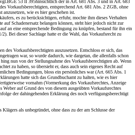
vgl.
BGE 53 II 395
hinsichtlich der in Art. 681 Abs. 3 und in
Art. 683
 des Vorkaufsberechtigten, entsprechend
Art. 681 Abs. 2 ZGB
, ohne
st anzusetzen, wie es hier geschehen ist.
fers, es zu berücksichtigen, erfuhr, mochte ihm dieses Verhalten
te auf Schadenersatz belangen können, steht hier jedoch nicht zur
Kauf an eine entsprechende Bedingung zu knüpfen, bestand für ihn ein
2). Bei dieser Sachlage hatte er die Wahl, das Vorkaufsrecht zu
n des Vorkaufsberechtigten auszusetzen. Entschloss er sich, das
getragen war, so wurde dadurch, wie dargetan, die allenfalls schon
, hing nun von der Stellungnahme des Vorkaufsberechtigten ab. Wenn
htet zu haben, so übersieht er, dass auch sein eigenes Recht auf
mlichen Bedingungen, bloss ein persönliches war (
Art. 665 Abs. 1
lärungen hatte sich das Grundbuchamt zu halten, wie es hier
fertigterweise vornahm (Vormerkung des Vorkaufsrechtes, Anzeige
Hans Weber auf Grund des von diesem ausgeübten Vorkaufsrechtes
infolge der dahingehenden Erklärung des noch verfügungsberechtigt
es Klägers als unbegründet, ohne dass zu der am Schlusse der