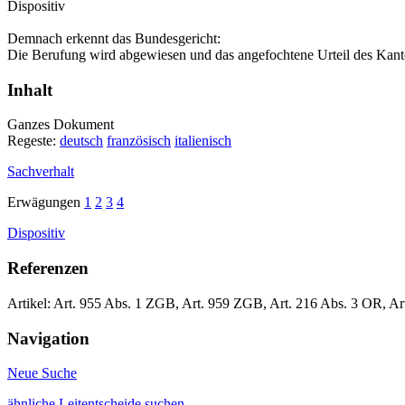
Dispositiv
Demnach erkennt das Bundesgericht:
Die Berufung wird abgewiesen und das angefochtene Urteil des Kant
Inhalt
Ganzes Dokument
Regeste:
deutsch
französisch
italienisch
Sachverhalt
Erwägungen
1
2
3
4
Dispositiv
Referenzen
Artikel: Art. 955 Abs. 1 ZGB, Art. 959 ZGB, Art. 216 Abs. 3 OR, A
Navigation
Neue Suche
ähnliche Leitentscheide suchen