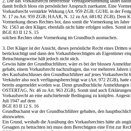
2.
Die das Vorkaufsrecht betreffende Vertragsbestimmung lautet dah
damit freilich bloss ein persönlicher Anspruch zuerkannt. Eine Vorme
Vorkaufsrecht verstärkte Wirkung (
Art. 959 ZGB
; GUHL in der Festga
N. 17 zu
Art. 959 ZGB
; HAAR, N. 12 zu Art. 681/82 ZGB). Dem Kläge
Vormerkung dieses Rechtes bot, dass somit die Vormerkung im Jahre 1
Nr. 1563 an den Kläger, ebenfalls nicht hätte erfolgen sollen. Somi
BGE 83 II 12 S. 15
solchen Rechtes ohne Vormerkung im Grundbuch ausmachen.
3.
Der Kläger ist der Ansicht, dieses persönliche Recht eines Dritten
berücksichtigt und dann den Vorkaufsberechtigten als Eigentümer eing
Betrachtungsweise hält jedoch nicht stich.
Gewiss hätte der Grundbuchführer, wäre es bei der blossen Anmeldung 
gehabt, einem Vorkaufsrecht nachzufragen, das vor mehreren Jahren 
des Kaufsabschlusses den Grundbuchführer auf jenes Vorkaufsrecht hi
Verkäufer also noch verfügungsberechtigt war (
Art. 972 ZGB
), hatt
bereits angemeldet worden war. Denn grundbuchliche Anmeldungen 
OSTERTAG, Nr. 46 zu
Art. 963 ZGB
). Somit sind auch Erklärungen
Vorkaufsrecht an eine aufschiebende Bedingung zu knüpfen. Angesich
Juli 1947 auf dem
BGE 83 II 12 S. 16
Grundbuchamt war der Grundbuchführer gehalten, den hauptbuchlichen
abzuwarten.
Ein Grund, weshalb die Ausübung des Vorkaufsrechtes hätte als ungül
Gesagten zu betrachten ist) muss dem Berechtigten eine Frist zur Rec