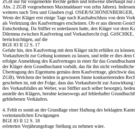
ZGB
nur für vorgemerkte Rechte gelten und teilweise überhaupt nur d
Abs. 2 ZGB
vorgesehenen Maximaldauer von zehn Jahren). Indessen er
weiteres nach Treu und Glauben (vgl. OSER/SCHÖNENBERGER, 
Wenn der Kläger erst einige Tage nach Kaufsabschluss von dem Vorka
als Verletzung des Kaufvertrages erscheinen. Ob er aus diesem Gesich
Entscheidung. Da Stiffier es unterlassen hatte, den Kläger vor dem 
Dilemma zwischen Kaufvertrag und Vorkaufsrecht (vgl. GöSCHKE, Das V
berücksichtigen, auf die
BGE 83 II 12 S. 17
Gefahr hin, den Kaufvertrag mit dem Kläger nicht erfüllen zu können
Vorkaufsrecht zur Geltung kommen zu lassen, und teilte er dies dem 
erfolgte Anmeldung des Kaufvertrages in einer für das Grundbuchamt
der Kläger dem Grundbuchamt vorhält, das für ihn nicht verbindliche 
Übertragung des Eigentums gemäss dem Kaufvertrage, gleichwie dasj
ZGB
). Welchem der beiden in gewissem Sinne konkurrierenden Recht
geschehen ist, mit der Folge, dass das Vorkaufsrecht zur Auswirku
des Vorkaufsfalles an Weber, was Stiffier auch selber besorgte), be
anstelle des Klägers, beruhte keineswegs auf fehlerhafter Grundbuc
gebliebenen Verkäufers.
4.
Fehlt es somit an der Grundlage einer Haftung des beklagten Kant
vorinstanzlichen Erwägungen
BGE 83 II 12 S. 18
erörterten Verjährungsfrage Stellung zu nehmen wäre.