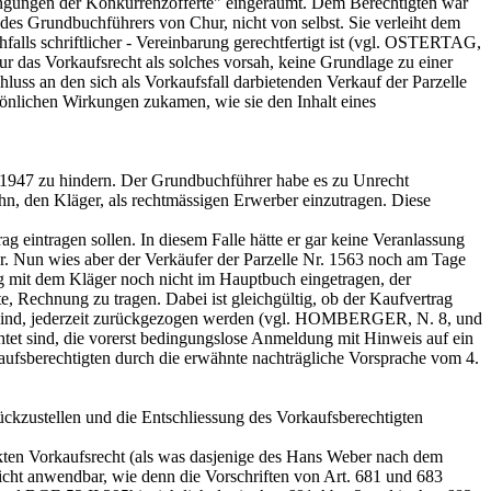
dingungen der Konkurrenzofferte" eingeräumt. Dem Berechtigten war
 des Grundbuchführers von Chur, nicht von selbst. Sie verleiht dem
hfalls schriftlicher - Vereinbarung gerechtfertigt ist (vgl. OSTERTAG,
r das Vorkaufsrecht als solches vorsah, keine Grundlage zu einer
uss an den sich als Vorkaufsfall darbietenden Verkauf der Parzelle
sönlichen Wirkungen zukamen, wie sie den Inhalt eines
uli 1947 zu hindern. Der Grundbuchführer habe es zu Unrecht
ihn, den Kläger, als rechtmässigen Erwerber einzutragen. Diese
g eintragen sollen. In diesem Falle hätte er gar keine Veranlassung
r. Nun wies aber der Verkäufer der Parzelle Nr. 1563 noch am Tage
ag mit dem Kläger noch nicht im Hauptbuch eingetragen, der
, Rechnung zu tragen. Dabei ist gleichgültig, ob der Kaufvertrag
 sind, jederzeit zurückgezogen werden (vgl. HOMBERGER, N. 8, und
htet sind, die vorerst bedingungslose Anmeldung mit Hinweis auf ein
ufsberechtigten durch die erwähnte nachträgliche Vorsprache vom 4.
ckzustellen und die Entschliessung des Vorkaufsberechtigten
rkten Vorkaufsrecht (als was dasjenige des Hans Weber nach dem
cht anwendbar, wie denn die Vorschriften von
Art. 681 und 683