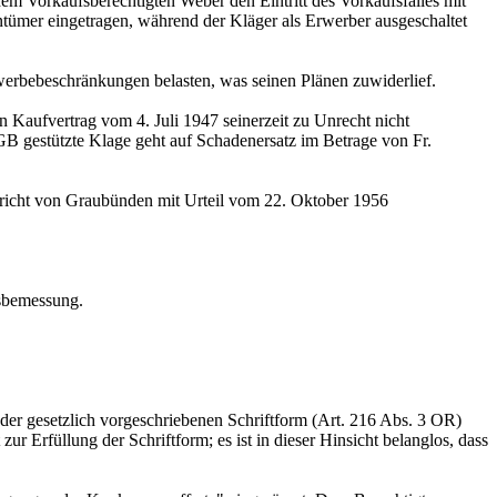
em Vorkaufsberechtigten Weber den Eintritt des Vorkaufsfalles mit
ntümer eingetragen, während der Kläger als Erwerber ausgeschaltet
erbebeschränkungen belasten, was seinen Plänen zuwiderlief.
Kaufvertrag vom 4. Juli 1947 seinerzeit zu Unrecht nicht
ZGB
gestützte Klage geht auf Schadenersatz im Betrage von Fr.
ericht von Graubünden mit Urteil vom 22. Oktober 1956
sbemessung.
r gesetzlich vorgeschriebenen Schriftform (
Art. 216 Abs. 3 OR
)
r Erfüllung der Schriftform; es ist in dieser Hinsicht belanglos, dass