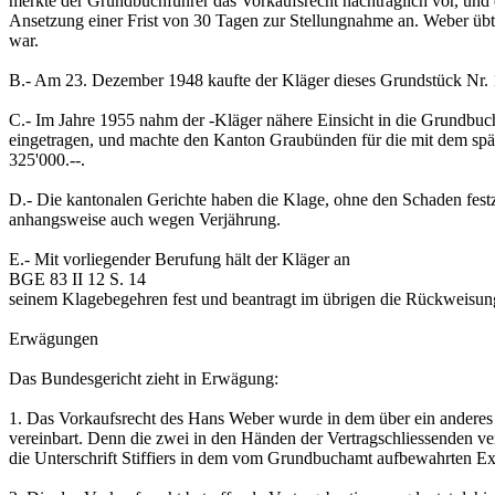
merkte der Grundbuchführer das Vorkaufsrecht nachträglich vor, und 
Ansetzung einer Frist von 30 Tagen zur Stellungnahme an. Weber übte
war.
B.-
Am 23. Dezember 1948 kaufte der Kläger dieses Grundstück Nr. 
C.-
Im Jahre 1955 nahm der -Kläger nähere Einsicht in die Grundbuc
eingetragen, und machte den Kanton Graubünden für die mit dem spä
325'000.--.
D.-
Die kantonalen Gerichte haben die Klage, ohne den Schaden fes
anhangsweise auch wegen Verjährung.
E.-
Mit vorliegender Berufung hält der Kläger an
BGE 83 II 12 S. 14
seinem Klagebegehren fest und beantragt im übrigen die Rückweisu
Erwägungen
Das Bundesgericht zieht in Erwägung:
1.
Das Vorkaufsrecht des Hans Weber wurde in dem über ein anderes
vereinbart. Denn die zwei in den Händen der Vertragschliessenden verb
die Unterschrift Stiffiers in dem vom Grundbuchamt aufbewahrten Exe