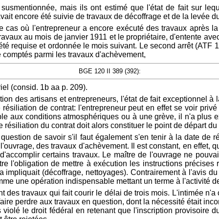
susmentionnée, mais ils ont estimé que l'état de fait sur lequ
 avait encore été suivie de travaux de décoffrage et de la levée du
e cas où l'entrepreneur a encore exécuté des travaux après la 
travaux au mois de janvier 1911 et le propriétaire, d'entente avec 
t été requise et ordonnée le mois suivant. Le second arrêt (ATF 
re comptés parmi les travaux d'achèvement,
BGE 120 II 389 (392):
iel (consid. 1b aa p. 209).
ction des artisans et entrepreneurs, l'état de fait exceptionnel à 
ésiliation de contrat: l'entrepreneur peut en effet se voir privé 
e aux conditions atmosphériques ou à une grève, il n'a plus ex
 résiliation du contrat doit alors constituer le point de départ du 
 question de savoir s'il faut également s'en tenir à la date de r
 l'ouvrage, des travaux d'achèvement. Il est constant, en effet, 
'accomplir certains travaux. Le maître de l'ouvrage ne pouvait
re l'obligation de mettre à exécution les instructions précises 
ela impliquait (décoffrage, nettoyages). Contrairement à l'avis
e une opération indispensable mettant un terme à l'activité de 
nt des travaux qui fait courir le délai de trois mois. L'intimée n'
 faire perdre aux travaux en question, dont la nécessité était i
violé le droit fédéral en retenant que l'inscription provisoire 