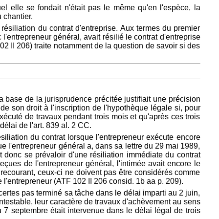
el elle se fondait n'était pas le même qu'en l'espèce, la
 chantier.
résiliation du contrat d'entreprise. Aux termes du premier
l'entrepreneur général, avait résilié le contrat d'entreprise
102 II 206) traite notamment de la question de savoir si des
la base de la jurisprudence précitée justifiait une précision
de son droit à l'inscription de l'hypothèque légale si, pour
écuté de travaux pendant trois mois et qu'après ces trois
délai de l'art. 839 al. 2 CC.
ésiliation du contrat lorsque l'entrepreneur exécute encore
que l'entrepreneur général a, dans sa lettre du 29 mai 1989,
 donc se prévaloir d'une résiliation immédiate du contrat
reçues de l'entrepreneur général, l'intimée avait encore le
 du recourant, ceux-ci ne doivent pas être considérés comme
l'entrepreneur (ATF 102 II 206 consid. 1b aa p. 209).
a certes pas terminé sa tâche dans le délai imparti au 2 juin,
ncontestable, leur caractère de travaux d'achèvement au sens
du 7 septembre était intervenue dans le délai légal de trois