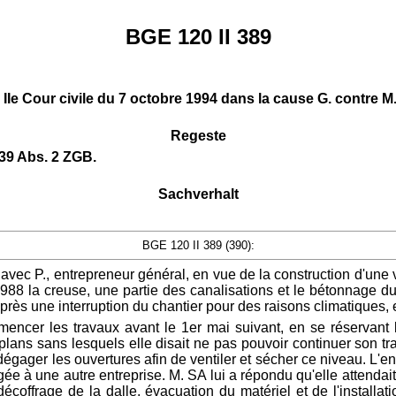
BGE 120 II 389
 la IIe Cour civile du 7 octobre 1994 dans la cause G. contre 
Regeste
39 Abs. 2 ZGB.
Sachverhalt
BGE 120 II 389 (390):
vec P., entrepreneur général, en vue de la construction d'une v
8 la creuse, une partie des canalisations et le bétonnage du so
ès une interruption du chantier pour des raisons climatiques, ell
cer les travaux avant le 1er mai suivant, en se réservant le d
lans sans lesquels elle disait ne pas pouvoir continuer son tr
dégager les ouvertures afin de ventiler et sécher ce niveau. L'en
ugée à une autre entreprise. M. SA lui a répondu qu'elle attenda
(décoffrage de la dalle, évacuation du matériel et de l'installati