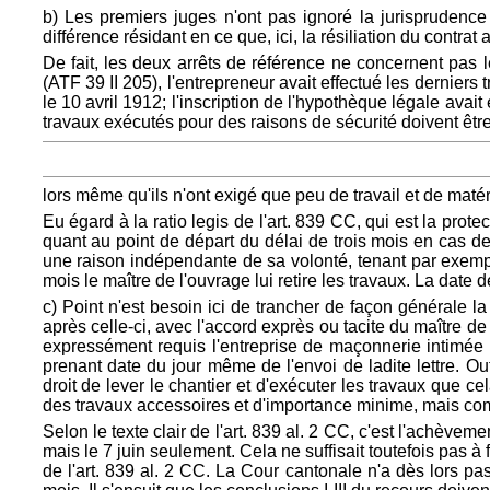
b) Les premiers juges n'ont pas ignoré la jurisprudence 
différence résidant en ce que, ici, la résiliation du contrat
De fait, les deux arrêts de référence ne concernent pas l
(ATF 39 II 205), l'entrepreneur avait effectué les derniers 
le 10 avril 1912; l'inscription de l'hypothèque légale avai
travaux exécutés pour des raisons de sécurité doivent êt
lors même qu'ils n'ont exigé que peu de travail et de matér
Eu égard à la ratio legis de l'art. 839 CC, qui est la prote
quant au point de départ du délai de trois mois en cas de r
une raison indépendante de sa volonté, tenant par exempl
mois le maître de l'ouvrage lui retire les travaux. La date de
c) Point n'est besoin ici de trancher de façon générale la
après celle-ci, avec l'accord exprès ou tacite du maître de
expressément requis l'entreprise de maçonnerie intimée d
prenant date du jour même de l'envoi de ladite lettre. Out
droit de lever le chantier et d'exécuter les travaux que c
des travaux accessoires et d'importance minime, mais comm
Selon le texte clair de l'art. 839 al. 2 CC, c'est l'achèveme
mais le 7 juin seulement. Cela ne suffisait toutefois pas à
de l'art. 839 al. 2 CC. La Cour cantonale n'a dès lors pas 