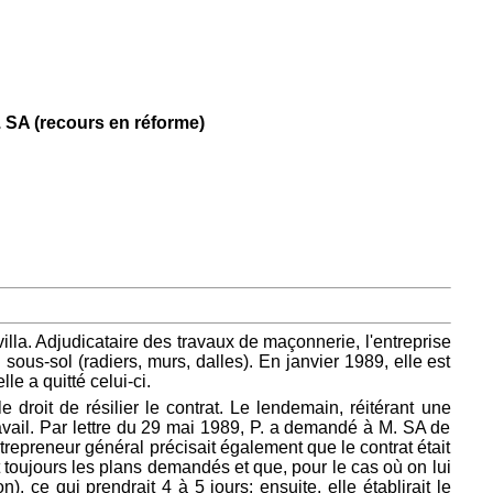
M. SA (recours en réforme)
illa. Adjudicataire des travaux de maçonnerie, l'entreprise
us-sol (radiers, murs, dalles). En janvier 1989, elle est
e a quitté celui-ci.
roit de résilier le contrat. Le lendemain, réitérant une
avail. Par lettre du 29 mai 1989, P. a demandé à M. SA de
trepreneur général précisait également que le contrat était
it toujours les plans demandés et que, pour le cas où on lui
on), ce qui prendrait 4 à 5 jours; ensuite, elle établirait le