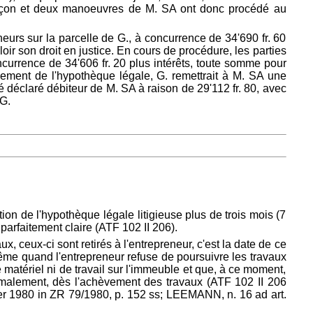
n maçon et deux manoeuvres de M. SA ont donc procédé au
eurs sur la parcelle de G., à concurrence de 34'690 fr. 60
aloir son droit en justice. En cours de procédure, les parties
currence de 34'606 fr. 20 plus intérêts, toute somme pour
acement de l'hypothèque légale, G. remettrait à M. SA une
 déclaré débiteur de M. SA à raison de 29'112 fr. 80, avec
 G.
ion de l'hypothèque légale litigieuse plus de trois mois (7
 parfaitement claire (ATF 102 II 206).
, ceux-ci sont retirés à l'entrepreneur, c'est la date de ce
de même quand l'entrepreneur refuse de poursuivre les travaux
r de matériel ni de travail sur l'immeuble et que, à ce moment,
 normalement, dès l'achèvement des travaux (ATF 102 II 206
rier 1980 in ZR 79/1980, p. 152 ss; LEEMANN, n. 16 ad art.