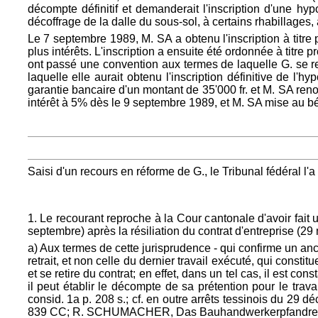
décompte définitif et demanderait l'inscription d'une 
décoffrage de la dalle du sous-sol, à certains rhabillages,
Le 7 septembre 1989, M. SA a obtenu l'inscription à titre
plus intérêts. L'inscription a ensuite été ordonnée à titre p
ont passé une convention aux termes de laquelle G. se re
laquelle elle aurait obtenu l'inscription définitive de 
garantie bancaire d'un montant de 35'000 fr. et M. SA ren
intérêt à 5% dès le 9 septembre 1989, et M. SA mise au bé
Saisi d'un recours en réforme de G., le Tribunal fédéral l'a
1. Le recourant reproche à la Cour cantonale d'avoir fait 
septembre) après la résiliation du contrat d'entreprise (29 
a) Aux termes de cette jurisprudence - qui confirme un anci
retrait, et non celle du dernier travail exécuté, qui consti
et se retire du contrat; en effet, dans un tel cas, il est con
il peut établir le décompte de sa prétention pour le trav
consid. 1a p. 208 s.; cf. en outre arrêts tessinois du 29
839 CC; R. SCHUMACHER, Das Bauhandwerkerpfandrecht, 2