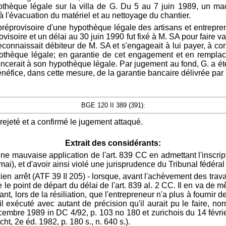
hypothèque légale sur la villa de G. Du 5 au 7 juin 1989, u
 à l'évacuation du matériel et au nettoyage du chantier.
 préprovisoire d'une hypothèque légale des artisans et entrepren
rovisoire et un délai au 30 juin 1990 fut fixé à M. SA pour faire v
connaissait débiteur de M. SA et s'engageait à lui payer, à con
l'hypothèque légale; en garantie de cet engagement et en rempl
oncerait à son hypothèque légale. Par jugement au fond, G. a été
néfice, dans cette mesure, de la garantie bancaire délivrée par
BGE 120 II 389 (391):
 rejeté et a confirmé le jugement attaqué.
Extrait des considérants:
une mauvaise application de l'art. 839 CC en admettant l'inscript
mai), et d'avoir ainsi violé une jurisprudence du Tribunal fédéral
en arrêt (ATF 39 II 205) - lorsque, avant l'achèvement des travaux
tue le point de départ du délai de l'art. 839 al. 2 CC. Il en va 
stant, lors de la résiliation, que l'entrepreneur n'a plus à fourni
ail exécuté avec autant de précision qu'il aurait pu le faire,
 décembre 1989 in DC 4/92, p. 103 no 180 et zurichois du 14 fév
e éd. 1982, p. 180 s., n. 640 s.).