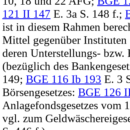
10, 18 und 22 AFG
;
BGE 12
121 II 147
E. 3a S. 148 f.;
ist in diesem Rahmen berec
Mittel gegenüber Instituten
deren Unterstellungs- bzw. 
(bezüglich des Bankengese
149;
BGE 116 Ib 193
E. 3 S
Börsengesetzes:
BGE 126 I
Anlagefondsgesetzes vom 1
vgl. zum Geldwäschereiges