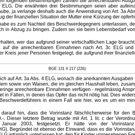
en folgenden Bestimmungen zählten die anrechenbaren Ausgab
 3a ELG. Die erwähnten drei Bestimmungen seien aber aufei
laube, ja verlange deshalb auch die Anwendung von Art. 3a A
g der finanziellen Situation der Mutter eine Kürzung der opfer
habe es zum Nachteil des Beschwerdegegners unterlassen, den 
ch in Abzug zu bringen. Zudem sei sie beim Lebensbedarf von 
 erhalten, wer das aufgrund seiner wirtschaftlichen Lage brauc
ns auf die anrechenbaren Einnahmen nach Art. 3c ELG und
r Kreis jener Personen festgelegt, die aufgrund ihrer finanziel
BGE 131 II 217 (226):
cklich auf Art. 3a Abs. 4 ELG, wonach die anerkannten Ausgab
Kindern sowie von Waisen, die im gleichen Haushalt leben, zu
geringe anrechenbare Einnahmen verfügen - regelmässig Anspru
et in Fällen, in denen das Opfer das nicht nötig hat. Dies wid
Beschwerdeführers in einem Fall wie hier, wo es um ein mi
 darauf hin, dass die Vorinstanz fälschlicherweise für de
0.-. Dieser letztere Betrag wurde mit Art. 1 lit. c der Ver
. Januar 2003, festgesetzt. Er hätte von der Vorinst
G). Begründet ist ebenso der Einwand, dass es die Vorinsta
ELG irrtümlich unterlassen hat, den für Kinder vorgesehenen Fre