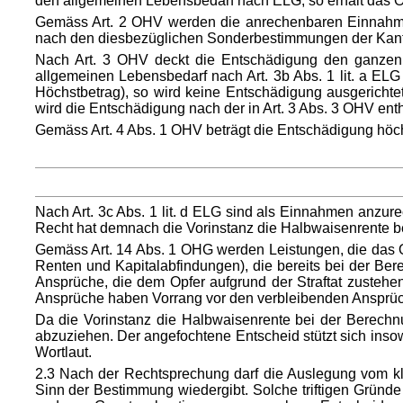
den allgemeinen Lebensbedarf nach ELG, so erhält das O
Gemäss Art. 2 OHV werden die anrechenbaren Einnahme
nach den diesbezüglichen Sonderbestimmungen der Kant
Nach Art. 3 OHV deckt die Entschädigung den ganzen
allgemeinen Lebensbedarf nach Art. 3b Abs. 1 lit. a E
Höchstbetrag), so wird keine Entschädigung ausgerich
wird die Entschädigung nach der in Art. 3 Abs. 3 OHV ent
Gemäss Art. 4 Abs. 1 OHV beträgt die Entschädigung höc
Nach Art. 3c Abs. 1 lit. d ELG sind als Einnahmen anzu
Recht hat demnach die Vorinstanz die Halbwaisenrente b
Gemäss Art. 14 Abs. 1 OHG werden Leistungen, die das 
Renten und Kapitalabfindungen), die bereits bei der Be
Ansprüche, die dem Opfer aufgrund der Straftat zusteh
Ansprüche haben Vorrang vor den verbleibenden Ansprüch
Da die Vorinstanz die Halbwaisenrente bei der Berechn
abzuziehen. Der angefochtene Entscheid stützt sich ins
Wortlaut.
2.3 Nach der Rechtsprechung darf die Auslegung vom kl
Sinn der Bestimmung wiedergibt. Solche triftigen Grün