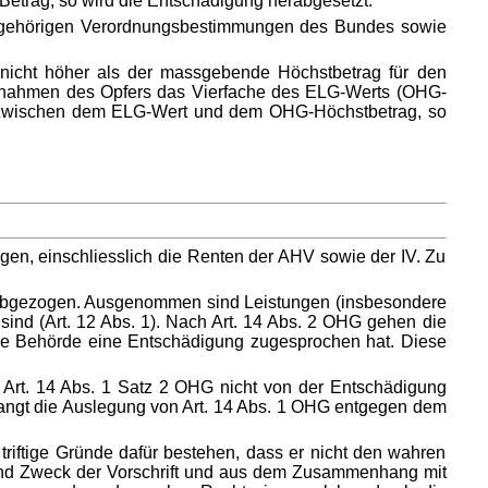
etrag, so wird die Entschädigung herabgesetzt.
zugehörigen Verordnungsbestimmungen des Bundes sowie
icht höher als der massgebende Höchstbetrag für den
Einnahmen des Opfers das Vierfache des ELG-Werts (OHG-
rs zwischen dem ELG-Wert und dem OHG-Höchstbetrag, so
en, einschliesslich die Renten der AHV sowie der IV. Zu
g abgezogen. Ausgenommen sind Leistungen (insbesondere
ind (Art. 12 Abs. 1). Nach Art. 14 Abs. 2 OHG gehen die
die Behörde eine Entschädigung zugesprochen hat. Diese
 Art. 14 Abs. 1 Satz 2 OHG nicht von der Entschädigung
langt die Auslegung von Art. 14 Abs. 1 OHG entgegen dem
iftige Gründe dafür bestehen, dass er nicht den wahren
 und Zweck der Vorschrift und aus dem Zusammenhang mit