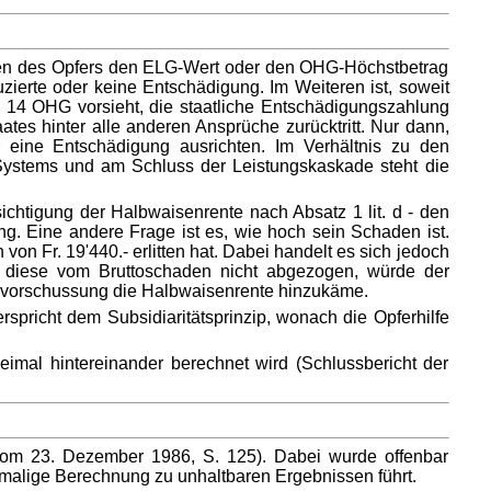
hmen des Opfers den ELG-Wert oder den OHG-Höchstbetrag
zierte oder keine Entschädigung. Im Weiteren ist, soweit
t. 14 OHG vorsieht, die staatliche Entschädigungszahlung
ates hinter alle anderen Ansprüche zurücktritt. Nur dann,
eine Entschädigung ausrichten. Im Verhältnis zu den
 Systems und am Schluss der Leistungskaskade steht die
htigung der Halbwaisenrente nach Absatz 1 lit. d - den
g. Eine andere Frage ist es, wie hoch sein Schaden ist.
 Fr. 19'440.- erlitten hat. Dabei handelt es sich jedoch
 diese vom Bruttoschaden nicht abgezogen, würde der
bevorschussung die Halbwaisenrente hinzukäme.
spricht dem Subsidiaritätsprinzip, wonach die Opferhilfe
eimal hintereinander berechnet wird (Schlussbericht der
vom 23. Dezember 1986, S. 125). Dabei wurde offenbar
nmalige Berechnung zu unhaltbaren Ergebnissen führt.