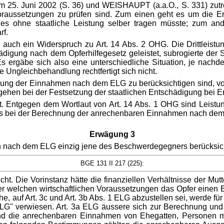
 25. Juni 2002 (S. 36) und WEISHAUPT (a.a.O., S. 331) zutreff
svoraussetzungen zu prüfen sind. Zum einen geht es um die 
n es ohne staatliche Leistung selber tragen müsste; zum a
rf.
 auch ein Widerspruch zu Art. 14 Abs. 2 OHG. Die Drittleistu
igung nach dem Opferhilfegesetz geleistet, subrogierte der S
Es ergäbe sich also eine unterschiedliche Situation, je nachd
e Ungleichbehandlung rechtfertigt sich nicht.
nung der Einnahmen nach dem ELG zu berücksichtigen sind, vo
hen bei der Festsetzung der staatlichen Entschädigung bei Erwe
. Entgegen dem Wortlaut von Art. 14 Abs. 1 OHG sind Leistun
ts bei der Berechnung der anrechenbaren Einnahmen nach dem 
Erwägung 3
n nach dem ELG einzig jene des Beschwerdegegners berücksich
BGE 131 II 217 (225):
t. Die Vorinstanz hätte die finanziellen Verhältnisse der Mutt
unter welchen wirtschaftlichen Voraussetzungen das Opfer eine
ehe, auf Art. 3c und Art. 3b Abs. 1 ELG abzustellen sei, werde 
ELG" verwiesen. Art. 3a ELG äussere sich zur Berechnung und
d die anrechenbaren Einnahmen von Ehegatten, Personen mit