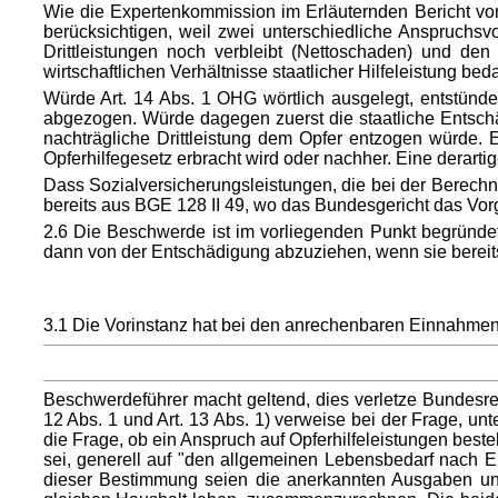
Wie die Expertenkommission im Erläuternden Bericht vom
berücksichtigen, weil zwei unterschiedliche Anspruch
Drittleistungen noch verbleibt (Nettoschaden) und de
wirtschaftlichen Verhältnisse staatlicher Hilfeleistung beda
Würde Art. 14 Abs. 1 OHG wörtlich ausgelegt, entstünde
abgezogen. Würde dagegen zuerst die staatliche Entschäd
nachträgliche Drittleistung dem Opfer entzogen würde. 
Opferhilfegesetz erbracht wird oder nachher. Eine derartig
Dass Sozialversicherungsleistungen, die bei der Berech
bereits aus BGE 128 II 49, wo das Bundesgericht das Vorge
2.6 Die Beschwerde ist im vorliegenden Punkt begründet
dann von der Entschädigung abzuziehen, wenn sie berei
3.1 Die Vorinstanz hat bei den anrechenbaren Einnahme
Beschwerdeführer macht geltend, dies verletze Bundesrech
12 Abs. 1 und Art. 13 Abs. 1) verweise bei der Frage, 
die Frage, ob ein Anspruch auf Opferhilfeleistungen best
sei, generell auf "den allgemeinen Lebensbedarf nach 
dieser Bestimmung seien die anerkannten Ausgaben un