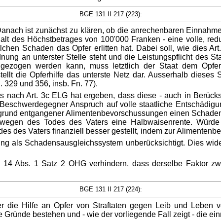
BGE 131 II 217 (223):
s. Danach ist zunächst zu klären, ob die anrechenbaren Einna
alt des Höchstbetrages von 100'000 Franken - eine volle, redu
chen Schaden das Opfer erlitten hat. Dabei soll, wie dies Ar
nung an unterster Stelle steht und die Leistungspflicht des Sta
zogen werden kann, muss letztlich der Staat dem Opfer 
ellt die Opferhilfe das unterste Netz dar. Ausserhalb dieses
 329 und 356, insb. Fn. 77).
ch Art. 3c ELG hat ergeben, dass diese - auch in Berücksic
Beschwerdegegner Anspruch auf volle staatliche Entschädigun
fgrund entgangener Alimentenbevorschussungen einen Schaden von
wegen des Todes des Vaters eine Halbwaisenrente. Würde
s des Vaters finanziell besser gestellt, indem zur Alimenten
rung als Schadensausgleichssystem unberücksichtigt. Dies wider
t. 14 Abs. 1 Satz 2 OHG verhindern, dass derselbe Faktor zw
BGE 131 II 217 (224):
r die Hilfe an Opfer von Straftaten gegen Leib und Leben 
 Gründe bestehen und - wie der vorliegende Fall zeigt - die ei