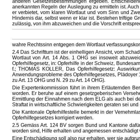
anderen Gesetzesbestimmungen ergeben. Entscheidend 
anerkannten Regeln der Auslegung zu ermitteln ist. Auch
er verbietet, vom klaren Wortlaut und vom Sinn und Zwec
Hindernis dar, selbst wenn er klar ist. Bestehen triftige 
zulässig, von ihm abzuweichen und die Vorschrift entspr
wahre Rechtssinn entgegen dem Wortlaut verfassungskon
2.4 Das Schrifttum ist der einhelligen Ansicht, vom Sch
Wortlaut von Art. 14 Abs. 1 OHG sei insoweit abzuwei
Opferhilfegesetz, in: Opferhilfe in der Schweiz, Bundesa
f.; THOMAS KOLLER, Das Opferhilfegesetz: Auswir
Anwendungsprobleme des Opferhilfegesetzes, Plädoye
zu Art. 13 OHG und N. 29 zu Art. 14 OHG).
Die Expertenkommission führt in ihrem Erläuternden Ber
worden. Er beruhe auf einem gesetzgeberischen Versehen
Ermittlung der Einnahmen nach dem ELG als auch bei der 
Straftat in wirtschaftliche Schwierigkeiten geraten sei un
Die Kantonale Opferhilfestelle bemerkt in der Vernehmla
Opferhilfegesetzes korrigiert werden.
2.5 Gemäss Art. 124 BV sorgen Bund und Kantone dafür, d
worden sind, Hilfe erhalten und angemessen entschädigt we
Eine Entschädigung soll also nur erhalten, wer sie aufgrun