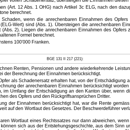
pfer vollen Schadenersatz; übersteigen die Einnahmen diesen B
n (Art. 12 Abs. 1 OHG) nach Artikel 3c ELG, nach den da
one berechnet.
 Schaden, wenn die anrechenbaren Einnahmen des Opfers n
LG (ELG-Wert) sind (Abs. 1). Übersteigen die anrechenbaren 
tet (Abs. 2). Liegen die anrechenbaren Einnahmen des Opfe
haltenen Formel berechnet.
hstens 100'000 Franken.
BGE 131 II 217 (221):
rechnen Renten, Pensionen und andere wiederkehrende Leistung
ei der Berechnung der Einnahmen berücksichtigt.
Opfer als Schadenersatz erhalten hat, von der Entschädigun
rechnung der anrechenbaren Einnahmen berücksichtigt worden s
en, im Umfang der Entschädigung an den Kanton über, wenn 
en des Opfers und den Rückgriffsansprüchen Dritter.
ung der Einnahmen berücksichtigt hat, war die Rente gemäss
oweit auf den Wortlaut des Gesetzes. Der Beschwerdeführer ver
aren Wortlaut eines Rechtssatzes nur dann abweichen, wenn tr
de können sich aus der Entstehungsgeschichte, aus dem Sinn