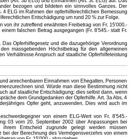
en (Art. 3b ELG) und Einnahmen (Art. 3c ELG) auf. Das
nander bezogen und bildeten ein sinnvolles Ganzes. Der
bs. 4 ELG im Rahmen der opferhilferechtlichen Bemessung
hilferechtlichen Entschädigung um rund 20 % zur Folge.
von ihr zutreffend erwähnten Freibetrag von Fr. 15'000.-
einem falschen Betrag ausgegangen (Fr. 8'545.- statt Fr.
ht. Das Opferhilfegesetz und die dazugehörige Verordnung
 den massgebenden Höchstbetrag für den allgemeinen
len Verhältnisse Anspruch auf staatliche Opferhilfeleistung
en und anrechenbaren Einnahmen von Ehegatten, Personen
sammenzurechnen sind. Würde man diese Bestimmung nicht
ch auf staatliche Entschädigung; dies selbst dann, wenn
erspräche dem Grundgedanken der Opferhilfe. Art. 3a Abs. 4
nderjähriges Opfer geht, anzuwenden. Dies wird auch im
n Beschwerdegegner von einem ELG-Wert von Fr. 8'545.-
ordnung 03 vom 20. September 2002 über Anpassungen bei
anz ihrem Entscheid zugrunde gelegt werden müssen
nz bei der Berechnung des Vermögensverzehrs von einem
ibetrag von Fr. 15'000.- abzuziehen.