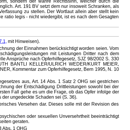
orm, sondern der wahre Rechtssinn, welcher durch die
glich. Art. 191 BV setzt dem nur insoweit Schranken, als
fassung zu stellen. Der Wortlaut allein aber stellt kein
ie ratio legis - nicht wiedergibt, ist es nach dem Gesagten
7.1,
mit Hinweisen).
erechnung der Einnahmen berücksichtigt worden seien. Vom
schädigungsleistungen mit Leistungen Dritter nach dem
ielle Ansprüche nach Opferhilfegesetz, SJZ 98/2002 S. 330
 f.; RUTH BANTLI KELLER/ULRICH WEDER/KURT MEIER,
R, Kommentar zum Opferhilfegesetz, Bern 1995, N. 10
egesetzes aus, Art. 14 Abs. 1 Satz 2 OHG sei gestrichen
chnung der Entschädigung Drittleistungen sowohl bei der
sten Fall gehe es um die Frage, ob das Opfer infolge der
ss der ungedeckte Schaden sei (S. 36).
erisches Versehen dar. Dieses solle mit der Revision des
psychischen oder sexuellen Unversehrtheit beeinträchtigt
keiten geraten.
 13 Abs. 1 OHG