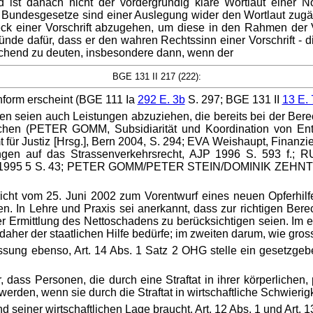
ist danach nicht der vordergründig klare Wortlaut einer N
 Bundesgesetze sind einer Auslegung wider den Wortlaut zugän
k einer Vorschrift abzugehen, um diese in den Rahmen der Ver
Gründe dafür, dass er den wahren Rechtssinn einer Vorschrift - d
echend zu deuten, insbesondere dann, wenn der
BGE 131 II 217 (222):
form erscheint (BGE 111 Ia
292 E. 3b
S. 297; BGE 131 II
13 E. 
aden seien auch Leistungen abzuziehen, die bereits bei der B
chen (PETER GOMM, Subsidiarität und Koordination von Ent
mt für Justiz [Hrsg.], Bern 2004, S. 294; EVA Weishaupt, Finanz
kungen auf das Strassenverkehrsrecht, AJP 1996 S. 593
r 1995 5 S. 43; PETER GOMM/PETER STEIN/DOMINIK ZEHNTNE
icht vom 25. Juni 2002 zum Vorentwurf eines neuen Opferhilf
. In Lehre und Praxis sei anerkannt, dass zur richtigen Bere
Ermittlung des Nettoschadens zu berücksichtigen seien. Im er
d daher der staatlichen Hilfe bedürfe; im zweiten darum, wie gro
ssung ebenso, Art. 14 Abs. 1 Satz 2 OHG stelle ein gesetzgeb
ass Personen, die durch eine Straftat in ihrer körperlichen, 
rden, wenn sie durch die Straftat in wirtschaftliche Schwierig
d seiner wirtschaftlichen Lage braucht. Art. 12 Abs. 1 und Art.