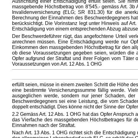
Ausrichtung einer Entschädigung erfüllt seien. Sie ni
massgebende Höchstbetrag von 8'545.- gemäss Art. 3b Ab
Invalidenversicherung (ELG; SR 831.30) für die aner
Berechnung der Einnahmen des Beschwerdegegners hat die 
berücksichtigt. Die Vorinstanz legt unter Hinweis auf A
Entschädigung von einem entsprechenden Abzug abzuse
Der Beschwerdeführer rügt, das angefochtene Urteil ver
anrechnen müssen. Eine Entschädigung werde nur Opfer
Einkommen den massgebenden Höchstbetrag für den allge
ob diese Voraussetzungen gegeben seien, würden die 
Opfer aufgrund der Straftat und ihrer Folgen vom Täter od
Voraussetzungen von Art. 12 Abs. 1 OHG
erfüllt seien, müsse in einem zweiten Schritt die Höhe d
eine bestimmte Versicherungssumme fällig werde. Viel
ausgeglichen werde, sondern nur jener Schaden, der 
Beschwerdegegners sei eine Leistung, die vom Schaden 
doppelt entschädigt. Dies könne nicht der Sinne der Opferh
2.2 Gemäss Art. 12 Abs. 1 OHG hat das Opfer Anspruch a
das Vierfache des massgebenden Höchstbetrages für den
Einnahmen nach der Straftat.
Nach Art. 13 Abs. 1 OHG richtet sich die Entschädigu