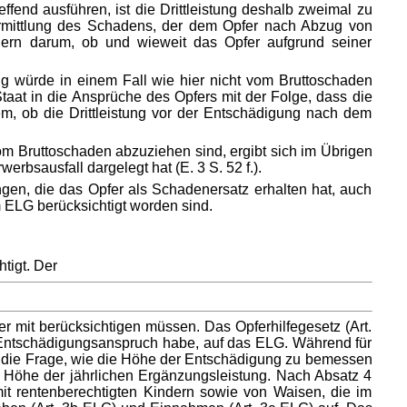
end ausführen, ist die Drittleistung deshalb zweimal zu
Ermittlung des Schadens, der dem Opfer nach Abzug von
ndern darum, ob und wieweit das Opfer aufgrund seiner
ng würde in einem Fall wie hier nicht vom Bruttoschaden
taat in die Ansprüche des Opfers mit der Folge, dass die
em, ob die Drittleistung vor der Entschädigung nach dem
m Bruttoschaden abzuziehen sind, ergibt sich im Übrigen
rbsausfall dargelegt hat (E. 3 S. 52 f.).
gen, die das Opfer als Schadenersatz erhalten hat, auch
ELG berücksichtigt worden sind.
tigt. Der
er mit berücksichtigen müssen. Das Opferhilfegesetz (Art.
n Entschädigungsanspruch habe, auf das ELG. Während für
für die Frage, wie die Höhe der Entschädigung zu bemessen
 Höhe der jährlichen Ergänzungsleistung. Nach Absatz 4
 rentenberechtigten Kindern sowie von Waisen, die im