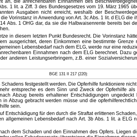
mmt an, die anrechenbaren Einnahmen des Beschwerdegegners 
s. 1 lit. a Ziff. 3 des Bundesgesetzes vom 19. März 1965 übe
kannten Ausgaben nicht erreicht, weshalb der Beschwerdeg
Vorinstanz in Anwendung von Art. 3c Abs. 1 lit. d ELG die ih
rt. 14 Abs. 1 OHG dar, da sie die Halbwaisenrente bereits bei 
hen.
letze in diesem letzten Punkt Bundesrecht. Die Vorinstanz h
n ausgerichtet, deren Einkommen eine bestimmte Grenze ni
meinen Lebensbedarf nach dem ELG, werde nur eine reduzierte
anrechenbaren Einnahmen nach dem ELG berechnet. Dazu gehö
er anderen Leistungserbringern, z.B. einer Sozialversicherung,
BGE 131 II 217 (220):
es Schadens festgestellt werden. Die Opferhilfe funktioniere ni
mehr entspreche es dem Sinn und Zweck der Opferhilfe als
nach Abzug bereits erhaltener Entschädigungen ungedeckt 
in Abzug gebracht werden müsse und die opferhilferechtlich
ilfe sein.
uf Entschädigung für den durch die Straftat erlittenen Schad
 allgemeinen Lebensbedarf nach Art. 3b Abs. 1 lit. a ELG ni
ng nach dem Schaden und den Einnahmen des Opfers. Liegen 