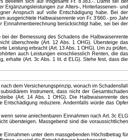
beliefen sich auf insgesamt Fr. 8'383.-. Damit sei der
r Ergänzungsleistungen zur Alters-, Hinterlassenen- und
egner Anspruch auf volle Entschädigung habe. Bei der
m ausgerichtete Halbwaisenrente von Fr. 3'660.- pro Jahr
der Einnahmenberechnung berücksichtigt habe, sei bei der
ätte bei der Bemessung des Schadens die Halbwaisenrente
cht überschreite (Art. 12 Abs. 1 OHG). Übersteige das
 Leistung erbracht (Art. 13 Abs. 1 OHG). Um zu prüfen,
rten auch Leistungen einschliesslich Renten, die das
 erhalte (Art. 3c Abs. 1 lit. d ELG). Stehe fest, dass die
cht nach dem Versicherungsprinzip, wonach im Schadensfall
 subsidiärem Instrument, dass nicht der Gesamtschaden
bleibe (Art. 14 Abs. 1 OHG). Die Halbwaisenrente des
e Entschädigung reduziere. Andernfalls würde das Opfer
en, wenn seine anrechenbaren Einnahmen nach Art. 3c ELG
cht übersteigen. Massgebend sind die voraussichtlichen
die Einnahmen unter dem massgebenden Höchstbetrag für