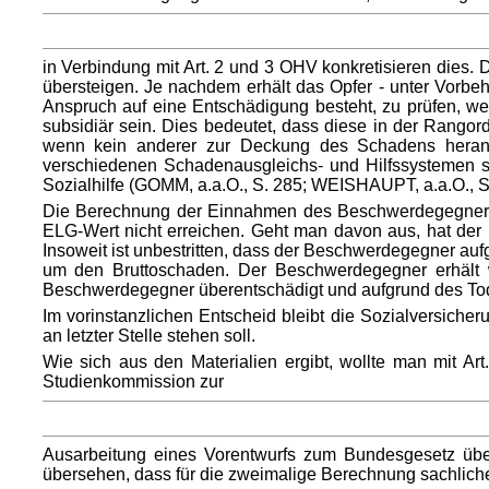
in Verbindung mit Art. 2 und 3 OHV konkretisieren die
übersteigen. Je nachdem erhält das Opfer - unter Vorbeh
Anspruch auf eine Entschädigung besteht, zu prüfen, wel
subsidiär sein. Dies bedeutet, dass diese in der Rangord
wenn kein anderer zur Deckung des Schadens herange
verschiedenen Schadenausgleichs- und Hilfssystemen st
Sozialhilfe (GOMM, a.a.O., S. 285; WEISHAUPT, a.a.O., S.
Die Berechnung der Einnahmen des Beschwerdegegners na
ELG-Wert nicht erreichen. Geht man davon aus, hat der 
Insoweit ist unbestritten, dass der Beschwerdegegner au
um den Bruttoschaden. Der Beschwerdegegner erhält 
Beschwerdegegner überentschädigt und aufgrund des Tode
Im vorinstanzlichen Entscheid bleibt die Sozialversiche
an letzter Stelle stehen soll.
Wie sich aus den Materialien ergibt, wollte man mit Ar
Studienkommission zur
Ausarbeitung eines Vorentwurfs zum Bundesgesetz übe
übersehen, dass für die zweimalige Berechnung sachliche