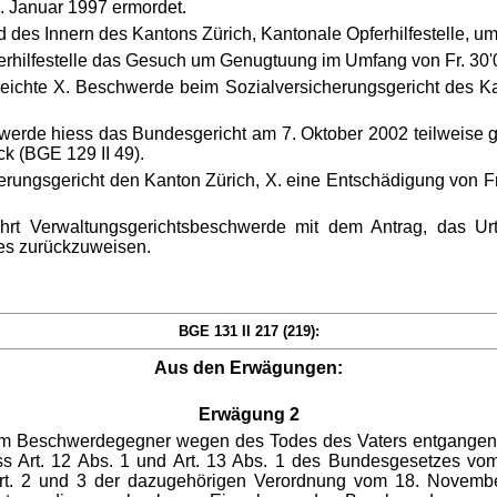
. Januar 1997 ermordet.
nd des Innern des Kantons Zürich, Kantonale Opferhilfestelle,
ferhilfestelle das Gesuch um Genugtuung im Umfang von Fr. 30'
hte X. Beschwerde beim Sozialversicherungsgericht des Kan
rde hiess das Bundesgericht am 7. Oktober 2002 teilweise gut
k (BGE 129 II 49).
icherungsgericht den Kanton Zürich, X. eine Entschädigung von F
hrt Verwaltungsgerichtsbeschwerde mit dem Antrag, das Urt
es zurückzuweisen.
BGE 131 II 217 (219):
Aus den Erwägungen:
Erwägung 2
em Beschwerdegegner wegen des Todes des Vaters entgangenen 
s Art. 12 Abs. 1 und Art. 13 Abs. 1 des Bundesgesetzes vom 
Art. 2 und 3 der dazugehörigen Verordnung vom 18. Novembe