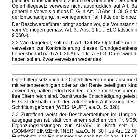
gleichen Haushalt leben, zusammenzurechnen. Die beid
Opferhilfegesetz verweise nicht ausdrücklich auf Art.
generelle Verweis auf das ELG in Art. 13 Abs. 1 OHG er
der Entschädigung. Im vorliegenden Fall hätte der Einbezu
Der Beschwerdeführer bringt sodann vor, die Vorinstanz 
vom Vermögen gemäss Art. 3c Abs. 1 lit. c ELG tatsächli
9'060.-).
3.2 Wie dargelegt, soll nach Art. 124 BV Opferhilfe nur
verweisen zur Konkretisierung dieses Grundgedanke
Lebensbedarf nach Art. 3b Abs. 1 lit. a ELG. Damit wird de
haben sollen. Zwar verweisen weder das
Opferhilfegesetz noch die Opferhilfeverordnung ausdrü
mit rentenberechtigten oder an der Rente beteiligten 
anwenden, hätten jedoch Kinder - da sie meistens über 
ihre Eltern reich sind. Damit würde Entschädigung geleist
ELG ist deshalb nach der zutreffenden Auffassung des 
Schrifttum gefordert (WEISHAUPT, a.a.O., S. 328).
3.3 Zutreffend weist der Beschwerdeführer im Übrigen
ausgegangen ist, statt von einem solchen von Fr. 9'06
Ergänzungsleistungen zur AHV/IV, in Kraft seit 1
(GOMM/STEIN/ZEHNTNER, a.a.O., N. 30 f. zu Art. 12 OH
Fünfzehntel des Reinvermögens nach Art. 3c Abs. 1 lit. c 