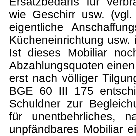
Ersatzbedarfs für verb
wie Geschirr usw. (vgl
eigentliche Anschaffun
Kücheneinrichtung usw. is
Ist dieses Mobiliar noc
Abzahlungsquoten einen 
erst nach völliger Tilgu
BGE 60 III 175 entsch
Schuldner zur Begleic
für unentbehrliches, 
unpfändbares Mobiliar e