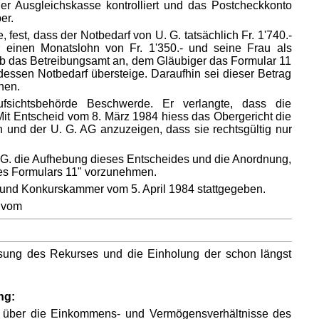
der Ausgleichskasse kontrolliert und das Postcheckkonto
er.
fest, dass der Notbedarf von U. G. tatsächlich Fr. 1'740.-
 einen Monatslohn von Fr. 1'350.- und seine Frau als
alb das Betreibungsamt an, dem Gläubiger das Formular 11
essen Notbedarf übersteige. Daraufhin sei dieser Betrag
hen.
sichtsbehörde Beschwerde. Er verlangte, dass die
it Entscheid vom 8. März 1984 hiess das Obergericht die
und der U. G. AG anzuzeigen, dass sie rechtsgültig nur
 G. die Aufhebung dieses Entscheides und die Anordnung,
es Formulars 11" vorzunehmen.
und Konkurskammer vom 5. April 1984 stattgegeben.
 vom
isung des Rekurses und die Einholung der schon längst
ng:
e, über die Einkommens- und Vermögensverhältnisse des