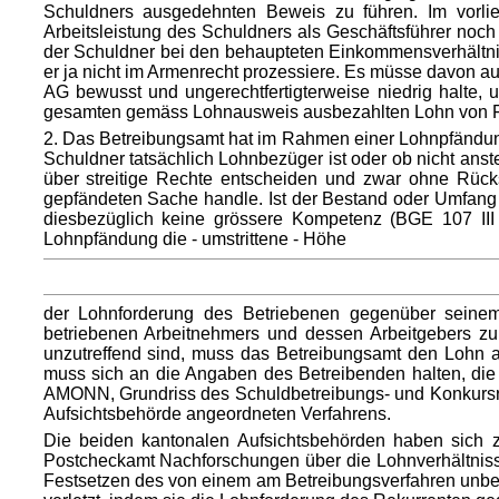
Schuldners ausgedehnten Beweis zu führen. Im vorli
Arbeitsleistung des Schuldners als Geschäftsführer noc
der Schuldner bei den behaupteten Einkommensverhältnis
er ja nicht im Armenrecht prozessiere. Es müsse davon 
AG bewusst und ungerechtfertigterweise niedrig halte,
gesamten gemäss Lohnausweis ausbezahlten Lohn von Fr. 1
2. Das Betreibungsamt hat im Rahmen einer Lohnpfändung
Schuldner tatsächlich Lohnbezüger ist oder ob nicht ans
über streitige Rechte entscheiden und zwar ohne Rück
gepfändeten Sache handle. Ist der Bestand oder Umfang 
diesbezüglich keine grössere Kompetenz (BGE 107 III 
Lohnpfändung die - umstrittene - Höhe
der Lohnforderung des Betriebenen gegenüber seine
betriebenen Arbeitnehmers und dessen Arbeitgebers zu
unzutreffend sind, muss das Betreibungsamt den Lohn al
muss sich an die Angaben des Betreibenden halten, die 
AMONN, Grundriss des Schuldbetreibungs- und Konkursrech
Aufsichtsbehörde angeordneten Verfahrens.
Die beiden kantonalen Aufsichtsbehörden haben sich z
Postcheckamt Nachforschungen über die Lohnverhältnisse 
Festsetzen des von einem am Betreibungsverfahren unbete