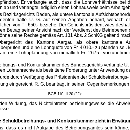
 pfändbar. Er verlangte auch, dass die Lohnverhältnisse bei 
 ab und verlangte lediglich einen Lohnausweis beim Arbeitgeb
s Bezirksgerichts Baden, als untere kantonale Aufsichtsbehörde, 
denten hatte U. G. auf seinen Angaben beharrt, wonach er
olchen von Fr. 650.- beziehe. Der Gerichtspräsident wies desh
n Betrag seiner Ansicht nach der Verdienst des Betriebenen d
 könne seine Rechte gemäss Art. 131 Abs. 2 SchKG geltend mac
rgericht des Kantons Aargau als obere kantonale Auf
erprüfen und eine Lohnquote von Fr. 4'010.- zu pfänden sei. M
an, eine Lohnpfändung von monatlich Fr. 1'675.- vorzunehmen 
etreibungs- und Konkurskammer des Bundesgerichts verlangte U.
ten Lohnanrechte als bestrittene Forderung unter Anwendung d
de durch Verfügung des Präsidenten der Schuldbetreibungs- 
ung eingereicht. R. G. beantragt in seinen Gegenbemerkungen
BGE 110 III 20 (22):
enden Wirkung, das Nichteintreten beziehungsweise die Abwe
isse.
e Schuldbetreibungs- und Konkurskammer zieht in Erwägu
us, dass es nicht Aufgabe des Betreibungsamtes sein könn