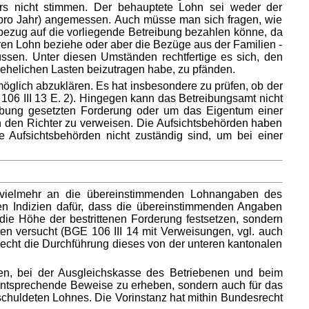
rs nicht stimmen. Der behauptete Lohn sei weder der
z pro Jahr) angemessen. Auch müsse man sich fragen, wie
bezug auf die vorliegende Betreibung bezahlen könne, da
en Lohn beziehe oder aber die Bezüge aus der Familien -
ssen. Unter diesen Umständen rechtfertige es sich, den
 ehelichen Lasten beizutragen habe, zu pfänden.
glich abzuklären. Es hat insbesondere zu prüfen, ob der
106 III 13 E. 2). Hingegen kann das Betreibungsamt nicht
eibung gesetzten Forderung oder um das Eigentum einer
n den Richter zu verweisen. Die Aufsichtsbehörden haben
 Aufsichtsbehörden nicht zuständig sind, um bei einer
 vielmehr an die übereinstimmenden Lohnangaben des
en Indizien dafür, dass die übereinstimmenden Angaben
die Höhe der bestrittenen Forderung festsetzen, sondern
en versucht (BGE 106 III 14 mit Verweisungen, vgl. auch
Recht die Durchführung dieses von der unteren kantonalen
sen, bei der Ausgleichskasse des Betriebenen und beim
, entsprechende Beweise zu erheben, sondern auch für das
schuldeten Lohnes. Die Vorinstanz hat mithin Bundesrecht