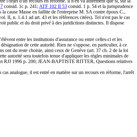
re l'objet d'un recours en réforme. Il n'en va autrement que si, sur la
37
consid. 1c p. 241;
ATF 102 II 53
consid. 1 p. 54 et la jurisprudence
s la cause Masse en faillite de l'entreprise M. SA contre époux C.,
I, n. 1.4.1 ad art. 43 et les références citées). Tel n'est pas le cas
t public et du droit privé à des juridictions distinctes. Il dispose
lèvent entre les institutions d'assurance ou entre celles-ci et les
désignation de cette autorité. Rien ne s'oppose, en particulier, à ce
 ont du reste choisie, ainsi ceux de Genève (art. 37 ch. 2 de la loi
te autorité sera toutefois tenue d'appliquer les règles minimales de
, in RJJ 1996 p. 200; JEAN-BAPTISTE RITTER, Questions relatives
cas analogue, il est entré en matière sur un recours en réforme, l'arrêt