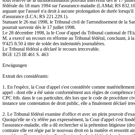
sous réserve de la surindemnisation pouvant intervenir dès le 17 juillet
fédérale du 18 mars 1994 sur l'assurance-maladie (LAMal; RS 832.10),
arguant que l'assuré n'a droit à aucune prolongation de durée lorsqu'il s
d'assurance (LCA; RS 221.229.1).
Statuant le 26 mai 1998, le Tribunal civil de l'arrondissement de la S
pourrait survenir dès le 17 juillet 1998.
Le 28 décembre 1998, la Ie Cour d'appel du Tribunal cantonal de l'Eta
M. a exercé un recours en réforme au Tribunal fédéral, concluant, à la
9'425 fr.50 à titre de solde des indemnités journalières.
Le Tribunal fédéral a déclaré le recours irrecevable.
BGE 125 III 461 S. 463
Erwägungen
Extrait des considérants:
1.
En l'espèce, la Cour d'appel s'est considérée comme matériellement i
appel - dont elle a été saisie conformément aux règles de compétence fonc
CPC
frib. dans le cas particulier, dès lors que le code de procédure ci
instance une contestation de droit public, elle a finalement déclaré ir
2.
Le Tribunal fédéral examine d'office et avec un plein pouvoir d'exam
Quoiqu'elle ne s'y réfère pas expressément, la Cour d'appel s'est fondé
l'assurance-maladie, elle a dû rechercher si la prétention litigieuse (dr
contraire elle est régie par le nouveau droit en la matière et ressortit a