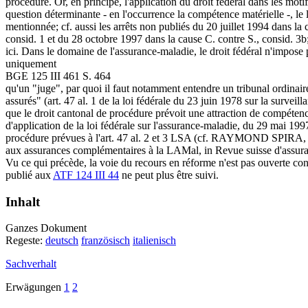
procédure. Or, en principe, l'application du droit fédéral dans les moti
question déterminante - en l'occurrence la compétence matérielle -, le l
mentionnée; cf. aussi les arrêts non publiés du 20 juillet 1994 dans la
consid. 1 et du 28 octobre 1997 dans la cause C. contre S., consid. 3b; 
ici. Dans le domaine de l'assurance-maladie, le droit fédéral n'impose p
uniquement
BGE 125 III 461 S. 464
qu'un "juge", par quoi il faut notamment entendre un tribunal ordinaire (
assurés" (art. 47 al. 1 de la loi fédérale du 23 juin 1978 sur la survei
que le droit cantonal de procédure prévoit une attraction de compétence
d'application de la loi fédérale sur l'assurance-maladie, du 29 mai 19
procédure prévues à l'
art. 47 al. 2 et 3 LSA
(cf. RAYMOND SPIRA, Le c
aux assurances complémentaires à la LAMal, in Revue suisse d'assuran
Vu ce qui précède, la voie du recours en réforme n'est pas ouverte cont
publié aux
ATF 124 III 44
ne peut plus être suivi.
Inhalt
Ganzes Dokument
Regeste:
deutsch
französisch
italienisch
Sachverhalt
Erwägungen
1
2