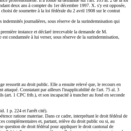
ce professionnelle. Il a fondé sa demande sur l'art. 103 al. 2 de la loi
pendant deux ans à compter du 1er décembre 1997. X. s'y est opposée,
 choisi de soumettre à la loi fédérale du 2 avril 1908 sur le contrat
s indemnités journalières, sous réserve de la surindemnisation qui
e première instance et déclaré irrecevable la demande de M.
e est condamnée à lui verser, sous réserve de la surindemnisation,
 ressortit au droit public. Elle a ensuite relevé que, le recours en
 attaqué. Constatant par ailleurs l'inapplicabilité de l'
art. 75 al. 3
ls (
art. 1 CPC
frib.), et son incapacité à trancher au fond en seconde
d. 1 p. 224 et l'arrêt cité).
étence ratione materiae. Dans ce cadre, interprétant le droit fédéral de
nces complémentaires et, partant, relève du droit public ou si, au
 une question de droit fédéral pour appliquer le droit cantonal de