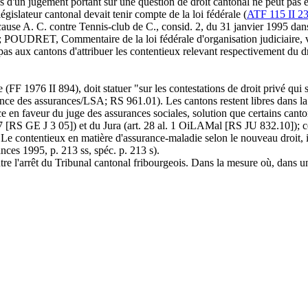
fs d'un jugement portant sur une question de droit cantonal ne peut pas êt
égislateur cantonal devait tenir compte de la loi fédérale (
ATF 115 II 2
 cause A. C. contre Tennis-club de C., consid. 2, du 31 janvier 1995 dan
POUDRET, Commentaire de la loi fédérale d'organisation judiciaire, vol. I
as aux cantons d'attribuer les contentieux relevant respectivement du droi
FF 1976 II 894), doit statuer "sur les contestations de droit privé qui s'é
llance des assurances/LSA; RS 961.01). Les cantons restent libres dans la 
 en faveur du juge des assurances sociales, solution que certains cantons
97 [RS GE J 3 05]) et du Jura (art. 28 al. 1 OiLAMal [RS JU 832.10]); cet
ontentieux en matière d'assurance-maladie selon le nouveau droit
ces 1995, p. 213 ss, spéc. p. 213 s).
re l'arrêt du Tribunal cantonal fribourgeois. Dans la mesure où, dans un 