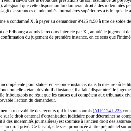
 1998, à savoir dès le début des prestations de son assurance de prévoyan
 alléguant que cette disposition lui donnerait droit à des indemnités 
'agit d'assurances d'indemnités journalières supérieures à 6 fr., qu'elle a
arine a condamné X. à payer au demandeur 9'425 fr.50 à titre de solde de
t de Fribourg a admis le recours interjeté par X., annulé le jugement d
 confirmation du jugement de première instance, en ce sens que l'intimé
ncompétente pour statuer en seconde instance, dans la mesure où le litige
tionnelle - étant dévolutif d'instance, il a fait "disparaître" le jugement
vile fribourgeois ne régit que les causes qui compètent aux tribunaux civi
recevable l'action du demandeur.
en la recevabilité des recours qui lui sont soumis (
ATF 124 I 223
consi
e sur le droit cantonal d'organisation judiciaire pour déterminer sa comp
oit à des indemnités journalières) est soumise à l'ancien droit des assura
insi au droit privé. Ce faisant, elle s'est prononcée à titre préjudiciel sur