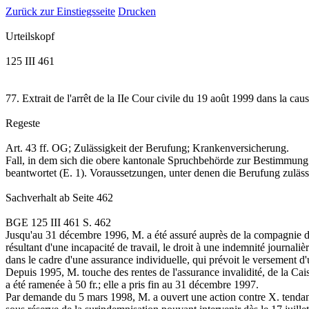
Zurück zur Einstiegsseite
Drucken
Urteilskopf
125 III 461
77. Extrait de l'arrêt de la IIe Cour civile du 19 août 1999 dans la c
Regeste
Art. 43 ff. OG
; Zulässigkeit der Berufung; Krankenversicherung.
Fall, in dem sich die obere kantonale Spruchbehörde zur Bestimmung 
beantwortet (E. 1). Voraussetzungen, unter denen die Berufung zulässig
Sachverhalt
ab Seite 462
BGE 125 III 461 S. 462
Jusqu'au 31 décembre 1996, M. a été assuré auprès de la compagnie d'a
résultant d'une incapacité de travail, le droit à une indemnité journali
dans le cadre d'une assurance individuelle, qui prévoit le versement d'
Depuis 1995, M. touche des rentes de l'assurance invalidité, de la Cais
a été ramenée à 50 fr.; elle a pris fin au 31 décembre 1997.
Par demande du 5 mars 1998, M. a ouvert une action contre X. tendant 