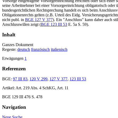
Vorsorge eingetragene Vorsorgeeinrichtung errichten oder sich einer 
seine Arbeitnehmer bei einer Vorsorgeeinrichtung obligatorisch oder üb
bundesgerichtlichen Rechtsprechung handelt es sich beim Anschlussve
Obligationenrechts gelten (z.B. Urteil des Eidg. Versicherungsgerich
nicht publ. in
BGE 127 V 377
). Ein "Anschluss" kann daher auch stil
Anschlusswillen zeigt (
BGE 123 III 53
E. 5a S. 59).
Inhalt
Ganzes Dokument
Regeste:
deutsch
französisch
italienisch
Erwägungen
1
Referenzen
BGE:
97 III 83
,
120 V 299
,
127 V 377
,
123 III 53
Artikel: Art. 219 Abs. 4 SchKG, Art. 11
BGE 129 III 476 S. 478
Navigation
Neue Suche