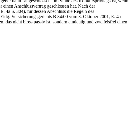
eitgeber dann "angeschlossen" im Sinne des Konkursprivilegs ist, wenn
r er einen Anschlussvertrag geschlossen hat. Nach der
E. 4a S. 304), für dessen Abschluss die Regeln des
es Eidg. Versicherungsgerichts B 84/00 vom 3. Oktober 2001, E. 4a
, das nicht bloss passiv ist, sondern eindeutig und zweifelsfrei einen