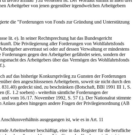
 lavoro affiliati") zu verstehen ist. Der Wortlaut stimmt in allen drei
senen Arbeitgeber von jenen gegenüber irgendwelchen Arbeitgebern
gierte die "Forderungen von Fonds zur Gründung und Unterstützung
se lit. e). In seiner Rechtsprechung hat das Bundesgericht
rkunft. Die Privilegierung aller Forderungen von Wohlfahrtsfonds
rbeitgeber anvertraut sei oder auf dessen Verwaltung er mindestens
ie Forderungen gegen den Arbeitgeber gefährdet seien, sondern der
ügungsmacht des Arbeitgebers über das Vermögen des Wohlfahrtsfonds
f.).
ich auf das bisherige Konkursprivileg zu Gunsten der Forderungen
enüber den angeschlossenen Arbeitgebern, soweit sie nicht durch den
831.40) gedeckt sind, zu beschränken (Botschaft, BBl 1991 III 1, S.
n (E. 1.2 soeben) - weiterhin sämtliche Forderungen der
., und vom 16./17. November 1992, S. 57 f.). Der Nationalrat stimmte
en Anlass gaben hingegen andere Fragen der Privilegienordnung (AB
Anschlussverhältnis ausgegangen ist, wie es in
Art. 11
nde Arbeitnehmer beschäftigt, eine in das Register für die berufliche