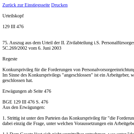
Zurück zur Einstiegsseite
Drucken
Urteilskopf
129 III 476
75. Auszug aus dem Urteil der II. Zivilabteilung i.S. Personalfürso
5C.269/2002 vom 6. Juni 2003
Regeste
Konkursprivileg für die Forderungen von Personalvorsorgeeinrichtun
Im Sinne des Konkursprivilegs "angeschlossen" ist ein Arbeitgeber, we
geschlossen hat.
Erwägungen
ab Seite 476
BGE 129 III 476 S. 476
Aus den Erwägungen:
1.
Strittig ist unter den Parteien das Konkursprivileg für "die Ford
dabei einzig die Frage, unter welchen Voraussetzungen ein Arbeitgebe