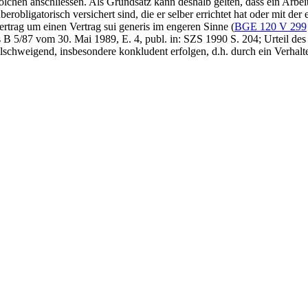
solchen anschliessen. Als Grundsatz kann deshalb gelten, dass ein Arb
erobligatorisch versichert sind, die er selber errichtet hat oder mit de
rtrag um einen Vertrag sui generis im engeren Sinne (
BGE 120 V 299
ts B 5/87 vom 30. Mai 1989, E. 4, publ. in: SZS 1990 S. 204; Urteil d
lschweigend, insbesondere konkludent erfolgen, d.h. durch ein Verhalten