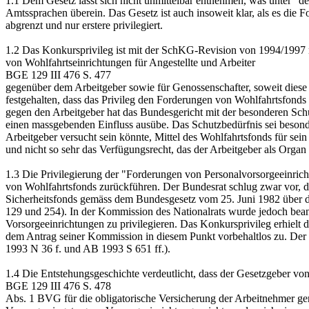
1.1
Dem Gesetz lässt sich nicht unmittelbar entnehmen, was unter "den 
Amtssprachen überein. Das Gesetz ist auch insoweit klar, als es di
abgrenzt und nur erstere privilegiert.
1.2
Das Konkursprivileg ist mit der SchKG-Revision von 1994/1997 n
von Wohlfahrtseinrichtungen für Angestellte und Arbeiter
BGE 129 III 476 S. 477
gegenüber dem Arbeitgeber sowie für Genossenschafter, soweit diese F
festgehalten, dass das Privileg den Forderungen von Wohlfahrtsfonds
gegen den Arbeitgeber hat das Bundesgericht mit der besonderen Schu
einen massgebenden Einfluss ausübe. Das Schutzbedürfnis sei besonder
Arbeitgeber versucht sein könnte, Mittel des Wohlfahrtsfonds für s
und nicht so sehr das Verfügungsrecht, das der Arbeitgeber als Organ
1.3
Die Privilegierung der "Forderungen von Personalvorsorgeeinrich
von Wohlfahrtsfonds zurückführen. Der Bundesrat schlug zwar vor, da
Sicherheitsfonds gemäss dem Bundesgesetz vom 25. Juni 1982 über die
129 und 254). In der Kommission des Nationalrats wurde jedoch beant
Vorsorgeeinrichtungen zu privilegieren. Das Konkursprivileg erhielt 
dem Antrag seiner Kommission in diesem Punkt vorbehaltlos zu. Der 
1993 N 36 f. und AB 1993 S 651 ff.).
1.4
Die Entstehungsgeschichte verdeutlicht, dass der Gesetzgeber vo
BGE 129 III 476 S. 478
Abs. 1 BVG
für die obligatorische Versicherung der Arbeitnehmer ger