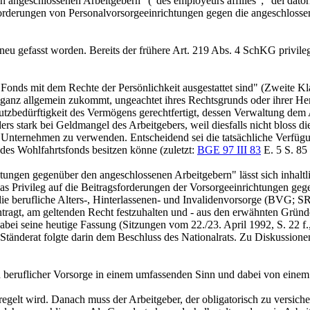
angeschlossenen Arbeitgebern" ("des employeurs affiliés"; "dei datori di
e Forderungen von Personalvorsorgeeinrichtungen gegen die angeschlos
eu gefasst worden. Bereits der frühere
Art. 219 Abs. 4 SchKG
privile
onds mit dem Rechte der Persönlichkeit ausgestattet sind" (Zweite Klas
 ganz allgemein zukommt, ungeachtet ihres Rechtsgrunds oder ihrer He
tzbedürftigkeit des Vermögens gerechtfertigt, dessen Verwaltung dem A
s stark bei Geldmangel des Arbeitgebers, weil diesfalls nicht bloss d
ein Unternehmen zu verwenden. Entscheidend sei die tatsächliche Verf
 des Wohlfahrtsfonds besitzen könne (zuletzt:
BGE 97 III 83
E. 5 S. 85 
tungen gegenüber den angeschlossenen Arbeitgebern" lässt sich inhaltl
s Privileg auf die Beitragsforderungen der Vorsorgeeinrichtungen geg
 berufliche Alters-, Hinterlassenen- und Invalidenvorsorge (BVG; SR 
ragt, am geltenden Recht festzuhalten und - aus den erwähnten Gründe
dabei seine heutige Fassung (Sitzungen vom 22./23. April 1992, S. 22 f
Ständerat folgte darin dem Beschluss des Nationalrats. Zu Diskussion
n beruflicher Vorsorge in einem umfassenden Sinn und dabei von einem 
egelt wird. Danach muss der Arbeitgeber, der obligatorisch zu versicher