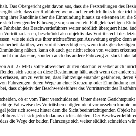
halt. Das Obergericht geht davon aus, dass die Feststellungen des Bezir
 ergibt sich, dass der Radfahrer, wenn auch erheblich links in der tric
rung ihrer Randlinie über die Einmündung hinaus zu erkennen ist, die S
e sich bewegender Fahrzeuge vor, sondern ein Fall gleichzeitigen Eint
e Fahrbahn des Beschwerdeführers weiter nördlich überquert hätte, änd
tritt zu lassen, beschränkt also objektiv das Vortrittsrecht des letz
assen, wie sie sich aus ihrer trichterförmigen Ausweitung ergibt; denn 
sicherheit darüber, wer vortrittsberechtigt sei, wenn trotz gleichzeitig
r Einmündung nähert, kann oft auch gar nicht schon von weitem erkenne
nicht nur das eine, sondern auch das andere Fahrzeug zu stark links fä
von Art. 27 MFG sollte abweichen dürfen obschon er selber auch unric
fenden sich streng an diese Bestimmung hält, auch wenn der andere zu 
erlassen, um zu verhüten, dass Fahrzeuge einander gefährden, deren W
alten von Fahrzeugen, deren Wege an einer Kreuzung oder Einmündung no
i, dass objektiv der Beschwerdeführer das Vortrittsrecht des Radfahre
cheiden, ob er vom Täter verschuldet sei. Unter diesem Gesichtspunkt i
richtige Fahrweise des Vortrittsberechtigten nicht voraussehen konnte u
 jeder sich soweit hinter dem die Sicht beeinträchtigenden Objekt he
deführers lässt sich jedoch daraus nichts ableiten. Der Beschwerdefüh
dass die Wege der beiden Fahrzeuge sich weiter südlich schneiden würde