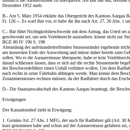
hindurch die Aarauerstrasse zu überqueren. Als Bär das sah, bremste e
Dezember 1952 starb.
B.-
Am 5. März 1954 erklärte das Obergericht des Kantons Aargau Bär 
Fr. 120.--. Es warf ihm vor, er habe die ihn nach Art. 27, 26 Abs. 1 u
C.-
Bär führt Nichtigkeitsbeschwerde mit dem Antrag, das Urteil sei 
geschwenkt sei, um sein Vortrittsrecht auszuüben, könne nicht zur S
BGE 80 IV 196 S. 198
Abrundung der aufeinandertreffenden Strassenränder ergebende trichte
am äussersten Ende der Ausweitung und müsse daher bereits zum Gebiet
sollen. Wo er die Aarauerstrasse überquerte, habe er kein Vortrittsrec
darauf schliessen lassen, dass er sich auf die rechte Strassenseite
der Beschwerdeführer einen Unfall verhüten wollen. Um dem Radfahrer
nach rechts in seine Fahrbahn abbiegen werde. Man könne dem Beschw
Zusammenstosses rechnen müssen, da der Radfahrer durch das Ersche
D.-
Die Staatsanwaltschaft des Kantons Aargau beantragt, die Besch
Erwägungen
Der Kassationshof zieht in Erwägung:
1.
Gemäss Art. 27 Abs. 1 MFG, der auch für Radfahrer gilt (Art. 30 MF
kurz genommen habe und schon auf der Aarauerstrasse gefahren sei, 