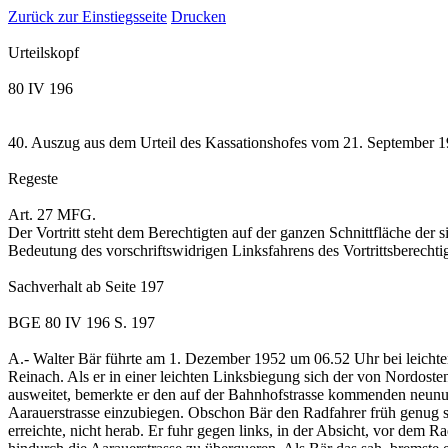
Zurück zur Einstiegsseite
Drucken
Urteilskopf
80 IV 196
40. Auszug aus dem Urteil des Kassationshofes vom 21. September 19
Regeste
Art. 27 MFG.
Der Vortritt steht dem Berechtigten auf der ganzen Schnittfläche der 
Bedeutung des vorschriftswidrigen Linksfahrens des Vortrittsberechtig
Sachverhalt
ab Seite 197
BGE 80 IV 196 S. 197
A.-
Walter Bär führte am 1. Dezember 1952 um 06.52 Uhr bei leicht
Reinach. Als er in einer leichten Linksbiegung sich der von Nordost
ausweitet, bemerkte er den auf der Bahnhofstrasse kommenden neunund
Aarauerstrasse einzubiegen. Obschon Bär den Radfahrer früh genug sa
erreichte, nicht herab. Er fuhr gegen links, in der Absicht, vor de