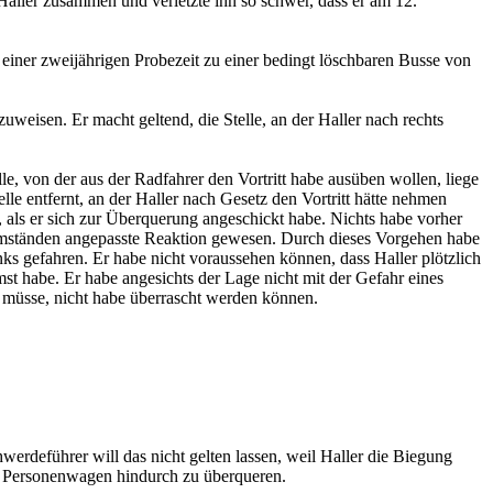
t Haller zusammen und verletzte ihn so schwer, dass er am 12.
einer zweijährigen Probezeit zu einer bedingt löschbaren Busse von
weisen. Er macht geltend, die Stelle, an der Haller nach rechts
e, von der aus der Radfahrer den Vortritt habe ausüben wollen, liege
e entfernt, an der Haller nach Gesetz den Vortritt hätte nehmen
bt, als er sich zur Überquerung angeschickt habe. Nichts habe vorher
n Umständen angepasste Reaktion gewesen. Durch dieses Vorgehen habe
s gefahren. Er habe nicht voraussehen können, dass Haller plötzlich
 habe. Er habe angesichts der Lage nicht mit der Gefahr eines
müsse, nicht habe überrascht werden können.
werdeführer will das nicht gelten lassen, weil Haller die Biegung
em Personenwagen hindurch zu überqueren.