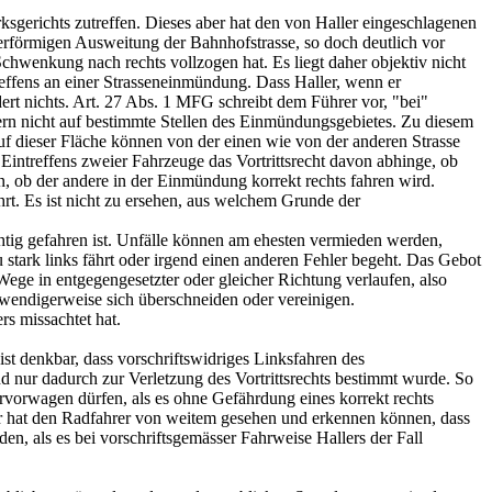
ksgerichts zutreffen. Dieses aber hat den von Haller eingeschlagenen
hterförmigen Ausweitung der Bahnhofstrasse, so doch deutlich vor
chwenkung nach rechts vollzogen hat. Es liegt daher objektiv nicht
reffens an einer Strasseneinmündung. Dass Haller, wenn er
ert nichts. Art. 27 Abs. 1 MFG schreibt dem Führer vor, "bei"
tern nicht auf bestimmte Stellen des Einmündungsgebietes. Zu diesem
auf dieser Fläche können von der einen wie von der anderen Strasse
en Eintreffens zweier Fahrzeuge das Vortrittsrecht davon abhinge, ob
n, ob der andere in der Einmündung korrekt rechts fahren wird.
hrt. Es ist nicht zu ersehen, aus welchem Grunde der
htig gefahren ist. Unfälle können am ehesten vermieden werden,
stark links fährt oder irgend einen anderen Fehler begeht. Das Gebot
ege in entgegengesetzter oder gleicher Richtung verlaufen, also
twendigerweise sich überschneiden oder vereinigen.
rs missachtet hat.
st denkbar, dass vorschriftswidriges Linksfahren des
nd nur dadurch zur Verletzung des Vortrittsrechts bestimmt wurde. So
rvorwagen dürfen, als es ohne Gefährdung eines korrekt rechts
rer hat den Radfahrer von weitem gesehen und erkennen können, dass
n, als es bei vorschriftsgemässer Fahrweise Hallers der Fall