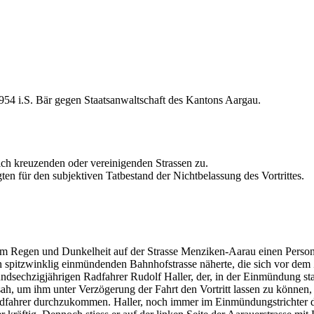
54 i.S. Bär gegen Staatsanwaltschaft des Kantons Aargau.
sich kreuzenden oder vereinigenden Strassen zu.
ten für den subjektiven Tatbestand der Nichtbelassung des Vortrittes.
em Regen und Dunkelheit auf der Strasse Menziken-Aarau einen Pers
en spitzwinklig einmündenden Bahnhofstrasse näherte, die sich vor de
sechzigjährigen Radfahrer Rudolf Haller, der, in der Einmündung star
h, um ihm unter Verzögerung der Fahrt den Vortritt lassen zu können,
m Radfahrer durchzukommen. Haller, noch immer im Einmündungstrichter