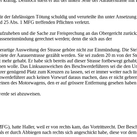
r kräftig. Dennoch stiess er auf der linken Seite der Aarauerstrasse mi
der fahrlässigen Tötung schuldig und verurteilte ihn unter Ansetzung 
nd 25 Abs. 1 MFG treffenden Pflichten verletzt.
aufzuheben und die Sache zur Freisprechung an das Obergericht zurückzu
trasseneinmündung gerechnet werden; denn die sich aus der
rartige Ausweitung der Strasse gehöre nicht zur Einmündung. Die Stell
e der Aarauerstrasse gezählt werden. Sie sei zudem 20 m von der Stell
ht mehr gehabt. Er habe sich bereits auf dieser Strasse fortbewegt geha
 begeben wolle. Das Linksausweichen des Beschwerdeführers sei die de
 genügend Platz zum Kreuzen zu lassen, sei er immer weiter nach link
erdeführer auch keinen Vorwurf daraus machen, dass er nicht gebremst
inen des Motorwagens, den er auf grössere Entfernung gesehen haben 
werde sei abzuweisen.
G), hatte Haller, weil er von rechts kam, das Vortrittsrecht. Der Besch
als er durch Abbiegen nach rechts sich angeschickt habe, diese vor d