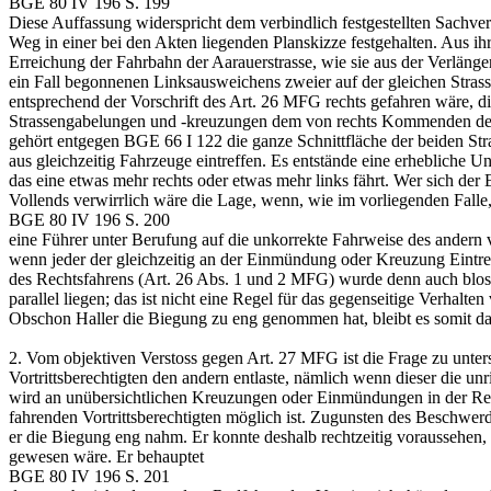
BGE 80 IV 196 S. 199
Diese Auffassung widerspricht dem verbindlich festgestellten Sachver
Weg in einer bei den Akten liegenden Planskizze festgehalten. Aus ihr
Erreichung der Fahrbahn der Aarauerstrasse, wie sie aus der Verlänge
ein Fall begonnenen Linksausweichens zweier auf der gleichen Strass
entsprechend der Vorschrift des Art. 26 MFG rechts gefahren wäre, di
Strassengabelungen und -kreuzungen dem von rechts Kommenden den Vor
gehört entgegen
BGE 66 I 122
die ganze Schnittfläche der beiden Str
aus gleichzeitig Fahrzeuge eintreffen. Es entstände eine erhebliche Un
das eine etwas mehr rechts oder etwas mehr links fährt. Wer sich de
Vollends verwirrlich wäre die Lage, wenn, wie im vorliegenden Falle, 
BGE 80 IV 196 S. 200
eine Führer unter Berufung auf die unkorrekte Fahrweise des andern 
wenn jeder der gleichzeitig an der Einmündung oder Kreuzung Eintref
des Rechtsfahrens (Art. 26 Abs. 1 und 2 MFG) wurde denn auch bloss 
parallel liegen; das ist nicht eine Regel für das gegenseitige Verh
Obschon Haller die Biegung zu eng genommen hat, bleibt es somit dabe
2.
Vom objektiven Verstoss gegen Art. 27 MFG ist die Frage zu unters
Vortrittsberechtigten den andern entlaste, nämlich wenn dieser die un
wird an unübersichtlichen Kreuzungen oder Einmündungen in der Regel
fahrenden Vortrittsberechtigten möglich ist. Zugunsten des Beschwer
er die Biegung eng nahm. Er konnte deshalb rechtzeitig voraussehen, 
gewesen wäre. Er behauptet
BGE 80 IV 196 S. 201