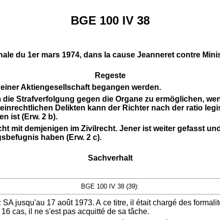
BGE 100 IV 38
énale du 1er mars 1974, dans la cause Jeanneret contre Mini
Regeste
 einer Aktiengesellschaft begangen werden.
 die Strafverfolgung gegen die Organe zu ermöglichen, wenn
einrechtlichen Delikten kann der Richter nach der ratio le
n ist (Erw. 2 b).
cht mit demjenigen im Zivilrecht. Jener ist weiter gefasst u
sbefugnis haben (Erw. 2 c).
Sachverhalt
BGE 100 IV 38 (39):
A jusqu'au 17 août 1973. A ce titre, il était chargé des formali
16 cas, il ne s'est pas acquitté de sa tâche.