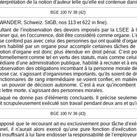
interprétation de la notion d'auteur telle qu'elle est contenue d
BGE 100 IV 38 (42):
CHWANDER, Schweiz. StGB, nos 113 et 622 in fine).
ultant de l'inobservation des devoirs imposés par la LSEE à 
iner qui, en l'occurrence, doit être considéré comme organe. L'é
se confond pas avec celui des personnes qui ont qualité d'organe
un tiers habilité par un organe pour accomplir certaines tâch
 notion d'organe est donc plus étendue en droit pénal. C'est p
rmellement comme tel en vertu des statuts, mais comme celui q
médiaire d'une administration publique, habilité à recruter et à
nobservation des obligations incombant à la personne morale de d
impose car, s'agissant d'organismes importants, qu'ils soient de d
onctionnaires de rang intermédiaire se voient confier, en ma
r un pouvoir de décision autonome. C'est à eux qu'incombent a
t lettre morte, s'agissant des personnes morales.
 attaqué ne donne pas d'éléments concluants. Il précise seulemen
ait scrupuleusement exécuté son travail pendant deux ans et qu'i
BGE 100 IV 38 (43):
pposé que le recourant ait eu exclusivement pour tâche d'exéc
l, il n'aurait alors exercé qu'une pure fonction d'exécution
 insuffisant à lui faire endosser la responsabilité de l'employeu