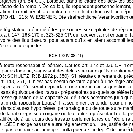
s organes (art. 54 CC). Lorsque, dans le cadre des activités 
che de la remplir. De ce fait, ils répondent personnellement, 
cation du droit pénal, au contraire de celle du droit civil, ne dé
RO 41 I 215; WIESENER, Die strafrechtliche Verantwortlichkeit
, le législateur a énuméré les personnes susceptibles de répo
ux art. 147, 163-170 et 323-325 CP, qui peuvent ainsi entraîner
oire des liquidateurs, pour autant qu'ils en aient accompli les
d'en conclure que les
BGE 100 IV 38 (41):
toute responsabilité pénale. Car les art. 172 et 326 CP n'ont
 organes lorsque, s'agissant des délits spéciaux qu'ils mentionn
V 203; SCHULTZ, RJB 1972 p. 350). S'il résulte clairement du pré
rt. 148, 251), il n'est pas besoin de faire appel à une règle ana
spéciaux. Ce serait cependant une erreur, car la question à jug
t sans équivoque des travaux préparatoires auxquels se réfère l'ar
rosse question de la capacité au délit des personnes juridiqu
aration du rapporteur Logoz). Il a seulement entendu, pour un n
er, dans d'autres hypothèses, par analogie ou de toute autre man
on de la ratio legis si un organe ou tout autre représentant de 
ualifiée déjà au cours des travaux parlementaires de "règle rai
a LSEE n'exige pas une autre réglementation, il se justifie de n
t pas contraire au principe "nulla poena sine lege" de procéder 