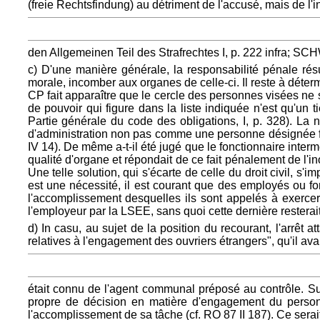
(freie Rechtsfindung) au détriment de l'accusé, mais de l'
den Allgemeinen Teil des Strafrechtes I, p. 222 infra; S
c) D'une manière générale, la responsabilité pénale rés
morale, incomber aux organes de celle-ci. Il reste à déterm
CP fait apparaître que le cercle des personnes visées ne 
de pouvoir qui figure dans la liste indiquée n'est qu'
Partie générale du code des obligations, I, p. 328). La
d'administration non pas comme une personne désignée fo
IV 14). De même a-t-il été jugé que le fonctionnaire inter
qualité d'organe et répondait de ce fait pénalement de l'i
Une telle solution, qui s'écarte de celle du droit civil, s'
est une nécessité, il est courant que des employés ou f
l'accomplissement desquelles ils sont appelés à exerce
l'employeur par la LSEE, sans quoi cette dernière resterai
d) In casu, au sujet de la position du recourant, l'arrêt
relatives à l'engagement des ouvriers étrangers", qu'il av
était connu de l'agent communal préposé au contrôle. Su
propre de décision en matière d'engagement du personne
l'accomplissement de sa tâche (cf. RO 87 II 187). Ce serait