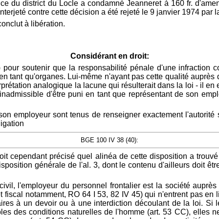
ice du district du Locle a condamné Jeanneret à 160 fr. d'amen
 interjeté contre cette décision a été rejeté le 9 janvier 1974 pa
conclut à libération.
Considérant en droit:
2) pour soutenir que la responsabilité pénale d'une infracti
n tant qu'organes. Lui-même n'ayant pas cette qualité auprès de 
prétation analogique la lacune qui résulterait dans la loi - il 
inadmissible d'être puni en tant que représentant de son emplo
e son employeur sont tenus de renseigner exactement l'autorité 
igation
BGE 100 IV 38 (40):
it cependant précisé quel alinéa de cette disposition a trouv
position générale de l'al. 3, dont le contenu d'ailleurs doit êt
civil, l'employeur du personnel frontalier est la société auprès
et fiscal notamment, RO 64 I 53, 82 IV 45) qui n'entrent pas en 
ires à un devoir ou à une interdiction découlant de la loi. Si
les des conditions naturelles de l'homme (art. 53 CC), elles n