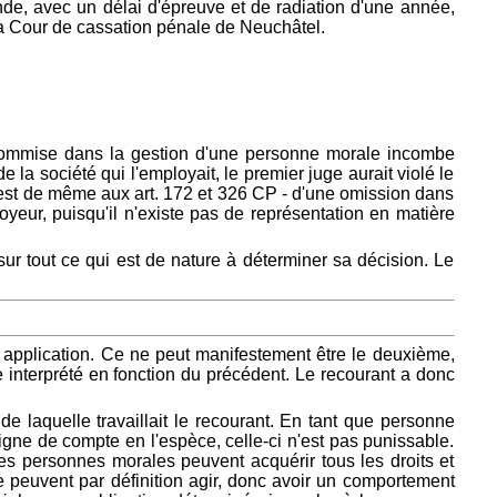
de, avec un délai d'épreuve et de radiation d'une année,
r la Cour de cassation pénale de Neuchâtel.
on commise dans la gestion d'une personne morale incombe
la société qui l'employait, le premier juge aurait violé le
en est de même aux art. 172 et 326 CP - d'une omission dans
yeur, puisqu'il n'existe pas de représentation en matière
sur tout ce qui est de nature à déterminer sa décision. Le
é application. Ce ne peut manifestement être le deuxième,
re interprété en fonction du précédent. Le recourant a donc
 de laquelle travaillait le recourant. En tant que personne
ligne de compte en l'espèce, celle-ci n'est pas punissable.
 les personnes morales peuvent acquérir tous les droits et
e peuvent par définition agir, donc avoir un comportement