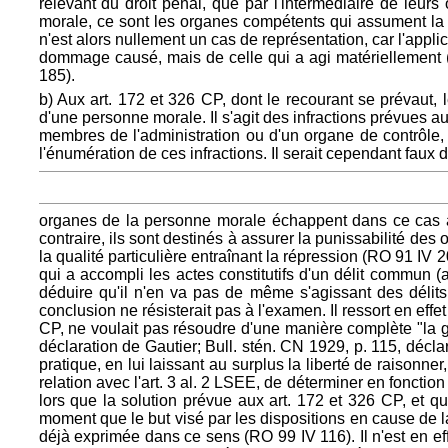
relevant du droit pénal, que par l'intermédiaire de leur
morale, ce sont les organes compétents qui assument la tâ
n'est alors nullement un cas de représentation, car l'appli
dommage causé, mais de celle qui a agi matériellement (
185).
b) Aux art. 172 et 326 CP, dont le recourant se prévaut
d'une personne morale. Il s'agit des infractions prévues a
membres de l'administration ou d'un organe de contrôle, v
l'énumération de ces infractions. Il serait cependant faux 
organes de la personne morale échappent dans ce cas à 
contraire, ils sont destinés à assurer la punissabilité des
la qualité particulière entraînant la répression (RO 91 I
qui a accompli les actes constitutifs d'un délit commun (a
déduire qu'il n'en va pas de même s'agissant des délits 
conclusion ne résisterait pas à l'examen. Il ressort en effe
CP, ne voulait pas résoudre d'une manière complète "la g
déclaration de Gautier; Bull. stén. CN 1929, p. 115, décl
pratique, en lui laissant au surplus la liberté de raisonn
relation avec l'art. 3 al. 2 LSEE, de déterminer en foncti
lors que la solution prévue aux art. 172 et 326 CP, et q
moment que le but visé par les dispositions en cause de l
déjà exprimée dans ce sens (RO 99 IV 116). Il n'est en effe