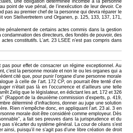
sociales, une obligation déterminée incombe à la personne
au point de vue pénal, de l'inexécution de leur devoir. Ce
pend pas au premier chef de la personne qui devra réparer le
 von Stellvertretern und Organen, p. 125, 133, 137, 171,
ndre pénalement de certains actes commis dans la gestion
 la condamnation des directeurs, des fondés de pouvoir, des
 actes constitutifs. L'art. 23 LSEE n'est pas compris dans
 pas pour effet de consacrer un régime exceptionnel. Au
ent, c'est la personne morale et non le ou les organes qui a
cédent cité que, pour punir l'organe d'une personne morale
logue à celle de l'art. 172 CP, on pourrait être tenté d'en
er n'était pas là en l'occurrence et d'ailleurs une telle
rêt Zelig que le législateur, en édictant les art. 172 et 326
es" (Rapport de la deuxième commission d'experts, p. 419,
ombre déterminé d'infractions, donner au juge une solution
ière. Rien n'empêche donc, en appliquant l'art. 23 al. 3 en
la personne morale doit être considéré comme employeur. Dès
sonnable", a fait ses preuves dans la jurisprudence et du
e pas s'écarter du système général. La cour de céans s'est
ainsi, puisqu'il ne s'agit pas d'une libre création de droit