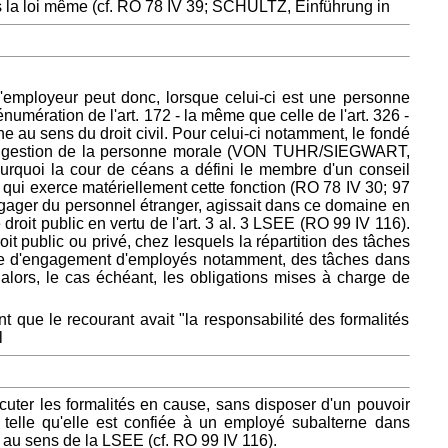
ans la loi même (cf. RO 78 IV 39; SCHULTZ, Einführung in
l'employeur peut donc, lorsque celui-ci est une personne
numération de l'art. 172 - la même que celle de l'art. 326 -
 au sens du droit civil. Pour celui-ci notamment, le fondé
es de gestion de la personne morale (VON TUHR/SIEGWART,
ourquoi la cour de céans a défini le membre d'un conseil
ui exerce matériellement cette fonction (RO 78 IV 30; 97
 engager du personnel étranger, agissait dans ce domaine en
roit public en vertu de l'art. 3 al. 3 LSEE (RO 99 IV 116).
roit public ou privé, chez lesquels la répartition des tâches
tière d'engagement d'employés notamment, des tâches dans
lors, le cas échéant, les obligations mises à charge de
t que le recourant avait "la responsabilité des formalités
l
uter les formalités en cause, sans disposer d'un pouvoir
 telle qu'elle est confiée à un employé subalterne dans
r au sens de la LSEE (cf. RO 99 IV 116).