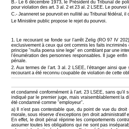
B.- Le 6 décembre 1973, le Président du Tribunal de pol
pour violation des art. 3 al. 2 et 23 al. 2 LSEE. Le pourvoi
C.- Jeanneret se pourvoit en nullité au Tribunal fédéral, il 
Le Ministère public propose le rejet du pourvoi.
1. Le recourant se fonde sur l'arrêt Zelig (RO 97 IV 20
exclusivement à ceux qui ont commis les faits incriminés e
principe "nulla poena sine lege" en comblant par une inter
l'énumération des personnes responsables. Il juge enfin 
pénale.
2. Aux termes de l'art. 3 al. 2 LSEE, l'étranger ainsi qu
recourant a été reconnu coupable de violation de cette obl
et condamné conformément à l'art. 23 LSEE, sans qu'il so
indiqué par le premier juge, mais vraisemblablement la dis
été condamné comme "employeur".
a) Il n'est pas contestable que, du point de vue du droit 
morale, sous réserve d'exceptions (en droit administratif 
En effet, le droit pénal réprime les comportements contra
assumer toutes les obligations qui ne sont pas inséparab