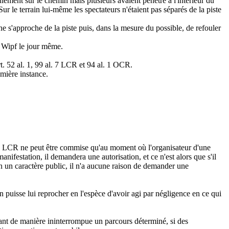
lement sur le chemin mais plusieurs avaient pénétré à l'intérieur du
Sur le terrain lui-même les spectateurs n'étaient pas séparés de la piste
ne s'approche de la piste puis, dans la mesure du possible, de refouler
à Wipf le jour même.
t. 52 al. 1, 99 al. 7 LCR et 94 al. 1 OCR.
emière instance.
al. 7 LCR ne peut être commise qu'au moment où l'organisateur d'une
anifestation, il demandera une autorisation, et ce n'est alors que s'il
on un caractère public, il n'a aucune raison de demander une
n puisse lui reprocher en l'espèce d'avoir agi par négligence en ce qui
untant de manière ininterrompue un parcours déterminé, si des