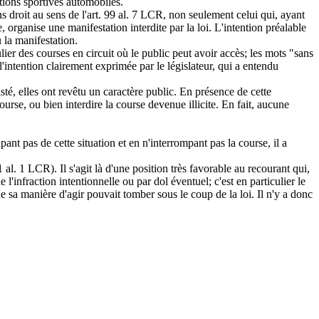
tions sportives automobiles.
ns droit au sens de l'art. 99 al. 7 LCR, non seulement celui qui, ayant
organise une manifestation interdite par la loi. L'intention préalable
u la manifestation.
ulier des courses en circuit où le public peut avoir accès; les mots "sans
'intention clairement exprimée par le législateur, qui a entendu
isté, elles ont revêtu un caractère public. En présence de cette
urse, ou bien interdire la course devenue illicite. En fait, aucune
nt pas de cette situation et en n'interrompant pas la course, il a
al. 1 LCR). Il s'agit là d'une position très favorable au recourant qui,
 l'infraction intentionnelle ou par dol éventuel; c'est en particulier le
e sa manière d'agir pouvait tomber sous le coup de la loi. Il n'y a donc