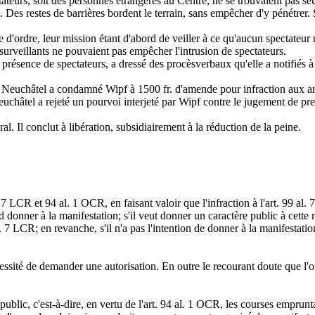
ateurs, soit des personnes étrangères au Centre, ne se trouvaient pas seu
s. Des restes de barrières bordent le terrain, sans empêcher d'y pénétrer. 
d'ordre, leur mission étant d'abord de veiller à ce qu'aucun spectateur 
es surveillants ne pouvaient pas empêcher l'intrusion de spectateurs.
présence de spectateurs, a dressé des procèsverbaux qu'elle a notifiés 
de Neuchâtel a condamné Wipf à 1500 fr. d'amende pour infraction aux ar
uchâtel a rejeté un pourvoi interjeté par Wipf contre le jugement de pr
l. Il conclut à libération, subsidiairement à la réduction de la peine.
. 7 LCR et 94 al. 1 OCR, en faisant valoir que l'infraction à l'art. 99 
 donner à la manifestation; s'il veut donner un caractère public à cette m
 7 LCR; en revanche, s'il n'a pas l'intention de donner à la manifestati
essité de demander une autorisation. En outre le recourant doute que l'o
e public, c'est-à-dire, en vertu de l'art. 94 al. 1 OCR, les courses empr