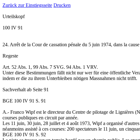
Zurück zur Einstiegsseite
Drucken
Urteilskopf
100 IV 91
24. Arrêt de la Cour de cassation pénale du 5 juin 1974, dans la caus
Regeste
Art. 52 Abs. 1, 99 Abs. 7 SVG. 94 Abs. 1 VRV.
Unter diese Bestimmungen fällt nicht nur wer für eine öffentliche Ver
indem er die zu ihrem Unterbleiben nötigen Massnahmen nicht trifft.
Sachverhalt
ab Seite 91
BGE 100 IV 91 S. 91
A.-
Franco Wipf est le directeur du Centre de pilotage de Lignières (N
courses publiques en circuit par année.
Les 11 juin, 30 juin, 28 juillet et 4 août 1973, Wipf a organisé d'autres
néanmoins assisté à ces courses: 200 spectateurs le 11 juin, un cinquant
BGE 100 IV 91 S. 92