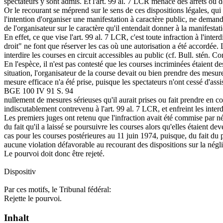
spectateurs y sont admis. Et l'art. 99 al. 7 LCR menace des arrêts ou 
Or le recourant se méprend sur le sens de ces dispositions légales, qui 
l'intention d'organiser une manifestation à caractère public, ne demand
de l'organisateur sur le caractère qu'il entendait donner à la manifestat
En effet, ce que vise l'art. 99 al. 7 LCR, c'est toute infraction à l'int
droit" ne font que réserver les cas où une autorisation a été accordée.
interdire les courses en circuit accessibles au public (cf. Bull. stén. C
En l'espèce, il n'est pas contesté que les courses incriminées étaient d
situation, l'organisateur de la course devait ou bien prendre des mesure
mesure efficace n'a été prise, puisque les spectateurs n'ont cessé d'assi
BGE 100 IV 91 S. 94
nullement de mesures sérieuses qu'il aurait prises ou fait prendre en c
indiscutablement contrevenu à l'art. 99 al. 7 LCR, et enfreint les inte
Les premiers juges ont retenu que l'infraction avait été commise par nég
du fait qu'il a laissé se poursuivre les courses alors qu'elles étaient de
cas pour les courses postérieures au 11 juin 1974, puisque, du fait du 
aucune violation défavorable au recourant des dispositions sur la négl
Le pourvoi doit donc être rejeté.
Dispositiv
Par ces motifs, le Tribunal fédéral:
Rejette le pourvoi.
Inhalt