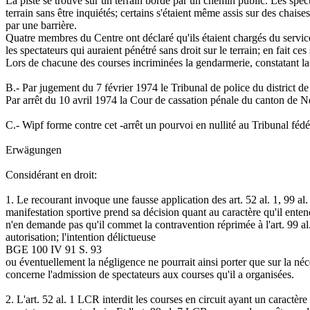
La piste se trouve sur un terrain bordé par un chemin public. Les spect
terrain sans être inquiétés; certains s'étaient même assis sur des chaise
par une barrière.
Quatre membres du Centre ont déclaré qu'ils étaient chargés du service 
les spectateurs qui auraient pénétré sans droit sur le terrain; en fait c
Lors de chacune des courses incriminées la gendarmerie, constatant la 
B.-
Par jugement du 7 février 1974 le Tribunal de police du district 
Par arrêt du 10 avril 1974 la Cour de cassation pénale du canton de Ne
C.-
Wipf forme contre cet -arrêt un pourvoi en nullité au Tribunal fédéra
Erwägungen
Considérant en droit:
1.
Le recourant invoque une fausse application des art. 52 al. 1, 99 al
manifestation sportive prend sa décision quant au caractère qu'il entend
n'en demande pas qu'il commet la contravention réprimée à l'art. 99 al.
autorisation; l'intention délictueuse
BGE 100 IV 91 S. 93
ou éventuellement la négligence ne pourrait ainsi porter que sur la néc
concerne l'admission de spectateurs aux courses qu'il a organisées.
2.
L'art. 52 al. 1 LCR interdit les courses en circuit ayant un caractèr