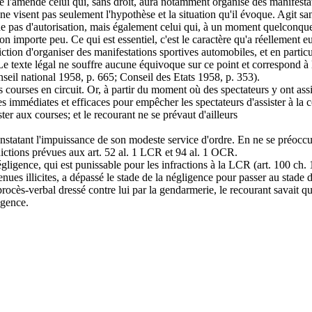
de l'amende celui qui, sans droit, aura notamment organisé des manifesta
ne visent pas seulement l'hypothèse et la situation qu'il évoque. Agit sa
e pas d'autorisation, mais également celui qui, à un moment quelconque, 
ion importe peu. Ce qui est essentiel, c'est le caractère qu'a réellement e
erdiction d'organiser des manifestations sportives automobiles, et en partic
 Le texte légal ne souffre aucune équivoque sur ce point et correspond à l
onseil national 1958, p. 665; Conseil des Etats 1958, p. 353).
es courses en circuit. Or, à partir du moment où des spectateurs y ont ass
s immédiates et efficaces pour empêcher les spectateurs d'assister à la co
ster aux courses; et le recourant ne se prévaut d'ailleurs
onstatant l'impuissance de son modeste service d'ordre. En ne se préoccupa
rdictions prévues aux art. 52 al. 1 LCR et 94 al. 1 OCR.
ligence, qui est punissable pour les infractions à la LCR (art. 100 ch. 1 
venues illicites, a dépassé le stade de la négligence pour passer au stade de
procès-verbal dressé contre lui par la gendarmerie, le recourant savait qu
igence.