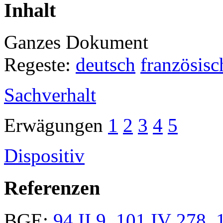
Inhalt
Ganzes Dokument
Regeste:
deutsch
französisc
Sachverhalt
Erwägungen
1
2
3
4
5
Dispositiv
Referenzen
BGE:
94 II 9
,
101 IV 278
,