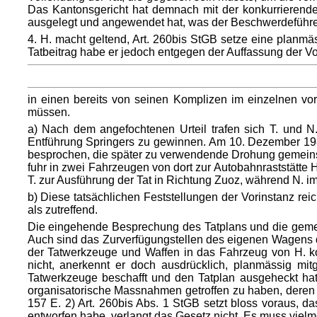
Das Kantonsgericht hat demnach mit der konkurrierende
ausgelegt und angewendet hat, was der Beschwerdeführer 
4. H. macht geltend, Art. 260bis StGB setze eine planm
Tatbeitrag habe er jedoch entgegen der Auffassung der Vor
in einen bereits von seinen Komplizen im einzelnen vor
müssen.
a) Nach dem angefochtenen Urteil trafen sich T. und 
Entführung Springers zu gewinnen. Am 10. Dezember 1984
besprochen, die später zu verwendende Drohung gemeinsam 
fuhr in zwei Fahrzeugen von dort zur Autobahnraststätt
T. zur Ausführung der Tat in Richtung Zuoz, während N. 
b) Diese tatsächlichen Feststellungen der Vorinstanz re
als zutreffend.
Die eingehende Besprechung des Tatplans und die gemei
Auch sind das Zurverfügungstellen des eigenen Wagens d
der Tatwerkzeuge und Waffen in das Fahrzeug von H. ko
nicht, anerkennt er doch ausdrücklich, planmässig m
Tatwerkzeuge beschafft und den Tatplan ausgeheckt hat
organisatorische Massnahmen getroffen zu haben, deren
157 E. 2) Art. 260bis Abs. 1 StGB setzt bloss voraus, d
entworfen habe, verlangt das Gesetz nicht. Es muss viel