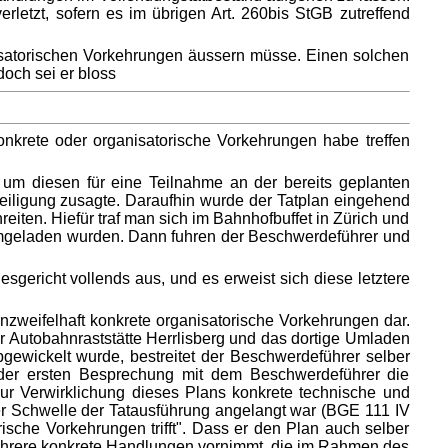
etzt, sofern es im übrigen Art. 260bis StGB zutreffend
nisatorischen Vorkehrungen äussern müsse. Einen solchen
doch sei er bloss
onkrete oder organisatorische Vorkehrungen habe treffen
um diesen für eine Teilnahme an der bereits geplanten
eiligung zusagte. Daraufhin wurde der Tatplan eingehend
iten. Hiefür traf man sich im Bahnhofbuffet in Zürich und
 umgeladen wurden. Dann fuhren der Beschwerdeführer und
gericht vollends aus, und es erweist sich diese letztere
weifelhaft konkrete organisatorische Vorkehrungen dar.
 Autobahnraststätte Herrlisberg und das dortige Umladen
ewickelt wurde, bestreitet der Beschwerdeführer selber
 der ersten Besprechung mit dem Beschwerdeführer die
ur Verwirklichung dieses Plans konkrete technische und
r Schwelle der Tatausführung angelangt war (BGE 111 IV
ische Vorkehrungen trifft". Dass er den Plan auch selber
 mehrere konkrete Handlungen vornimmt, die im Rahmen des