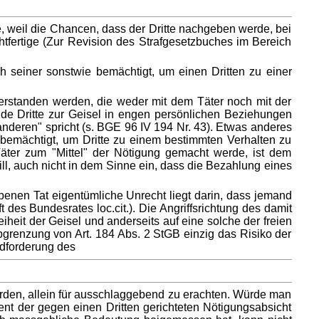
, weil die Chancen, dass der Dritte nachgeben werde, bei
fertige (Zur Revision des Strafgesetzbuches im Bereich
ch seiner sonstwie bemächtigt, um einen Dritten zu einer
erstanden werden, die weder mit dem Täter noch mit der
nde Dritte zur Geisel in engen persönlichen Beziehungen
"anderen" spricht (s. BGE 96 IV 194 Nr. 43). Etwas anderes
r bemächtigt, um Dritte zu einem bestimmten Verhalten zu
 Täter zum "Mittel" der Nötigung gemacht werde, ist dem
ll, auch nicht in dem Sinne ein, dass die Bezahlung eines
benen Tat eigentümliche Unrecht liegt darin, dass jemand
des Bundesrates loc.cit.). Die Angriffsrichtung des damit
iheit der Geisel und anderseits auf eine solche der freien
Abgrenzung von Art. 184 Abs. 2 StGB einzig das Risiko der
ldforderung des
ürden, allein für ausschlaggebend zu erachten. Würde man
t der gegen einen Dritten gerichteten Nötigungsabsicht