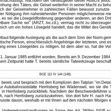
rnachlässigt. Nachdem der Gesetzgeber dieser Absicht jedo
rohung des Täters, die Geisel weiterhin in seiner Macht zu beh
ich der Geiselnehmer in zahlreichen Fällen bewusst zunutze
i der Nötigung ihm nahestehender Personen möglicherweise meh
e, es sei die Lösegeldforderung gegenüber anderen, an den Drit
tbare Sache sei" (ARZT, loc.cit.), vermag nicht zu überzeugen
sich um ein hohes Lösegeld handelt, das die Mittel des Genöti
aut folgende Auslegung als die auch dem Sinn der Norm gemässe
ische Person, einschliesslich Angehörige der letzteren, und es 
tung eines Lösegeldes zu nötigen. Ist dem aber so, hat die Vo
21. Januar 1985 entführt worden. Bereits am 9. Dezember 1984 
m Zeitpunkt hatte T. bereits sämtliche Tatwerkzeuge beschafft,
BGE 111 IV 144 (148):
reit, und besprach mit den Komplizen den Tatplan "im Detail".
 zur Autobahnraststätte Herrlisberg bei Wädenswil, wo sie di
. in Herrlisberg zurückblieb. Nachdem der Beschwerdeführer 
ch, nach Herrlisberg zurückzukehren. Von dort fuhr H. nach H
. wusste davon, weshalb er mit ihnen auf den nächsten Morgen
n Vorbereitungshandlungen im Sinne des Art. 260bis StGB sc