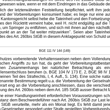
n gewesen wäre, wenn er mit dem Eindringen in das Gebäude d
ich der letzterwähnten Feststellung beipflichtet, wirft ihm j
tand der Vorbereitungen konsumiert habe; es liege nur eine a
. Das Kantonsgericht selbst hebe die Tateinheit und den Forts
es den Rücktritt verneint habe, weil H. nicht endgültig auf di
n, um Springer zu entführen, und sich mit ihnen auf den nächst
unkt an an der Tat weiter mitzuwirken". Seien aber Tateinhei
des des Art. 260bis StGB in diesem Anklagepunkt von Schuld u
BGE 111 IV 144 (149):
chutzes vorbereitende Verhaltensweisen neben dem Vollendungs
schen Angriffs zu tun hat, da geht der Vorbereitungstatbest
ichen Zusammenhangs bei natürlicher Betrachtung als e
lensentschluss beruhen (s. BGE 104 IV 173 E. 2, BGE 98 IV
en Teil des Strafrechts, I, 4. Aufl., S. 134). Eine solche nat
genannte Bestimmung regelt u.a. die Vorbereitung der Geiselnah
t eng an die Vorbereitung anschliessen, dass die verschieden
ng des Art. 260bis neben dem Art. 185 StGB ausser Betracht fa
nahme einer Handlungseinheit erforderlichen Voraussetzungen 
tanz dem Beschwerdeführer nach Art. 260bis StGB zur Last le
 StGB verurteilte, mehr als ein Monat liegt. Es fehlt damit je
m Gesetzgeber gesondert unter Strafe gestellten Vorbereitungs