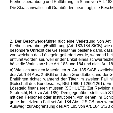
Freiheitsberaubung und Entführung im Sinne von Art. 183
Die Staatsanwaltschaft Graubünden beantragt, die Besc
2. Der Beschwerdeführer rügt eine Verletzung von Art.
Freiheitsberaubung/Entführung (Art. 183/184 StGB) wie 
besondere Unrecht der Geiselnahme bestehe darin, dass d
von welchen das Lösegeld gefordert werde, während bei
entführt worden sei, weil er der Enkel eines schwerreic
hätte die Vorinstanz hier Art. 183 und 184 und nicht Art.
a) Wie sich aus den Materialien zu Art. 185 StGB zweifel
des Art. 184 Abs. 2 StGB und dem Grundtatbestand der Ge
Entführten richtet, während der Täter im zweiten Fall 
(Botschaft des Bundesrates, BBl 1980 I 1260/1261). Ei
Lösegeld finanzieren müssen (SCHULTZ, Zur Revision
Strafrecht, N. 7 zu Art. 185). Demgegenüber stellt sic
mit den Personen oder Institutionen, von denen ihr Sc
gehe. Im letzteren Fall sei Art. 184 Abs. 2 StGB anzuwende
Ausweg" zur Abgrenzung des Art. 185 von Art. 184 StGB d