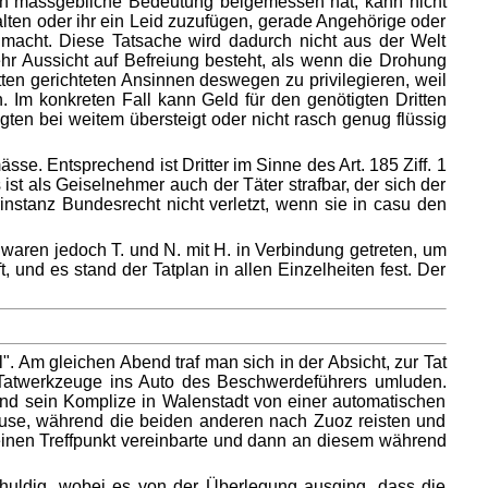
ch massgebliche Bedeutung beigemessen hat, kann nicht
alten oder ihr ein Leid zuzufügen, gerade Angehörige oder
 macht. Diese Tatsache wird dadurch nicht aus der Welt
r Aussicht auf Befreiung besteht, als wenn die Drohung
ten gerichteten Ansinnen deswegen zu privilegieren, weil
. Im konkreten Fall kann Geld für den genötigten Dritten
gten bei weitem übersteigt oder nicht rasch genug flüssig
. Entsprechend ist Dritter im Sinne des Art. 185 Ziff. 1
ist als Geiselnehmer auch der Täter strafbar, der sich der
rinstanz Bundesrecht nicht verletzt, wenn sie in casu den
waren jedoch T. und N. mit H. in Verbindung getreten, um
 und es stand der Tatplan in allen Einzelheiten fest. Der
 Am gleichen Abend traf man sich in der Absicht, zur Tat
e Tatwerkzeuge ins Auto des Beschwerdeführers umluden.
und sein Komplize in Walenstadt von einer automatischen
ause, während die beiden anderen nach Zuoz reisten und
 einen Treffpunkt vereinbarte und dann an diesem während
huldig, wobei es von der Überlegung ausging, dass die