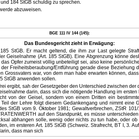
 und 184 StGB schuldig zu sprechen.
hwerde abzuweisen.
BGE 111 IV 144 (145):
Das Bundesgericht zieht in Erwägung:
 185 StGB. Er macht geltend, die ihm zur Last gelegte Straft
der Geiselnahme (Art. 185 StGB). Eine Abgrenzung könne desha
as Opfer zumeist völlig unbeteiligt sei, also keine persönlic
 der Freiheitsberaubung/Entführung gerade diese Beziehung 
hen Grossvaters war, von dem man habe erwarten können, dass er
 185 StGB anwenden sollen.
sfrei ergibt, sah der Gesetzgeber den Unterschied zwischen der 
iselnahme darin, dass sich die nötigende Handlung im ersten F
nicht von der Geisel, sondern von einem Dritten ein bestimmt
n Teil der Lehre folgt diesem Gedankengang und nimmt eine G
 des StGB vom 9. Oktober 1981; Gewaltverbrechen, ZStR 10
h STRATENWERTH auf den Standpunkt, es müsse unterschieden wer
hicksal abhangen solle, wenig oder nichts zu tun habe, oder 
n, im ersteren Art. 185 StGB (Schweiz. Strafrecht, BT I, 3. Auf
arin, dass man sich