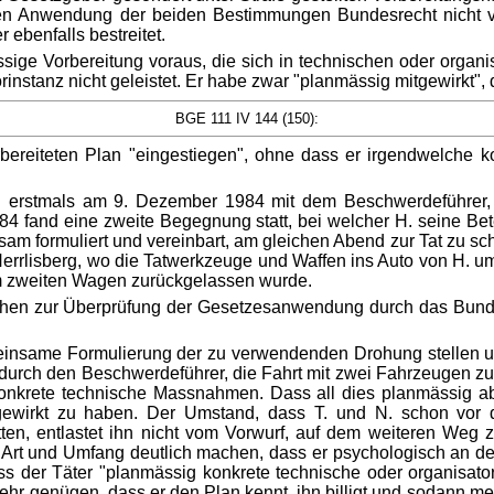
n Anwendung der beiden Bestimmungen Bundesrecht nicht verl
ebenfalls bestreitet.
ässige Vorbereitung voraus, die sich in technischen oder orga
instanz nicht geleistet. Er habe zwar "planmässig mitgewirkt", 
BGE 111 IV 144 (150):
bereiteten Plan "eingestiegen", ohne dass er irgendwelche k
N. erstmals am 9. Dezember 1984 mit dem Beschwerdeführer, 
 fand eine zweite Begegnung statt, bei welcher H. seine Bet
formuliert und vereinbart, am gleichen Abend zur Tat zu schre
e Herrlisberg, wo die Tatwerkzeuge und Waffen ins Auto von H.
im zweiten Wagen zurückgelassen wurde.
ichen zur Überprüfung der Gesetzesanwendung durch das Bundes
nsame Formulierung der zu verwendenden Drohung stellen unz
urch den Beschwerdeführer, die Fahrt mit zwei Fahrzeugen zur
nkrete technische Massnahmen. Dass all dies planmässig abg
itgewirkt zu haben. Der Umstand, dass T. und N. schon vor
ten, entlastet ihn nicht vom Vorwurf, auf dem weiteren Weg z
 Art und Umfang deutlich machen, dass er psychologisch an de
ass der Täter "planmässig konkrete technische oder organisator
mehr genügen, dass er den Plan kennt, ihn billigt und sodann