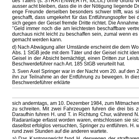
des Täters (s. STRATENWERTH, loc.cit.) ohne Grund ve
ausser acht bleiben, dass die in der Nötigung liegende D
enge Freunde derselben besonders schwer trifft, was s
geschafft, dass umgekehrt für das Entführungsopfer be
sich gegen der Geisel fremde Dritte richtet. Die Annahm
"Geld immer noch die am leichtesten beschaffbare vertre
durchaus nicht leicht zu beschaffen sein, zumal wenn es 
gemacht werden kann.
d) Nach Abwägung aller Umstände erscheint die dem Wortl
Abs. 1 StGB jede mit dem Täter und der Geisel nicht ident
Geisel in der Absicht bemächtigt, einen Dritten zur Leis
Beschwerdeführer nach Art. 185 StGB verurteilt hat.
3. Sven Axel Springer war in der Nacht vom 20. auf den 
ihn zur Teilnahme an der Entführung zu bewegen. In diese
Beschwerdeführer erklärte
sich anderntags, am 10. Dezember 1984, zum Mitmachen be
zu schreiten. Mit zwei Fahrzeugen fuhren die drei bis
Daraufhin fuhren H. und T. in Richtung Chur, während N
Radaranlage erfasst worden waren, entschlossen sie si
daselbst erfolglos versuchten, Springer zu entführen. H
rund zwei Stunden auf die anderen wartete.
a) Das Kantonsgericht fand H. deswegen der strafbare