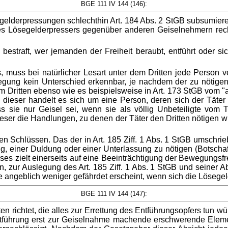
BGE 111 IV 144 (146):
gelderpressungen schlechthin Art. 184 Abs. 2 StGB subsumiere
des Lösegelderpressers gegenüber anderen Geiselnehmern recht
 bestraft, wer jemanden der Freiheit beraubt, entführt oder si
muss bei natürlicher Lesart unter dem Dritten jede Person v
uslegung kein Unterschied erkennbar, je nachdem der zu nötige
vom Dritten ebenso wie es beispielsweise in Art. 173 StGB vom 
Bei dieser handelt es sich um eine Person, deren sich der Täte
ass sie nur Geisel sei, wenn sie als völlig Unbeteiligte vom
eser die Handlungen, zu denen der Täter den Dritten nötigen wi
 Schlüssen. Das der in Art. 185 Ziff. 1 Abs. 1 StGB umschrie
, einer Duldung oder einer Unterlassung zu nötigen (Botschaft 
es zielt einerseits auf eine Beeinträchtigung der Bewegungsfre
n, zur Auslegung des Art. 185 Ziff. 1 Abs. 1 StGB und seiner 
e angeblich weniger gefährdet erscheint, wenn sich die Lösege
BGE 111 IV 144 (147):
n richtet, die alles zur Errettung des Entführungsopfers tun w
ntführung erst zur Geiselnahme machende erschwerende Elemen