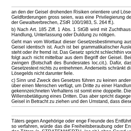
an den der Geisel drohenden Risiken orientiere und Löse
Geldforderungen gross seien, was eine Privilegierung 
der Gewaltverbrechen, ZStR 100/1983, S. 264 ff.).
b) Nach Art. 185 Ziff. 1 Abs. 1 StGB wird mit Zuchthaus
Handlung, Unterlassung oder Duldung zu nötigen.
Geht man vom Wortlaut dieser Gesetzesbestimmung aus, 
Geisel identisch ist. Auch ist bei grammatikalischer A
steht oder ihr fremd ist. Das Gesetz spricht schlechthin 
folgt auch nicht mittelbar aus dem Begriff der Geisel. 
zwingen (Botschaft des Bundesrates loc.cit.). Dafür, d
Gesetzestext nichts zu entnehmen. Anderseits schränkt di
Lösegelds nicht darunter fiele.
c) Sinn und Zweck des Gesetzes führen zu keinen anderen
über einen Menschen verfügt, um Dritte zu einer Handlung
gekennzeichneten Verhaltens ist somit eine doppelte. Dies
Willensbetätigung eines Dritten. Das aber spricht dagege
Geisel in Betracht zu ziehen und den Umstand, dass dies
Täters gegen Angehörige oder enge Freunde des Entführte
so verfahren, würde das die Freiheitsberaubung oder E