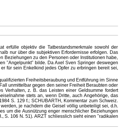
at erfülle objektiv die Tatbestandsmerkmale sowohl der
lb nur über die subjektiven Erfordernisse erfolgen. Das
hen Beziehungen zu den Personen oder Institutionen habe,
den "Angelpunkt" bilde. Da Axel Sven Springer deswegen
 für sein Enkelkind jedes Opfer zu erbringen bereit sei,
qualifizierten Freiheitsberaubung und Entführung im Sinne
all unmittelbar gegen den seiner Freiheit Beraubten oder
es Verhalten, z. B. das Leisten einer Geldsumme fordert
eiselnahme stets an, wenn Dritte, auch Angehörige, das
1/1984 S. 129 f.; SCHUBARTH, Kommentar zum Schweiz.
den, je nachdem die Geisel völlig unbeteiligt sei, d.h.
ob es um die Ausnützung enger menschlicher Beziehungen
l., S. 106 N. 51). ARZT schliesslich sieht einen "radikalen