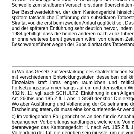
Schwelle zum strafbaren Versuch erst dann überschritte
Der Beschwerdeführer, der dem Kantonsgericht hinsichtl
spätere tatsächliche Entführung den subsidiären Tatbes
Straftat vor, die erst beim zweiten Anlauf geglückt sei
und der späteren Entführung sehr deutlich hervor, indem 
1984 gebilligt, dass die beiden anderen nach Zuoz fuhre
er ohne weiteres bereit gewesen wäre, von diesem Zeitp
Beschwerdeführer wegen der Subsidiarität des Tatbestan
b) Wo das Gesetz zur Verstärkung des strafrechtlichen S
mit verschiedenen Entwicklungsstufen desselben delikti
Einzelakte kraft ihres engen räumlichen und zeitl
Fortsetzungszusammenhangs auf ein und demselben Wil
432 N. 11; vgl. auch SCHULTZ, Einführung in den Allgemein
Art. 260bis und 185 Ziff. 1 Abs. 1 StGB denkbar. Die erst
Wo aber Ausführung und Vollendung der Geiselnahme derar
Erscheinung treten, da muss eine konkurrierende Anwendu
c) Im vorliegenden Fall gebricht es an den für die An
begangenen Vorbereitungshandlungen, welche die Vorins
derentwegen das Kantonsgericht H. nach Art. 185 Ziff. 1
Vollendung der Tat, die gegeben sein müsste, um die vo