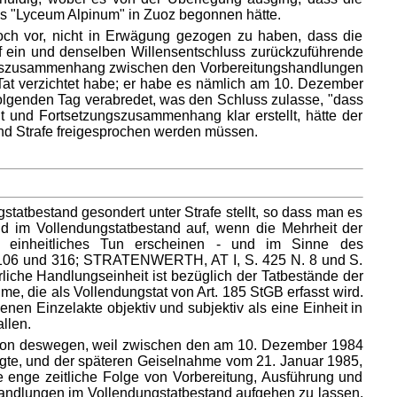
es "Lyceum Alpinum" in Zuoz begonnen hätte.
edoch vor, nicht in Erwägung gezogen zu haben, dass die
uf ein und denselben Willensentschluss zurückzuführende
etzungszusammenhang zwischen den Vorbereitungshandlungen
e Tat verzichtet habe; er habe es nämlich am 10. Dezember
folgenden Tag verabredet, was den Schluss zulasse, "dass
t und Fortsetzungszusammenhang klar erstellt, hätte der
nd Strafe freigesprochen werden müssen.
tatbestand gesondert unter Strafe stellt, so dass man es
and im Vollendungstatbestand auf, wenn die Mehrheit der
in einheitliches Tun erscheinen - und im Sinne des
 106 und 316; STRATENWERTH, AT I, S. 425 N. 8 und S.
ürliche Handlungseinheit ist bezüglich der Tatbestände der
me, die als Vollendungstat von Art. 185 StGB erfasst wird.
en Einzelakte objektiv und subjektiv als eine Einheit in
llen.
schon deswegen, weil zwischen den am 10. Dezember 1984
gte, und der späteren Geiselnahme vom 21. Januar 1985,
ne enge zeitliche Folge von Vorbereitung, Ausführung und
handlungen im Vollendungstatbestand aufgehen zu lassen.