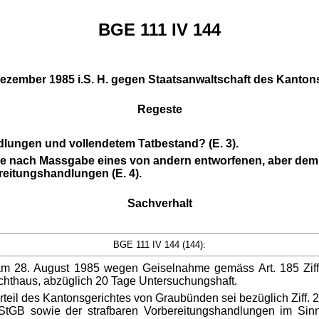
BGE 111 IV 144
 Dezember 1985 i.S. H. gegen Staatsanwaltschaft des Kanto
Regeste
lungen und vollendetem Tatbestand? (E. 3).
ie nach Massgabe eines von andern entworfenen, aber dem 
reitungshandlungen (E. 4).
Sachverhalt
BGE 111 IV 144 (144):
 am 28. August 1985 wegen Geiselnahme gemäss Art. 185 Ziff
chthaus, abzüglich 20 Tage Untersuchungshaft.
rteil des Kantonsgerichtes von Graubünden sei bezüglich Ziff. 
StGB sowie der strafbaren Vorbereitungshandlungen im Sin