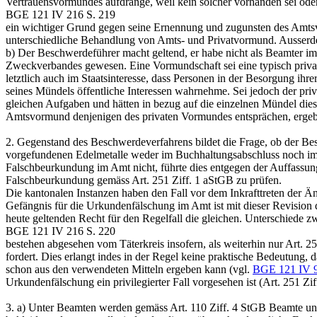
Vertrauensvormundes aufdränge, weil kein solcher vorhanden sei ode
BGE 121 IV 216 S. 219
ein wichtiger Grund gegen seine Ernennung und zugunsten des Amtsvo
unterschiedliche Behandlung von Amts- und Privatvormund. Ausserdem
b) Der Beschwerdeführer macht geltend, er habe nicht als Beamter im 
Zweckverbandes gewesen. Eine Vormundschaft sei eine typisch privatre
letztlich auch im Staatsinteresse, dass Personen in der Besorgung ihr
seines Mündels öffentliche Interessen wahrnehme. Sei jedoch der p
gleichen Aufgaben und hätten in bezug auf die einzelnen Mündel dies
Amtsvormund denjenigen des privaten Vormundes entsprächen, ergebe 
2.
Gegenstand des Beschwerdeverfahrens bildet die Frage, ob der Bes
vorgefundenen Edelmetalle weder im Buchhaltungsabschluss noch im S
Falschbeurkundung im Amt nicht, führte dies entgegen der Auffassung
Falschbeurkundung gemäss Art. 251 Ziff. 1 aStGB zu prüfen.
Die kantonalen Instanzen haben den Fall vor dem Inkrafttreten der 
Gefängnis für die Urkundenfälschung im Amt ist mit dieser Revisio
heute geltenden Recht für den Regelfall die gleichen. Unterschiede 
BGE 121 IV 216 S. 220
bestehen abgesehen vom Täterkreis insofern, als weiterhin nur
Art. 2
fordert. Dies erlangt indes in der Regel keine praktische Bedeutung,
schon aus den verwendeten Mitteln ergeben kann (vgl.
BGE 121 IV 
Urkundenfälschung ein privilegierter Fall vorgesehen ist (
Art. 251 Zi
3.
a) Unter Beamten werden gemäss
Art. 110 Ziff. 4 StGB
Beamte und 