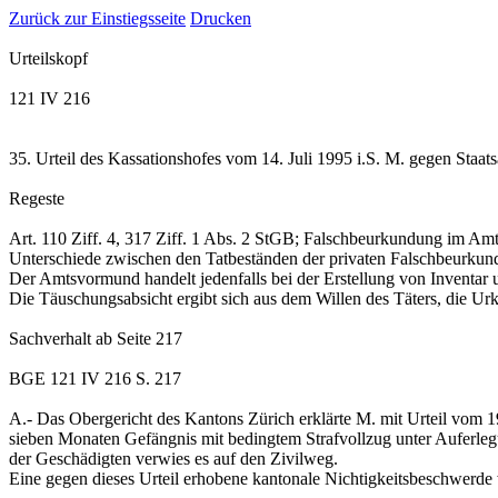
Zurück zur Einstiegsseite
Drucken
Urteilskopf
121 IV 216
35. Urteil des Kassationshofes vom 14. Juli 1995 i.S. M. gegen Staa
Regeste
Art. 110 Ziff. 4, 317 Ziff. 1 Abs. 2 StGB; Falschbeurkundung im Amt
Unterschiede zwischen den Tatbeständen der privaten Falschbeurku
Der Amtsvormund handelt jedenfalls bei der Erstellung von Inventar
Die Täuschungsabsicht ergibt sich aus dem Willen des Täters, die Urku
Sachverhalt
ab Seite 217
BGE 121 IV 216 S. 217
A.-
Das Obergericht des Kantons Zürich erklärte M. mit Urteil vom 1
sieben Monaten Gefängnis mit bedingtem Strafvollzug unter Auferleg
der Geschädigten verwies es auf den Zivilweg.
Eine gegen dieses Urteil erhobene kantonale Nichtigkeitsbeschwerde 