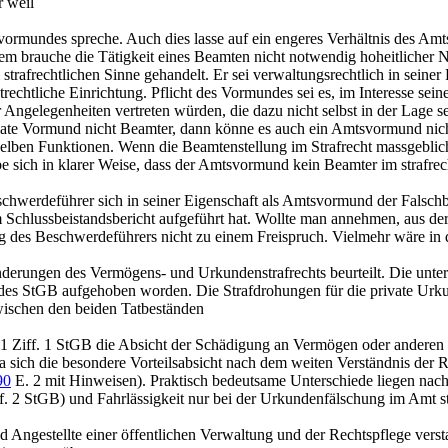
r weil
rmundes spreche. Auch dies lasse auf ein engeres Verhältnis des Amts
 brauche die Tätigkeit eines Beamten nicht notwendig hoheitlicher Na
strafrechtlichen Sinne gehandelt. Er sei verwaltungsrechtlich in seine
chtliche Einrichtung. Pflicht des Vormundes sei es, im Interesse seine
er Angelegenheiten vertreten würden, die dazu nicht selbst in der Lage 
rivate Vormund nicht Beamter, dann könne es auch ein Amtsvormund nic
elben Funktionen. Wenn die Beamtenstellung im Strafrecht massgeblich
sich in klarer Weise, dass der Amtsvormund kein Beamter im strafrech
chwerdeführer sich in seiner Eigenschaft als Amtsvormund der Falsch
chlussbeistandsbericht aufgeführt hat. Wollte man annehmen, aus der
 des Beschwerdeführers nicht zu einem Freispruch. Vielmehr wäre in d
Änderungen des Vermögens- und Urkundenstrafrechts beurteilt. Die unt
n des StGB aufgehoben worden. Die Strafdrohungen für die private U
zwischen den beiden Tatbeständen
51 Ziff. 1 StGB
die Absicht der Schädigung an Vermögen oder anderen R
 da sich die besondere Vorteilsabsicht nach dem weiten Verständnis der
90
E. 2 mit Hinweisen). Praktisch bedeutsame Unterschiede liegen nach 
ff. 2 StGB
) und Fahrlässigkeit nur bei der Urkundenfälschung im Amt str
Angestellte einer öffentlichen Verwaltung und der Rechtspflege verst