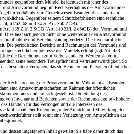
mundes gegenüber dem Mündel ist identisch mit jener des
el- und Amtsvormund liegt im Rechtsverhältnis des Amtsvormundes
egel im Verhältnis zum Gemeinwesen Beamter; dies ändert am
t verwirklichen. Gegenüber seinem Schutzbefohlenen sind rechtliche
24, 61/62, 68 und 74 zu
Art. 360 ZGB
).
in
Art. 138 Ziff. 2 StGB
(Art. 140 Ziff. 2 aStGB) den Vormund und
n. Dies lässt sich jedoch nicht ohne weiteres auf den Amtsvormund
taraufnahme und Berichterstattung verletzt. Die Inventarpflicht
eit. Die periodischen Berichte und Rechnungen des Vormunds sind
mögensrechtlichen Interesse des Mündels erfolgt (vgl.
Art. 423
er Linie die Beziehungen zum Verbeiständeten. Werden sie vom
entlich seine besondere Treuepflicht und Vertrauenswürdigkeit. So
h das besondere Vertrauen, das sie Beamten und Personen öffentlichen
der Rechtsprechung der Privatvormund im Volk nicht als Beamter
odann sind Amtsvormundschaften im Rahmen der öffentlichen
skommen muss und auf sich gestellt ist. Die Stellung des
llung von Inventar und Berichten sowie der Rechnungslegung - höhere
t, das Handeln für das Vermögen und die Interessen des
sse kraft staatlicher Ernennung unter Aufsicht und Mitwirkung der
chwerdeführer stellt somit eine Verletzung von Amtspflichten dar
unbegründet.
n und dessen ungefährem Inhalt gewusst. Sie habe daher durch das