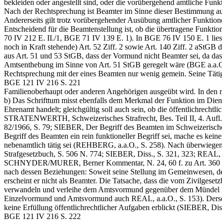
bekleiden oder angestellt sind, oder die vorübergehend amtliche Funk
Nach der Rechtsprechung ist Beamter im Sinne dieser Bestimmung auc
Andererseits gilt trotz vorübergehender Ausübung amtlicher Funktion
Entscheidend für die Beamtenstellung ist, ob die übertragene Funkti
70 IV 212
E. II./1,
BGE 71 IV 139
E. 1). In
BGE 76 IV 150
E. 1 lie
noch in Kraft stehende) Art. 52 Ziff. 2 sowie Art. 140 Ziff. 2 aStG
aus
Art. 51 und 53 StGB
, dass der Vormund nicht Beamter sei, da da
Amtsenthebung im Sinne von
Art. 51 StGB
geregelt wäre (BGE a.a.O
Rechtsprechung mit der eines Beamten nur wenig gemein. Seine Tätigk
BGE 121 IV 216 S. 221
Familienoberhaupt oder anderen Angehörigen ausgeübt wird. In den 
b) Das Schrifttum misst ebenfalls dem Merkmal der Funktion im Dienst
Ehrenamt handelt; gleichgültig soll auch sein, ob die öffentlichrec
STRATENWERTH, Schweizerisches Strafrecht, Bes. Teil II, 4. Aufl.
82/1966, S. 79; SIEBER, Der Begriff des Beamten im Schweizerischen
Begriff des Beamten ein rein funktioneller Begriff sei, mache es kein
nebenamtlich tätig sei (REHBERG, a.a.O., S. 258). Nach überwiege
Strafgesetzbuch, S. 506 N. 774; SIEBER, Diss., S. 321, 323; REAL, 
SCHNYDER/MURER, Berner Kommentar, N. 24, 60 f. zu
Art. 36
nach dessen Beziehungen: Soweit seine Stellung im Gemeinwesen, dem 
erscheint er nicht als Beamter. Die Tatsache, dass die vom Zivilge
verwandeln und verleihe dem Amtsvormund gegenüber dem Mündel ke
Einzelvormund und Amtsvormund auch REAL, a.a.O., S. 153). Derselb
keine Erfüllung öffentlichrechtlicher Aufgaben erblickt (SIEBER, Diss.
BGE 121 IV 216 S. 222