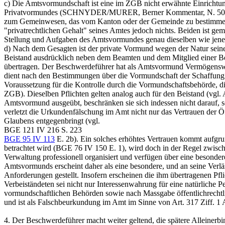
c) Die Amtsvormundschaft ist eine im ZGB nicht erwähnte Einrichtun
Privatvormundes (SCHNYDER/MURER, Berner Kommentar, N. 50
zum Gemeinwesen, das vom Kanton oder der Gemeinde zu bestimmen 
"privatrechtlichen Gehalt" seines Amtes jedoch nichts. Beiden ist gem
Stellung und Aufgaben des Amtsvormundes genau dieselben wie j
d) Nach dem Gesagten ist der private Vormund wegen der Natur seine
Beistand ausdrücklich neben dem Beamten und dem Mitglied einer Behö
übertragen. Der Beschwerdeführer hat als Amtsvormund Vermögenswerte
dient nach den Bestimmungen über die Vormundschaft der Schaffung 
Voraussetzung für die Kontrolle durch die Vormundschaftsbehörde, d
ZGB
). Dieselben Pflichten gelten analog auch für den Beistand (vgl.
Amtsvormund ausgeübt, beschränken sie sich indessen nicht darauf, 
verletzt die Urkundenfälschung im Amt nicht nur das Vertrauen der Ö
Glaubens entgegenbringt (vgl.
BGE 121 IV 216 S. 223
BGE 95 IV 113
E. 2b). Ein solches erhöhtes Vertrauen kommt aufgr
betrachtet wird (
BGE 76 IV 150
E. 1), wird doch in der Regel zwis
Verwaltung professionell organisiert und verfügen über eine besonder
Amtsvormunds erscheint daher als eine besondere, und an seine Verlä
Anforderungen gestellt. Insofern erscheinen die ihm übertragenen Pfli
Verbeiständeten sei nicht nur Interessenwahrung für eine natürliche 
vormundschaftlichen Behörden sowie nach Massgabe öffentlichrechtli
und ist als Falschbeurkundung im Amt im Sinne von Art. 317 Ziff. 1 
4.
Der Beschwerdeführer macht weiter geltend, die spätere Alleinerbi