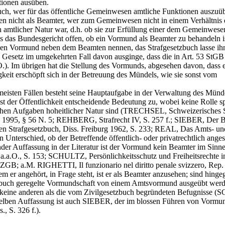
tionen ausüben.
h, wer für das öffentliche Gemeinwesen amtliche Funktionen auszuüben
en nicht als Beamter, wer zum Gemeinwesen nicht in einem Verhältnis d
on amtlicher Natur war, d.h. ob sie zur Erfüllung einer dem Gemeinwes
ss das Bundesgericht offen, ob ein Vormund als Beamter zu behandeln i
B den Vormund neben dem Beamten nennen, das Strafgesetzbuch lasse ihn
s Gesetz im umgekehrten Fall davon ausginge, dass die in
Art. 53 StGB
.). Im übrigen hat die Stellung des Vormunds, abgesehen davon, dass 
eit erschöpft sich in der Betreuung des Mündels, wie sie sonst vom
meisten Fällen besteht seine Hauptaufgabe in der Verwaltung des Mün
 der Öffentlichkeit entscheidende Bedeutung zu, wobei keine Rolle spie
htlichen Aufgaben hoheitlicher Natur sind (TRECHSEL, Schweizerisches
 1995, § 56 N. 5; REHBERG, Strafrecht IV, S. 257 f.; SIEBER, Der B
 Strafgesetzbuch, Diss. Freiburg 1962, S. 233; REAL, Das Amts- und 
en Unterschied, ob der Betreffende öffentlich- oder privatrechtlich ang
nder Auffassung in der Literatur ist der Vormund kein Beamter im S
a.a.O., S. 153; SCHULTZ, Persönlichkeitsschutz und Freiheitsrechte i
0 ZGB
; a.M. RIGHETTI, Il funzionario nel diritto penale svizzero, R
er angehört, in Frage steht, ist er als Beamter anzusehen; sind hinge
setzbuch geregelte Vormundschaft von einem Amtsvormund ausgeübt werde
ine anderen als die vom Zivilgesetzbuch begründeten Befugnisse (S
en Auffassung ist auch SIEBER, der im blossen Führen von Vormundsc
, S. 326 f.).