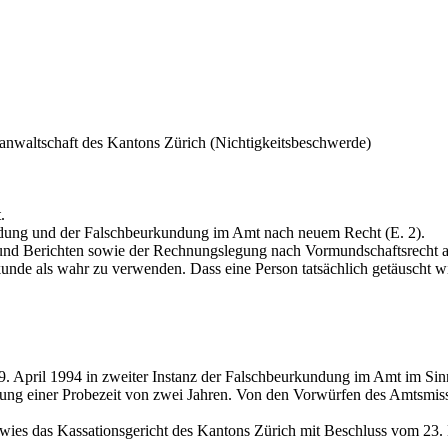
tsanwaltschaft des Kantons Zürich (Nichtigkeitsbeschwerde)
.
ndung und der Falschbeurkundung im Amt nach neuem Recht (E. 2).
 und Berichten sowie der Rechnungslegung nach Vormundschaftsrecht al
nde als wahr zu verwenden. Dass eine Person tatsächlich getäuscht wird,
9. April 1994 in zweiter Instanz der Falschbeurkundung im Amt im Sinne
ung einer Probezeit von zwei Jahren. Von den Vorwürfen des Amtsmissb
wies das Kassationsgericht des Kantons Zürich mit Beschluss vom 23. 