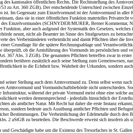
g des kantonalen öffentlichen Rechts. Die Rechtsstellung des Amtsvor
/53 zu
Art. 360 ZGB
). Der entscheidende Unterschied zwischen Einz
ist. Im Gegensatz zum Einzelvormund ist der Amtsvormund in aller R
einsam, dass sie in einer öffentlichen Funktion materielles Privatrech
ene des Einzelvormundes (SCHNYDER/MURER, Berner Kommentar, N. 
r Funktion, aber auch aufgrund der Systematik des Gesetzes, welches 
rde nennt, nicht als Beamter im Sinne des Strafgesetzes zu betrachte
 des Verbeiständeten verheimlicht und damit Pflichten über die Inven
einer Grundlage für die spätere Rechnungsablage und Verantwortlichk
ie überprüft, ob die Amtsführung des Vormunds im persönlichen und ver
Art. 367 Abs. 3 ZGB
). Die genannten Pflichten betreffen zwar in erst
sondern berühren zusätzlich auch seine Stellung zum Gemeinwesen, nam
ffentlichkeit in die Echtheit bzw. Wahrheit der Urkunden, sondern auc
und seiner Stellung auch dem Amtsvormund zu. Denn selbst wenn nach 
chen Amtsvormund und Vormundschaftsbehörde nicht unterschieden. S
e Infrastruktur, während der private Vormund meist ohne eine solche au
sslichkeit werden dementsprechend - jedenfalls hinsichtlich der Erste
chten als amtlicher Natur. Mit Recht hat daher die erste Instanz erkann
Person, sondern bedeute auch Ausübung amtlicher Pflichten und Befugni
cher Bestimmungen. Die Verheimlichung der Edelmetalle durch den Bes
Abs. 2 aStGB zu beurteilen. Die Beschwerde erweist sich insofern als 
n und Geschädigte habe um die Existenz des Tresorfaches in St. Galle