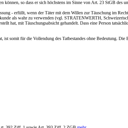
en können, so dass er sich höchstens im Sinne von
Art. 23 StGB
des un
ssung - erfüllt, wenn der Täter mit dem Willen zur Täuschung im Recht
Urkunde als wahr zu verwenden (vgl. STRATENWERTH, Schweizerisches St
tellt hat, mit Täuschungsabsicht gehandelt. Dass eine Person tatsächlich
, ist somit für die Vollendung des Tatbestandes ohne Bedeutung. Die 
Art. 392 Ziff. 1 sowie
Art. 393 Ziff. 2 ZGB
mehr...