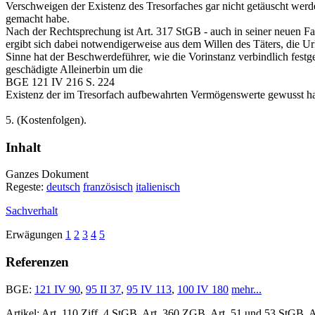
Verschweigen der Existenz des Tresorfaches gar nicht getäuscht werd
gemacht habe.
Nach der Rechtsprechung ist
Art. 317 StGB
- auch in seiner neuen Fa
ergibt sich dabei notwendigerweise aus dem Willen des Täters, die 
Sinne hat der Beschwerdeführer, wie die Vorinstanz verbindlich festges
geschädigte Alleinerbin um die
BGE 121 IV 216 S. 224
Existenz der im Tresorfach aufbewahrten Vermögenswerte gewusst hat
5.
(Kostenfolgen).
Inhalt
Ganzes Dokument
Regeste:
deutsch
französisch
italienisch
Sachverhalt
Erwägungen
1
2
3
4
5
Referenzen
BGE:
121 IV 90
,
95 II 37
,
95 IV 113
,
100 IV 180
mehr...
Artikel: Art. 110 Ziff. 4 StGB, Art. 360 ZGB,
Art. 51 und 53 StGB
, 