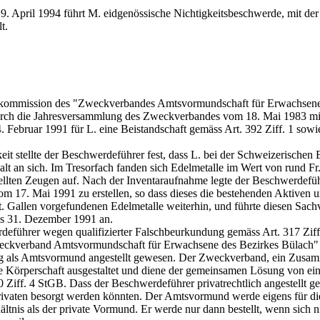
. April 1994 führt M. eidgenössische Nichtigkeitsbeschwerde, mit de
t.
htskommission des "Zweckverbandes Amtsvormundschaft für Erwachsene 
durch die Jahresversammlung des Zweckverbandes vom 18. Mai 1983 mi
. Februar 1991 für L. eine Beistandschaft gemäss
Art. 392 Ziff. 1 sow
 stellte der Beschwerdeführer fest, dass L. bei der Schweizerischen Ban
lt an sich. Im Tresorfach fanden sich Edelmetalle im Wert von rund Fr.
llten Zeugen auf. Nach der Inventaraufnahme legte der Beschwerdefü
vom 17. Mai 1991 zu erstellen, so dass dieses die bestehenden Aktive
 St. Gallen vorgefundenen Edelmetalle weiterhin, und führte diesen S
bis 31. Dezember 1991 an.
rdeführer wegen qualifizierter Falschbeurkundung gemäss Art. 317 Zif
eckverband Amtsvormundschaft für Erwachsene des Bezirkes Bülach" 
ag als Amtsvormund angestellt gewesen. Der Zweckverband, ein Zusa
che Körperschaft ausgestaltet und diene der gemeinsamen Lösung von e
0 Ziff. 4 StGB
. Dass der Beschwerdeführer privatrechtlich angestellt 
ivaten besorgt werden könnten. Der Amtsvormund werde eigens für die
nis als der private Vormund. Er werde nur dann bestellt, wenn sich n