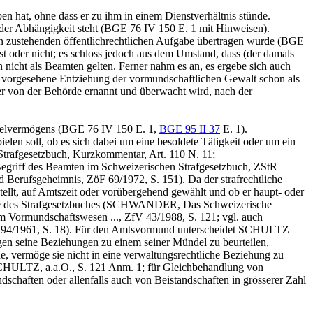
 hat, ohne dass er zu ihm in einem Dienstverhältnis stünde.
er Abhängigkeit steht (
BGE 76 IV 150
E. 1 mit Hinweisen).
en zustehenden öffentlichrechtlichen Aufgabe übertragen wurde (
BGE
st oder nicht; es schloss jedoch aus dem Umstand, dass (der damals
 nicht als Beamten gelten. Ferner nahm es an, es ergebe sich auch
vorgesehene Entziehung der vormundschaftlichen Gewalt schon als
er von der Behörde ernannt und überwacht wird, nach der
delvermögens (
BGE 76 IV 150
E. 1,
BGE 95 II 37
E. 1).
len soll, ob es sich dabei um eine besoldete Tätigkeit oder um ein
 Strafgesetzbuch, Kurzkommentar, Art. 110 N. 11;
egriff des Beamten im Schweizerischen Strafgesetzbuch, ZStR
Berufsgeheimnis, ZöF 69/1972, S. 151). Da der strafrechtliche
estellt, auf Amtszeit oder vorübergehend gewählt und ob er haupt- oder
inne des Strafgesetzbuches (SCHWANDER, Das Schweizerische
m Vormundschaftswesen ..., ZfV 43/1988, S. 121; vgl. auch
ep. 94/1961, S. 18). Für den Amtsvormund unterscheidet SCHULTZ
gen seine Beziehungen zu einem seiner Mündel zu beurteilen,
, vermöge sie nicht in eine verwaltungsrechtliche Beziehung zu
CHULTZ, a.a.O., S. 121 Anm. 1; für Gleichbehandlung von
haften oder allenfalls auch von Beistandschaften in grösserer Zahl