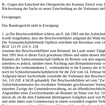
B.-
Gegen den Entscheid des Obergerichts des Kantons Zürich vom 19
Rückweisung der Sache zu neuer Entscheidung an die Vorinstanz stell
Erwägungen
Das Bundesgericht zieht in Erwägung:
1.
a) Der Beschwerdeführer schloss am 8. Juli 1983 mit der Aufsic
wurde festgehalten, dass der Beschwerdeführer aufgrund der Wahl 
Die Vormundschaftsbehörde Opfikon errichtete mit Beschluss vom 14
BGE 121 IV 216 S. 218
ernannte den Beschwerdeführer zum Beistand. Im Laufe seiner Tätigkeit
Juni 1991 liess er dieses Fach gewaltsam öffnen und nahm dessen Inha
Räumen der Amtsvormundschaft Opfikon im Beisein von dort angeste
unterliess es jedoch, darüber einen Nachtrag zum Beistandsinventar 
Ableben des verbeiständeten L. verheimlichte er die Existenz der in
noch im Schlussbeistandschaftsbericht für die Zeit vom 14. Februar 
Aufgrund dieses Sachverhalts verurteilte die Vorinstanz den Beschwe
Art. 110 Ziff. 4 StGB
gehandelt. Der Beschwerdeführer sei vom "Zw
Aufsichtskommission des erwähnten Verbandes geschlossenen Vertr
einzelner Zweige der Gemeindeverwaltung, sei als öffentlichrechtli
Angestellter eines Zweckverbandes als Beamter im Sinne von
Art. 11
davon ab, ob die dem Funktionär übertragenen Aufgaben auch von Pr
und stehe daher zum Gemeinwesen in einem wesentlich engeren Verhält