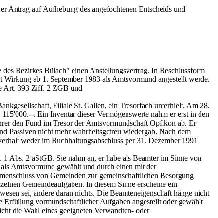
r er Antrag auf Aufhebung des angefochtenen Entscheids und
des Bezirkes Bülach" einen Anstellungsvertrag. In Beschlussform
t Wirkung ab 1. September 1983 als Amtsvormund angestellt werde.
ie
Art. 393 Ziff. 2 ZGB
und
kgesellschaft, Filiale St. Gallen, ein Tresorfach unterhielt. Am 28.
 115'000.--. Ein Inventar dieser Vermögenswerte nahm er erst in den
hrer den Fund im Tresor der Amtsvormundschaft Opfikon ab. Er
n und Passiven nicht mehr wahrheitsgetreu wiedergab. Nach dem
achverhalt weder im Buchhaltungsabschluss per 31. Dezember 1991
f. 1 Abs. 2 aStGB. Sie nahm an, er habe als Beamter im Sinne von
als Amtsvormund gewählt und durch einen mit der
mmenschluss von Gemeinden zur gemeinschaftlichen Besorgung
inzelnen Gemeindeaufgaben. In diesem Sinne erscheine ein
gewesen sei, ändere daran nichts. Die Beamteneigenschaft hänge nicht
 Erfüllung vormundschaftlicher Aufgaben angestellt oder gewählt
icht die Wahl eines geeigneten Verwandten- oder