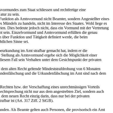
vormundes zum Staat schliessen und rechtfertige eine
tur zu sein.
r Funktion als Amtsvormund nicht Beamter, sondern Angestellter eines
s Mündels zu handeln, nicht im Interesse des Staates. Wohl liege es
seien. Dies bedeute jedoch nicht, dass ein Vormund mit der Vertretung
ht sein. Einzelvormund und Amtsvormund erfüllten die genau
 über Funktion und Tätigkeit definiert werde, die beim
tlichen Sinne sei.
beurkundung im Amt strafbar gemacht hat, indem er die
 Stellung als Amtsvormund ergebe sich die Möglichkeit einer
iesem Fall sein Verhalten unter dem Gesichtspunkt der privaten
er dem alten Recht geltende Mindeststrafdrohung von 6 Monaten
rkundenfälschung und die Urkundenfälschung im Amt sind nach dem
echten bzw. der Verschaffung eines unrechtmässigen Vorteils
 Rechtsprechung nicht nur aus dem angestrebten Ziel, sondern auch
dem neuen Recht einzig darin, dass nur bei der privaten
afbar ist (
Art. 317 Ziff. 2 StGB
).
anden. Als Beamte gelten auch Personen, die provisorisch ein Amt