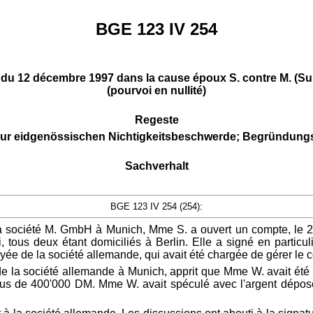
BGE 123 IV 254
ale du 12 décembre 1997 dans la cause époux S. contre M. (
(pourvoi en nullité)
Regeste
 zur eidgenössischen Nichtigkeitsbeschwerde; Begründungsp
Sachverhalt
BGE 123 IV 254 (254):
r la société M. GmbH à Munich, Mme S. a ouvert un compte, le 
tous deux étant domiciliés à Berlin. Elle a signé en particul
e de la société allemande, qui avait été chargée de gérer le 
e la société allemande à Munich, apprit que Mme W. avait été li
e plus de 400'000 DM. Mme W. avait spéculé avec l'argent dépo