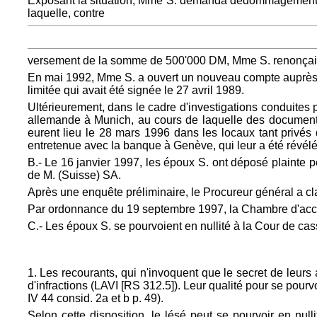
Exposant la situation, Mme S. demanda dédommagement à l
laquelle, contre
versement de la somme de 500'000 DM, Mme S. renonçait dé
En mai 1992, Mme S. a ouvert un nouveau compte auprès de
limitée qui avait été signée le 27 avril 1989.
Ultérieurement, dans le cadre d'investigations conduites p
allemande à Munich, au cours de laquelle des documents
eurent lieu le 28 mars 1996 dans les locaux tant privés 
entretenue avec la banque à Genève, qui leur a été révél
B.- Le 16 janvier 1997, les époux S. ont déposé plainte 
de M. (Suisse) SA.
Après une enquête préliminaire, le Procureur général a cla
Par ordonnance du 19 septembre 1997, la Chambre d'accusa
C.- Les époux S. se pourvoient en nullité à la Cour de cas
1. Les recourants, qui n'invoquent que le secret de leurs a
d'infractions (LAVI [RS 312.5]). Leur qualité pour se pourvoi
IV 44 consid. 2a et b p. 49).
Selon cette disposition, le lésé peut se pourvoir en nul