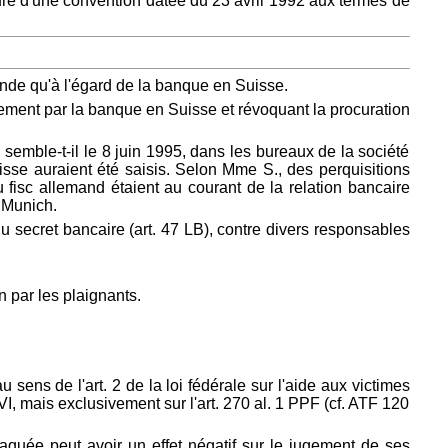
re d'une convention datée du 23 avril 1992 aux termes de
nde qu'à l'égard de la banque en Suisse.
ement par la banque en Suisse et révoquant la procuration
 semble-t-il le 8 juin 1995, dans les bureaux de la société
se auraient été saisis. Selon Mme S., des perquisitions
 fisc allemand étaient au courant de la relation bancaire
 Munich.
 secret bancaire (art. 47 LB), contre divers responsables
 par les plaignants.
 sens de l'art. 2 de la loi fédérale sur l'aide aux victimes
LAVI, mais exclusivement sur l'art. 270 al. 1 PPF (cf. ATF 120
taquée peut avoir un effet négatif sur le jugement de ses