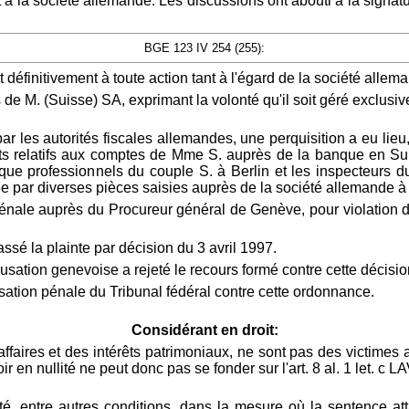
a société allemande. Les discussions ont abouti à la signatu
BGE 123 IV 254 (255):
finitivement à toute action tant à l'égard de la société allema
 M. (Suisse) SA, exprimant la volonté qu'il soit géré exclusiv
ar les autorités fiscales allemandes, une perquisition a eu lieu,
 relatifs aux comptes de Mme S. auprès de la banque en Suis
que professionnels du couple S. à Berlin et les inspecteurs du
ée par diverses pièces saisies auprès de la société allemande à
pénale auprès du Procureur général de Genève, pour violation du
ssé la plainte par décision du 3 avril 1997.
tion genevoise a rejeté le recours formé contre cette décision
sation pénale du Tribunal fédéral contre cette ordonnance.
Considérant en droit:
ffaires et des intérêts patrimoniaux, ne sont pas des victimes au
r en nullité ne peut donc pas se fonder sur l'art. 8 al. 1 let. c 
lité, entre autres conditions, dans la mesure où la sentence at