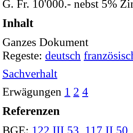
G. Fr. 10'000.- nebst 5% Zi
Inhalt
Ganzes Dokument
Regeste:
deutsch
französisc
Sachverhalt
Erwägungen
1
2
4
Referenzen
BGE:
122 III 53
,
117 II 50