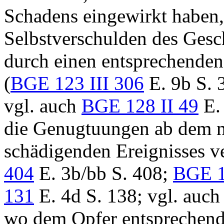
Schadens eingewirkt haben,
Selbstverschulden des Gesc
durch einen entsprechenden
(
BGE 123 III 306
E. 9b S. 
vgl. auch
BGE 128 II 49
E. 
die Genugtuungen ab dem 
schädigenden Ereignisses v
404
E. 3b/bb S. 408;
BGE 1
131
E. 4d S. 138; vgl. auc
wo dem Opfer entsprechend 