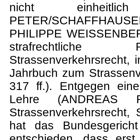
nicht einheitl
PETER/SCHAFFHAUSER, a
PHILIPPE WEISSENBERG
strafrechtliche
Strassenverkehrsrecht, i
Jahrbuch zum Strassenve
317 ff.). Entgegen ein
Lehre (ANDREAS R
Strassenverkehrsrecht, 
hat das Bundesgerich
entschieden, dass ers