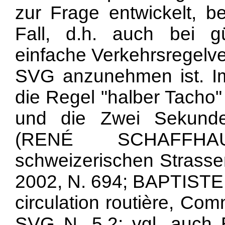
zur Frage entwickelt, 
Fall, d.h. auch bei gü
einfache Verkehrsregelve
SVG anzunehmen ist. Im
die Regel "halber Tacho
und die Zwei Sekunde
(RENÉ SCHAFFHA
schweizerischen Strassen
2002, N. 694; BAPTISTE
circulation routière, Com
SVG N. 5.2; vgl. auch