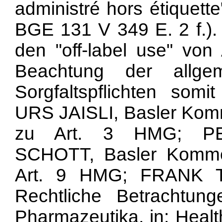
administré hors étiquett
BGE 131 V 349 E. 2 f.). 
den "off-label use" von 
Beachtung der allgeme
Sorgfaltspflichten somit
URS JAISLI, Basler Komme
zu Art. 3 HMG; P
SCHOTT, Basler Komment
Art. 9 HMG; FRANK T
Rechtliche Betrachtu
Pharmazeutika, in: Health