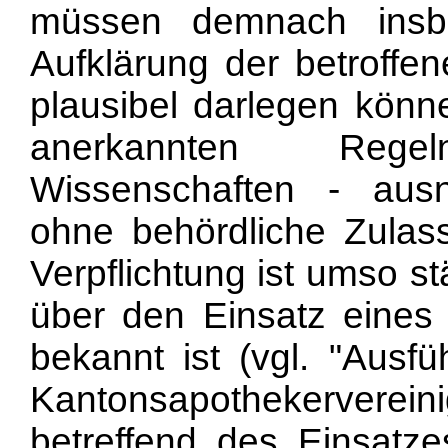
müssen demnach insbe
Aufklärung der betroffe
plausibel darlegen könne
anerkannten Rege
Wissenschaften - ausn
ohne behördliche Zulas
Verpflichtung ist umso s
über den Einsatz eines A
bekannt ist (vgl. "Ausf
Kantonsapothekervere
betreffend des Einsatze