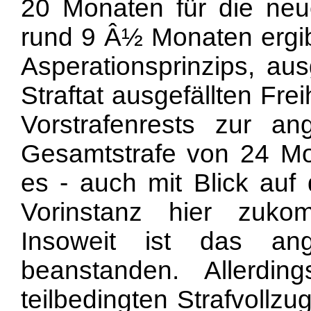
20 Monaten für die neu
rund 9 Â½ Monaten ergi
Asperationsprinzips, au
Straftat ausgefällten Fre
Vorstrafenrests zur a
Gesamtstrafe von 24 Mo
es - auch mit Blick auf
Vorinstanz hier zuko
Insoweit ist das ang
beanstanden. Allerdi
teilbedingten Strafvollz