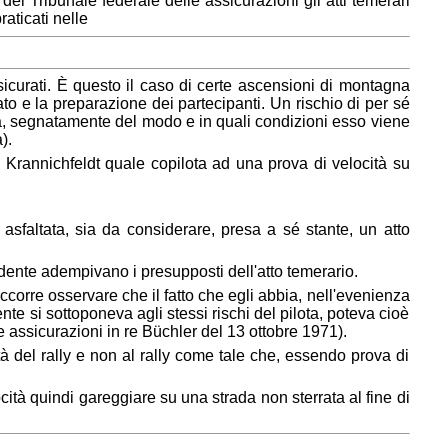
del Tribunale federale delle assicurazioni gli atti temerari
aticati nelle
assicurati. È questo il caso di certe ascensioni di montagna
o e la preparazione dei partecipanti. Un rischio di per sé
ta, segnatamente del modo e in quali condizioni esso viene
).
 Krannichfeldt quale copilota ad una prova di velocità su
asfaltata, sia da considerare, presa a sé stante, un atto
idente adempivano i presupposti dell'atto temerario.
corre osservare che il fatto che egli abbia, nell'evenienza
ente si sottoponeva agli stessi rischi del pilota, poteva cioè
 assicurazioni in re Büchler del 13 ottobre 1971).
ità del rally e non al rally come tale che, essendo prova di
ità quindi gareggiare su una strada non sterrata al fine di