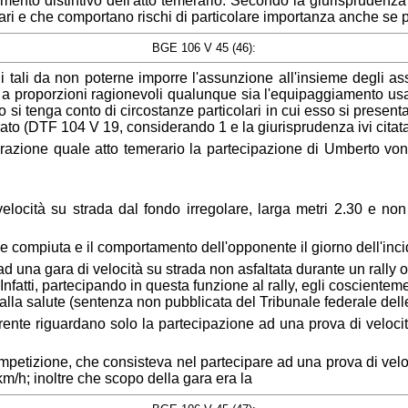
mento distintivo dell'atto temerario. Secondo la giurisprudenza 
ari e che comportano rischi di particolare importanza anche se pr
BGE 106 V 45 (46):
icoli tali da non poterne imporre l'assunzione all'insieme degli 
e a proporzioni ragionevoli qualunque sia l'equipaggiamento usat
i tenga conto di circostanze particolari in cui esso si presen
curato (DTF 104 V 19, considerando 1 e la giurisprudenza ivi citata
urazione quale atto temerario la partecipazione di Umberto von
elocità su strada dal fondo irregolare, larga metri 2.30 e non 
ne compiuta e il comportamento dell'opponente il giorno dell'inc
 una gara di velocità su strada non asfaltata durante un rally oc
. Infatti, partecipando in questa funzione al rally, egli coscientem
alla salute (sentenza non pubblicata del Tribunale federale delle
icorrente riguardano solo la partecipazione ad una prova di veloc
ompetizione, che consisteva nel partecipare ad una prova di veloc
m/h; inoltre che scopo della gara era la