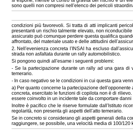
si espone, mentre di contro la gravità del rischio è un ele
sono quelli non compresi nell'elenco dei pericoli straordin
condizioni più favorevoli. Si tratta di atti implicanti per
presentanti un rischio talmente elevato, non riconducibil
assicurato può comunque perdere questa qualifica quando s
affrontato, del materiale usato e delle attitudini dell'assi
2. Nell'evenienza concreta l'INSAI ha escluso dall'assic
strada non asfaltata durante un rally automobilistico.
Si pongono quindi all'esame i seguenti problemi:
- Se la partecipazione durante un rally ad una gara di v
temerario.
- In caso negativo se le condizioni in cui questa gara ven
a) Per quanto concerne la partecipazione dell'opponente ad
concreta, esercitato le funzioni di copilota non è di rilievo
essere coinvolto in un incidente tale da comportare danni 
Inoltre è pacifico che le riserve formulate dall'Istituto r
regolarità, non presenta gli aspetti dell'atto temerario.
Se in concreto si considerano gli aspetti generali della c
raggiungere, se possibile, una velocità media di 100/120 k