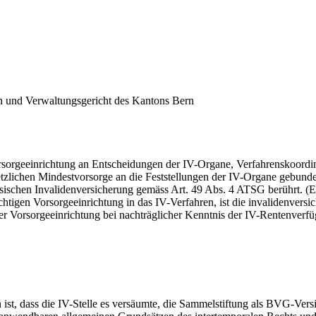
rn und Verwaltungsgericht des Kantons Bern
rsorgeeinrichtung an Entscheidungen der IV-Organe, Verfahrenskoordin
etzlichen Mindestvorsorge an die Feststellungen der IV-Organe gebund
ssischen Invalidenversicherung gemäss
Art. 49 Abs. 4 ATSG
berührt. (E
htigen Vorsorgeeinrichtung in das IV-Verfahren, ist die invalidenversic
der Vorsorgeeinrichtung bei nachträglicher Kenntnis der IV-Rentenverf
n ist, dass die IV-Stelle es versäumte, die Sammelstiftung als BVG-Ve