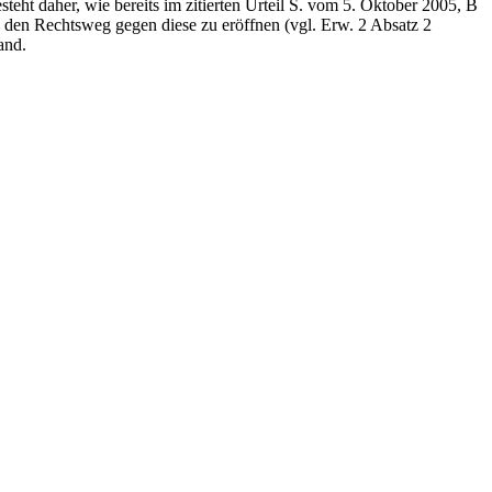
teht daher, wie bereits im zitierten Urteil S. vom 5. Oktober 2005, B
g den Rechtsweg gegen diese zu eröffnen (vgl. Erw. 2 Absatz 2
and.