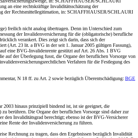
en Sozialversicherungszweige, in: SCHAFFHAUSER/SCHLAURI
ng an eine rechtskräftige Invaliditätsschätzung der
etzung der Rechtsmittellegitimation, in: SCHAFFHAUSER/SCHLAURI
sorge) freilich nicht analog übertragen. Denn im Unterschied zum
essung der Invalidenversicherung für die (obligatorische) berufliche
rücklich verankert. Dies zeigt sich darin, dass sich der
ert (
Art. 23 lit. a BVG
in der seit 1. Januar 2005 gültigen Fassung),
auf eine BVG-Invalidenrente gestützt auf
Art. 26 Abs. 1 BVG
die auf der Überlegung fusst, die Organe der beruflichen Vorsorge von
invalidenversicherungsrechtlichen Verfahren für die Festlegung des
mentar, N 18 ff. zu Art. 2 sowie bezüglich Überentschädigung:
BGE
003 hinaus prinzipiell bindend ist, ist sie geeignet, die
) zu berühren. Die Organe der beruflichen Vorsorge sind daher zur
 den Invaliditätsgrad berechtigt; ebenso ist der BVG-Versicherer
eine Rente der Invalidenversicherung zu führen.
ise Rechnung zu tragen, dass den Ergebnissen bezüglich Invalidität