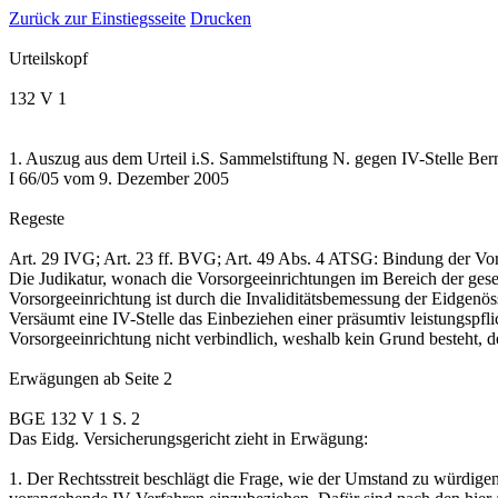
Zurück zur Einstiegsseite
Drucken
Urteilskopf
132 V 1
1. Auszug aus dem Urteil i.S. Sammelstiftung N. gegen IV-Stelle Be
I 66/05 vom 9. Dezember 2005
Regeste
Art. 29 IVG
;
Art. 23 ff. BVG
;
Art. 49 Abs. 4 ATSG
: Bindung der Vo
Die Judikatur, wonach die Vorsorgeeinrichtungen im Bereich der ges
Vorsorgeeinrichtung ist durch die Invaliditätsbemessung der Eidgenö
Versäumt eine IV-Stelle das Einbeziehen einer präsumtiv leistungspflic
Vorsorgeeinrichtung nicht verbindlich, weshalb kein Grund besteht, 
Erwägungen
ab Seite 2
BGE 132 V 1 S. 2
Das Eidg. Versicherungsgericht zieht in Erwägung:
1.
Der Rechtsstreit beschlägt die Frage, wie der Umstand zu würdige