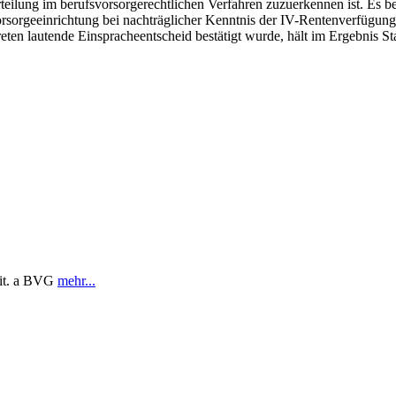
eilung im berufsvorsorgerechtlichen Verfahren zuzuerkennen ist. Es bes
orsorgeeinrichtung bei nachträglicher Kenntnis der IV-Rentenverfügun
reten lautende Einspracheentscheid bestätigt wurde, hält im Ergebnis St
lit. a BVG
mehr...