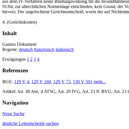
aus dem IV-Verfahren keine Bindungswirkung für die Invaliditätsbeurt
91/04, zur altrechtlichen Normenlage entschieden, kein Grund, der V
hievor). Der angefochtene Gerichtsentscheid, worin der auf Nichteint
4.
(Gerichtskosten)
Inhalt
Ganzes Dokument
Regeste:
deutsch
französisch
italienisch
Erwägungen
1
2
3
4
Referenzen
BGE:
129 V 4
,
129 V 169
,
129 V 73
,
130 V 501
mehr...
Artikel: Art. 49 Abs. 4 ATSG, Art. 29 IVG, Art. 23 ff. BVG, Art. 23 
Navigation
Neue Suche
ähnliche Leitentscheide suchen