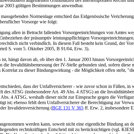
anwendbaren allgemeinen Grundsätzen des intertemporalen Rechts und 
nuar 2003 gültigen Bestimmungen anwendbar.
02 massgebenden Normenlage entschied das Eidgenössische Vericherungs
eruflicher Vorsorge wie folgt:
erfügung allen in Betracht fallenden Vorsorgeeinrichtungen von Amtes w
nbeziehen der präsumptiv leistungspflichtigen Vorsorgeeinrichtungen, 
rgerechtlich nicht verbindlich. In diesem Fall besteht kein Grund, der 
teil S. vom 5. Oktober 2005, B 91/04, Erw. 3).
ist, hängt davon ab, ob über den 1. Januar 2003 hinaus Vorsorgeeinri
n die Invaliditätsbemessung der IV-Stelle gebunden sind, sofern diese ni
orrelat zu dieser Bindungswirkung - die Möglichkeit offen steht, "die 
entschieden, dass der Unfallversicherer - wie zuvor schon in Fällen,
haft des ATSG (insbesondere
Art. 49 Abs. 4 ATSG
) an die Invaliditäts
9 Abs. 4 ATSG
, weshalb dieser nicht zur Einsprache gegen die Verfüg
tigt ist; ebenso fehlt dem Unfallversicherer die Berechtigung zur Ver
 der Invalidenversicherung (
BGE 131 V 365
ff. Erw. 2, insbesondere E
angenommen werden kann, soweit nicht eine eigentliche Bindung an den
vorliegenden rechtskräftigen Entscheid mit zu berücksichtigen (vgl. K