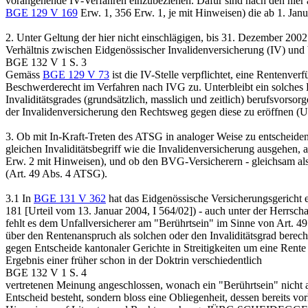
vorangehende IV-Verfahren einzubeziehen. Dafür sind nach den hier 
BGE 129 V 169
Erw. 1, 356 Erw. 1, je mit Hinweisen) die ab 1. Ja
2.
Unter Geltung der hier nicht einschlägigen, bis 31. Dezember 20
Verhältnis zwischen Eidgenössischer Invalidenversicherung (IV) und b
BGE 132 V 1 S. 3
Gemäss
BGE 129 V 73
ist die IV-Stelle verpflichtet, eine Rentenv
Beschwerderecht im Verfahren nach IVG zu. Unterbleibt ein solches Ei
Invaliditätsgrades (grundsätzlich, masslich und zeitlich) berufsvorso
der Invalidenversicherung den Rechtsweg gegen diese zu eröffnen (Ur
3.
Ob mit In-Kraft-Treten des ATSG in analoger Weise zu entscheiden 
gleichen Invaliditätsbegriff wie die Invalidenversicherung ausgehen, a
Erw. 2 mit Hinweisen), und ob den BVG-Versicherern - gleichsam als K
(
Art. 49 Abs. 4 ATSG
).
3.1
In
BGE 131 V 362
hat das Eidgenössische Versicherungsgericht 
181 [Urteil vom 13. Januar 2004, I 564/02]) - auch unter der Herrsc
fehlt es dem Unfallversicherer am "Berührtsein" im Sinne von
Art. 4
über den Rentenanspruch als solchen oder den Invaliditätsgrad berech
gegen Entscheide kantonaler Gerichte in Streitigkeiten um eine Rente
Ergebnis einer früher schon in der Doktrin verschiedentlich
BGE 132 V 1 S. 4
vertretenen Meinung angeschlossen, wonach ein "Berührtsein" nicht 
Entscheid besteht, sondern bloss eine Obliegenheit, dessen bereits 