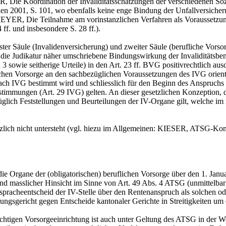
, Die Koordination der Invaliditätsschätzungen der verschieden
len 2001, S. 101, wo ebenfalls keine enge Bindung der Unfallversicheru
 MEYER, Die Teilnahme am vorinstanzlichen Verfahren als Vorauss
ff. und insbesondere S. 28 ff.).
n erster Säule (Invalidenversicherung) und zweiter Säule (berufliche Vor
h die Judikatur näher umschriebene Bindungswirkung der Invaliditätsbem
3 sowie seitherige Urteile) in den
Art. 23 ff. BVG
positivrechtlich ausd
ichen Vorsorge an den sachbezüglichen Voraussetzungen des IVG orienti
nach IVG bestimmt wird und schliesslich für den Beginn des Anspruchs 
estimmungen (
Art. 29 IVG
) gelten. An dieser gesetzlichen Konzeption, 
glich Feststellungen und Beurteilungen der IV-Organe gilt, welche im 
tzlich nicht untersteht (vgl. hiezu im Allgemeinen: KIESER, ATSG-Kom
e Organe der (obligatorischen) beruflichen Vorsorge über den 1. Januar 2
 und masslicher Hinsicht im Sinne von
Art. 49 Abs. 4 ATSG
(unmittelbar
acheentscheid der IV-Stelle über den Rentenanspruch als solchen oder
ngsgericht gegen Entscheide kantonaler Gerichte in Streitigkeiten um 
chtigen Vorsorgeeinrichtung ist auch unter Geltung des ATSG in der We