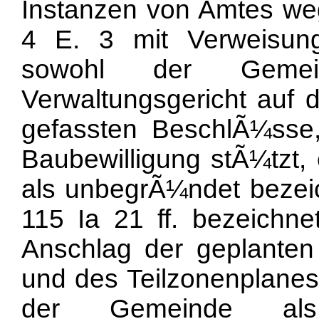
Instanzen von Amtes we
4 E. 3 mit Verweisun
sowohl der Geme
Verwaltungsgericht auf d
gefassten BeschlÃ¼sse, 
Baubewilligung stÃ¼tzt, 
als unbegrÃ¼ndet bezei
115 Ia 21 ff. bezeichne
Anschlag der geplante
und des Teilzonenplanes
der Gemeinde a