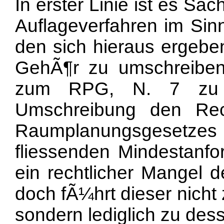
In erster Linie ist es S
Auflageverfahren im Sin
den sich hieraus ergebe
GehÃ¶r zu umschreiben
zum RPG, N. 7 zu A
Umschreibung den Rec
Raumplanungsgesetze
fliessenden Mindestanfor
ein rechtlicher Mangel d
doch fÃ¼hrt dieser nicht 
sondern lediglich zu des