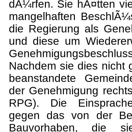
dÃ¼rfen. Sie hÃ¤tten vi
mangelhaften BeschlÃ¼s
die Regierung als Gen
und diese um Wiederer
Genehmigungsbeschl
Nachdem sie dies nicht g
beanstandete Gemeind
der Genehmigung rechtsv
RPG). Die Einsprach
gegen das von der Bes
Bauvorhaben, die s