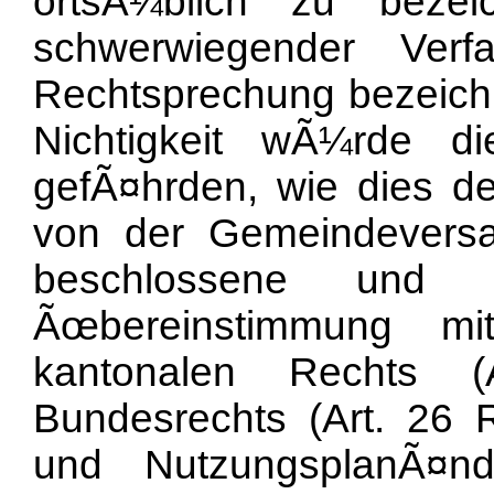
ortsÃ¼blich zu bezei
schwerwiegender Verf
Rechtsprechung bezeich
Nichtigkeit wÃ¼rde die
gefÃ¤hrden, wie dies der
von der Gemeindever
beschlossene und
Ãœbereinstimmung mi
kantonalen Rechts
Bundesrechts (Art. 26
und NutzungsplanÃ¤n