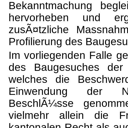
Bekanntmachung beglei
hervorheben und erg
zusÃ¤tzliche Massnah
Profilierung des Baugesu
Im vorliegenden Falle ge
des Baugesuches der 
welches die Beschwer
Einwendung der Nic
BeschlÃ¼sse genomme
vielmehr allein die
kantonalen Recht als au