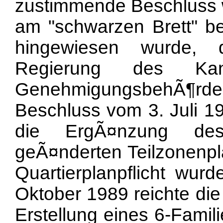
zustimmende Beschluss 
am "schwarzen Brett" b
hingewiesen wurde,
Regierung des Ka
GenehmigungsbehÃ¶rde 
Beschluss vom 3. Juli 1
die ErgÃ¤nzung de
geÃ¤nderten Teilzonenpl
Quartierplanpflicht wurd
Oktober 1989 reichte die
Erstellung eines 6-Famil