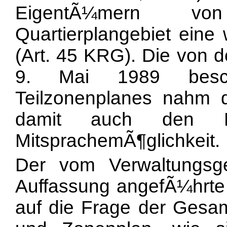
EigentÃ¼mern v
Quartierplangebiet eine
(Art. 45 KRG). Die von
9. Mai 1989 besch
Teilzonenplanes nahm
damit auch den Be
MitsprachemÃ¶glichkeit.
Der vom Verwaltungsge
Auffassung angefÃ¼hrte
auf die Frage der Gesam