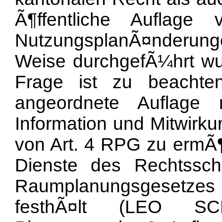
Ã¶ffentliche Auflage
NutzungsplanÃ¤nderu
Weise durchgefÃ¼hrt wu
Frage ist zu beachten
angeordnete Auflage 
Information und Mitwirk
von Art. 4 RPG zu ermÃ¶g
Dienste des Rechtssch
Raumplanungsgesetzes
festhÃ¤lt (LEO 