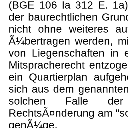
(BGE 106 Ia 312 E. 1a)
der baurechtlichen Gru
nicht ohne weiteres auf
Ã¼bertragen werden, m
von Liegenschaften in 
Mitspracherecht entzogen
ein Quartierplan aufgeh
sich aus dem genannten 
solchen Falle de
RechtsÃ¤nderung am "sc
genÃ¼ge.