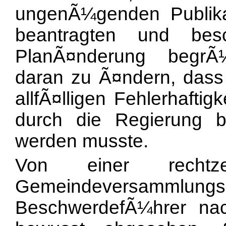
ungenÃ¼genden Publik
beantragten und bes
PlanÃ¤nderung begrÃ
daran zu Ã¤ndern, dass 
allfÃ¤lligen Fehlerhafti
durch die Regierung b
werden musste.
Von einer rechtze
Gemeindeversammlun
BeschwerdefÃ¼hrer nac