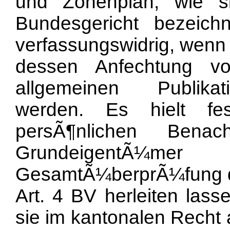
und Zonenplan, wie s
Bundesgericht bezeichn
verfassungswidrig, wenn 
dessen Anfechtung vo
allgemeinen Publikat
werden. Es hielt fe
persÃ¶nlichen Benac
GrundeigentÃ¼m
GesamtÃ¼berprÃ¼fung de
Art. 4 BV herleiten lass
sie im kantonalen Recht