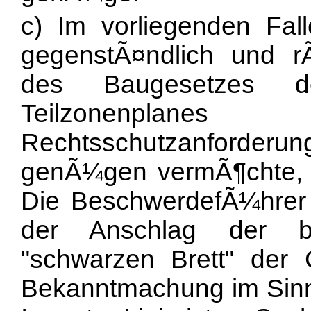
c) Im vorliegenden Fal
gegenstÃ¤ndlich und r
des Baugesetzes 
Teilzonenpl
Rechtsschutzanforde
genÃ¼gen vermÃ¶chte, n
Die BeschwerdefÃ¼hrer s
der Anschlag der b
"schwarzen Brett" der
Bekanntmachung im Sinn