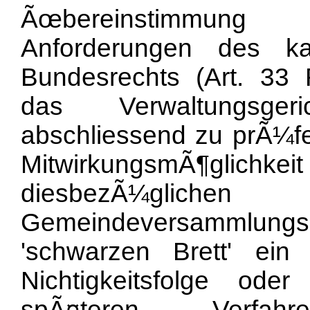
Ãœbereinstimmung
Anforderungen des k
Bundesrechts (Art. 33
das Verwaltungsge
abschliessend zu prÃ¼fen
MitwirkungsmÃ¶glichkei
diesbezÃ¼glichen
Gemeindeversammlung
'schwarzen Brett' ein 
Nichtigkeitsfolge oder
spÃ¤teren Verfah