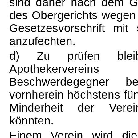
sind daher nach dem Ges
des Obergerichts wegen w
Gesetzesvorschrift mit 
anzufechten.
d) Zu prüfen bleib
Apothekerverein
Beschwerdegegner be
vornherein höchstens fün
Minderheit der Verein
könnten.
Einem Verein wird die