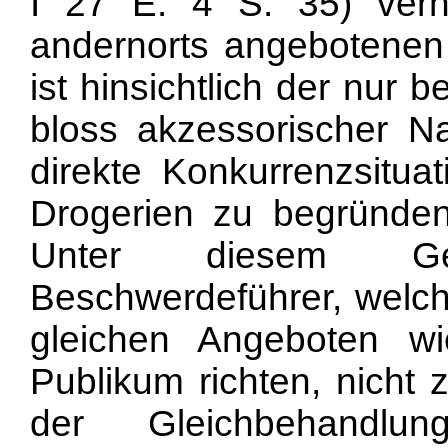
I 27 E. 4 S. 35) vern
andernorts angebotenen 
ist hinsichtlich der nur 
bloss akzessorischer N
direkte Konkurrenzsitu
Drogerien zu begründe
Unter diesem Ges
Beschwerdeführer, welche
gleichen Angeboten w
Publikum richten, nicht
der Gleichbehandlu