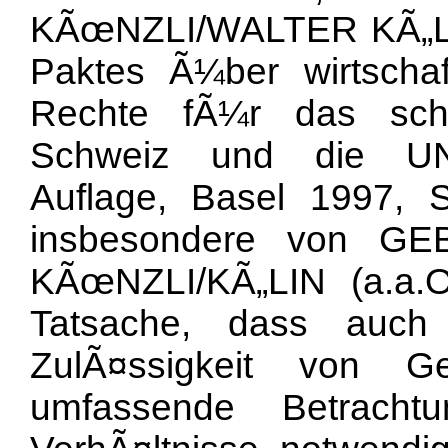
KÃœNZLI/WALTER KÃ„LI
Paktes Ã¼ber wirtschaft
Rechte fÃ¼r das schw
Schweiz und die UNO
Auflage, Basel 1997, S
insbesondere von GE
KÃœNZLI/KÃ„LIN (a.a.O.
Tatsache, dass auch
ZulÃ¤ssigkeit von G
umfassende Betrachtu