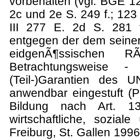
vorbehalten (vgl. BGE 1
2c und 2e S. 249 f.; 123
III 277 E. 2d S. 281 f
entgegen der dem seinerz
eidgenÃ¶ssischen R
Betrachtungsweise 
(Teil-)Garantien des U
anwendbar eingestuft 
Bildung nach Art. 
wirtschaftliche, soziale
Freiburg, St. Gallen 1996,