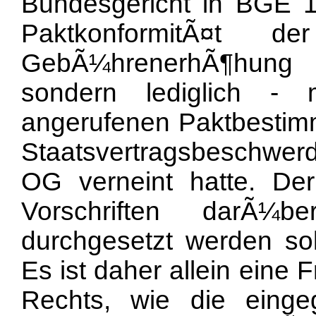
Bundesgericht in BGE 
PaktkonformitÃ¤t d
GebÃ¼hrenerhÃ¶hung 
sondern lediglich - m
angerufenen Paktbestimm
Staatsvertragsbeschwerde
OG verneint hatte. De
Vorschriften darÃ¼b
durchgesetzt werden sol
Es ist daher allein eine 
Rechts, wie die eingeg