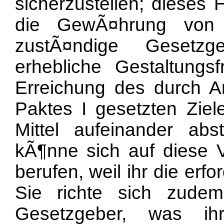
sicherzustellen; dieses 
die GewÃ¤hrung von S
zustÃ¤ndige Gesetzg
erhebliche Gestaltungsf
Erreichung des durch Ar
Paktes I gesetzten Zie
Mittel aufeinander ab
kÃ¶nne sich auf diese V
berufen, weil ihr die erf
Sie richte sich zudem
Gesetzgeber, was ih