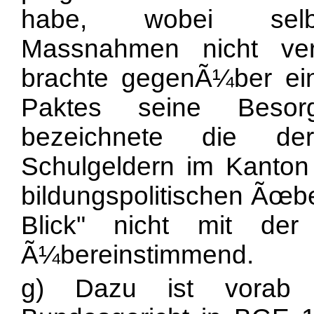
habe, wobei selbst
Massnahmen nicht ve
brachte gegenÃ¼ber ein
Paktes seine Beso
bezeichnete die de
Schulgeldern im Kanton
bildungspolitischen Ãœbe
Blick" nicht mit de
Ã¼bereinstimmend.
g) Dazu ist vorab