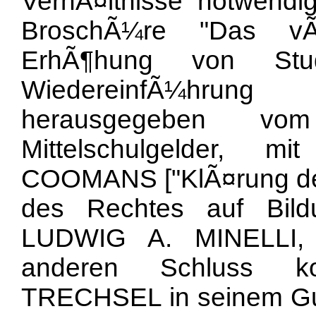
VerhÃ¤ltnisse notwendi
BroschÃ¼re "Das vÃ¶
ErhÃ¶hung von Stu
WiedereinfÃ¼hrun
herausgegeben vom
Mittelschulgelder, 
COOMANS ["KlÃ¤rung der
des Rechtes auf Bil
LUDWIG A. MINELLI, 
anderen Schluss 
TRECHSEL in seinem Gu