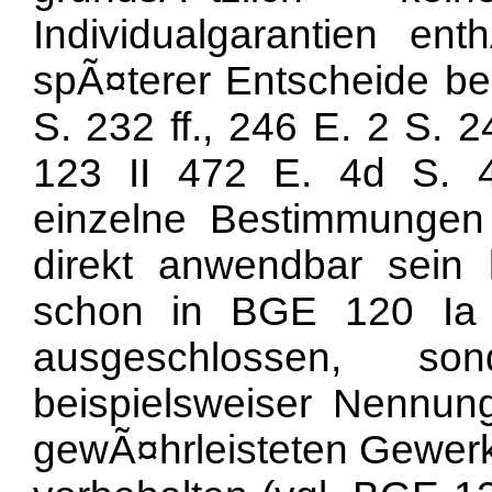
Individualgarantien en
spÃ¤terer Entscheide be
S. 232 ff., 246 E. 2 S. 2
123 II 472 E. 4d S. 4
einzelne Bestimmunge
direkt anwendbar sein
schon in BGE 120 I
ausgeschlossen, s
beispielsweiser Nennun
gewÃ¤hrleisteten Gewerks