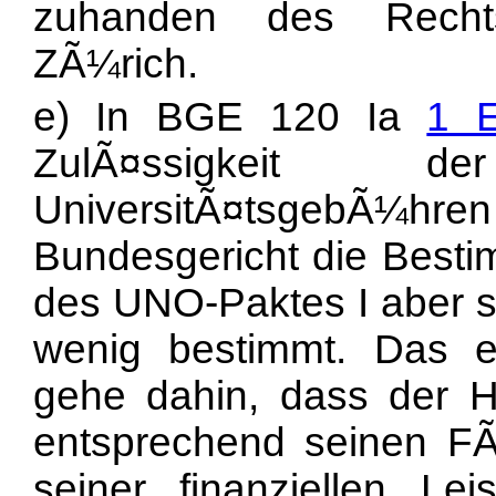
zuhanden des Rechts
ZÃ¼rich.
e) In BGE 120 Ia
1 E
ZulÃ¤ssigkeit 
UniversitÃ¤tsgebÃ¼h
Bundesgericht
die Besti
des UNO-Paktes I aber se
wenig bestimmt. Das eig
gehe dahin, dass der H
entsprechend seinen FÃ
seiner finanziellen Lei