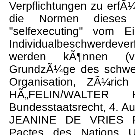
Verpflichtungen zu erfÃ¼
die Normen dieses P
"selfexecuting" vom 
Individualbeschwerdev
werden kÃ¶nnen (
GrundzÃ¼ge des schweiz
Organisation, ZÃ¼ri
HÃ„FELIN/WALTER H
Bundesstaatsrecht, 4. Au
JEANINE DE VRIES RE
Pactes des Nations Un