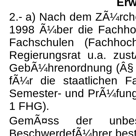
Erw
2.- a) Nach dem ZÃ¼rch
1998 Ã¼ber die Fachho
Fachschulen (Fachhoc
Regierungsrat u.a. zus
GebÃ¼hrenordnung (Â§ 18
fÃ¼r die staatlichen F
Semester- und PrÃ¼fung
1 FHG).
GemÃ¤ss der unbestr
BeschwerdefÃ¼hrer best