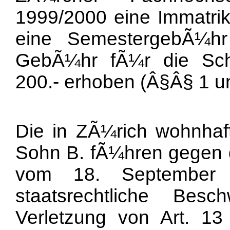
1999/2000 eine Immatrik
eine SemestergebÃ¼hr
GebÃ¼hr fÃ¼r die Sch
200.- erhoben (Â§Â§ 1 u
Die in ZÃ¼rich wohnhaf
Sohn B. fÃ¼hren gegen 
vom 18. September 
staatsrechtliche Be
Verletzung von Art. 13 