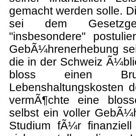
gemacht werden solle. Di
sei dem Gesetzgeb
"insbesondere" postulie
GebÃ¼hrenerhebung sei
die in der Schweiz Ã¼bl
bloss einen Bru
Lebenshaltungskosten d
vermÃ¶chte eine blos
selbst ein voller GebÃ
Studium fÃ¼r finanziell