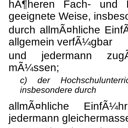
hÃ¶heren Fach- und B
geeignete Weise, insbes
durch allmÃ¤hliche EinfÃ
allgemein verfÃ¼gbar
und jedermann zugÃ
mÃ¼ssen;
c) der Hochschulunterr
insbesondere durch
allmÃ¤hliche EinfÃ¼hr
jedermann gleichermass