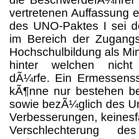
vertretenen Auffassung e
des UNO-Paktes I sei 
im Bereich der Zugang
Hochschulbildung als Min
hinter welchen nich
dÃ¼rfe. Ein Ermessenss
kÃ¶nne nur bestehen be
sowie bezÃ¼glich des 
Verbesserungen, keinesfa
Verschlechterung de