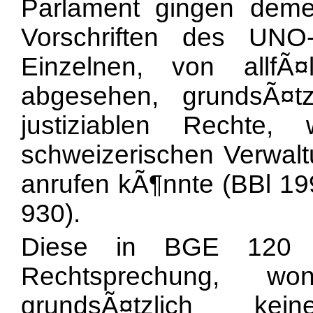
Parlament gingen deme
Vorschriften des UN
Einzelnen, von allfÃ
abgesehen, grundsÃ¤tz
justiziablen Rechte
schweizerischen Verwal
anrufen kÃ¶nnte (BBl 19
930).
Diese in BGE 12
Rechtsprechung, 
grundsÃ¤tzlich ke