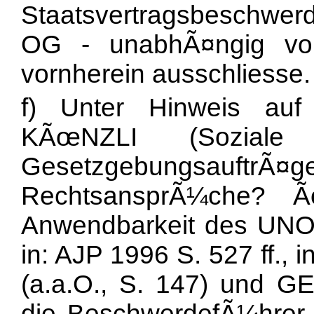
Staatsvertragsbeschwerde
OG - unabhÃ¤ngig von
vornherein ausschliesse.
f) Unter Hinweis au
KÃœNZLI (Soziale 
Gesetzgebungsauftr
RechtsansprÃ¼che? Ã
Anwendbarkeit des UNO-
in: AJP 1996 S. 527 ff.,
(a.a.O., S. 147) und GE
die BeschwerdefÃ¼hrer