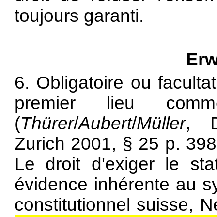
toujours garanti.
Erw
6. Obligatoire ou faculta
premier lieu co
(
Thürer
/
Aubert
/
Müller
, D
Zurich 2001, § 25 p. 39
Le droit d'exiger le s
évidence inhérente au s
constitutionnel suisse, 