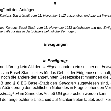
B.
ng" mit den Anträgen:
 Kantons Basel-Stadt vom 11. November 1913 aufzuheben und Laurent Werzinger 
s des Kantons Basel-Stadt vom 11. November 1913 aufzuheben und das Zivil
edenfalls für das in der Schweiz befindliche Vermögen;
Erwägungen
in Erwägung:
erklärung kein Akt der
streitigen
, sondern ein solcher der
freiw
von Basel-Stadt, sei es für das Gebiet der Eidgenossenschaft,
 noch die andere der angeführten Gesetzesbestimmungen die Ein
 ZGB und § 8 EG Basel-Stadt den
Gerichten
zugewiesen sind, d
ne Abänderung der rechtlichen Natur des in Frage stehenden Ve
streitigkeit
im Sinne des Art. 56 OG gesprochen werden kann;
er angefochtene Entscheid auf Nichteintreten lautet, auch ke