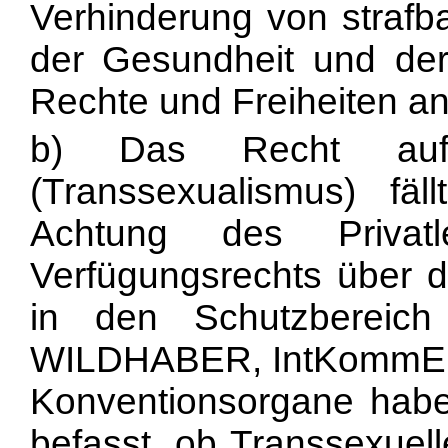
Verhinderung von straf
der Gesundheit und de
Rechte und Freiheiten and
b) Das Recht auf ge
(Transsexualismus) fä
Achtung des Privatl
Verfügungsrechts über d
in den Schutzbereic
WILDHABER, IntKommEMRK,
Konventionsorgane haben
befasst, ob Transsexuel