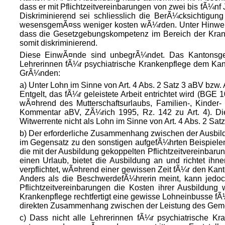
dass er mit Pflichtzeitvereinbarungen von zwei bis fÃ¼nf 
Diskriminierend sei schliesslich die BerÃ¼cksichtigu
wesensgemÃ¤ss weniger kosten wÃ¼rden. Unter Hinweis 
dass die Gesetzgebungskompetenz im Bereich der Kranke
somit diskriminierend.
Diese EinwÃ¤nde sind unbegrÃ¼ndet. Das Kantonsgeri
Lehrerinnen fÃ¼r psychiatrische Krankenpflege dem Kan
GrÃ¼nden:
a) Unter Lohn im Sinne von Art. 4 Abs. 2 Satz 3 aBV bzw.
Entgelt, das fÃ¼r geleistete Arbeit entrichtet wird (BG
wÃ¤hrend des Mutterschaftsurlaubs, Familien-, Kin
Kommentar aBV, ZÃ¼rich 1995, Rz. 142 zu Art. 4). Di
Witwerrente nicht als Lohn im Sinne von Art. 4 Abs. 2 Sa
b) Der erforderliche Zusammenhang zwischen der Ausbild
im Gegensatz zu den sonstigen aufgefÃ¼hrten Beispielen
die mit der Ausbildung gekoppelten Pflichtzeitvereinba
einen Urlaub, bietet die Ausbildung an und richtet ih
verpflichtet, wÃ¤hrend einer gewissen Zeit fÃ¼r den Kant
Anders als die BeschwerdefÃ¼hrerin meint, kann jedoch
Pflichtzeitvereinbarungen die Kosten ihrer Ausbildun
Krankenpflege rechtfertigt eine gewisse Lohneinbusse fÃ
direkten Zusammenhang zwischen der Leistung des Gem
c) Dass nicht alle Lehrerinnen fÃ¼r psychiatrische Kr