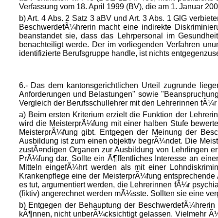
Verfassung vom 18. April 1999 (BV), die am 1. Januar 2000
b) Art. 4 Abs. 2 Satz 3 aBV und Art. 3 Abs. 1 GlG verbie
BeschwerdefÃ¼hrerin macht eine indirekte Diskriminie
beanstandet sie, dass das Lehrpersonal im Gesundheit
benachteiligt werde. Der im vorliegenden Verfahren un
identifizierte Berufsgruppe handle, ist nichts entgegenzus
6.- Das dem kantonsgerichtlichen Urteil zugrunde liege
Anforderungen und Belastungen" sowie "Beanspruchung S
Vergleich der Berufsschullehrer mit den Lehrerinnen fÃ¼r
a) Beim ersten Kriterium erzielt die Funktion der Lehrer
wird die MeisterprÃ¼fung mit einer halben Stufe bewerte
MeisterprÃ¼fung gibt. Entgegen der Meinung der Besch
Ausbildung ist zum einen objektiv begrÃ¼ndet. Die Mei
zustÃ¤ndigen Organen zur Ausbildung von Lehrlingen erfor
PrÃ¼fung dar. Sollte ein Ã¶ffentliches Interesse an ei
Mitteln eingefÃ¼hrt werden als mit einer Lohndiskrim
Krankenpflege eine der MeisterprÃ¼fung entsprechende
es tut, argumentiert werden, die Lehrerinnen fÃ¼r psyc
(fiktiv) angerechnet werden mÃ¼sste. Sollten sie eine v
b) Entgegen der Behauptung der BeschwerdefÃ¼hrerin h
kÃ¶nnen, nicht unberÃ¼cksichtigt gelassen. Vielmehr Ã¼