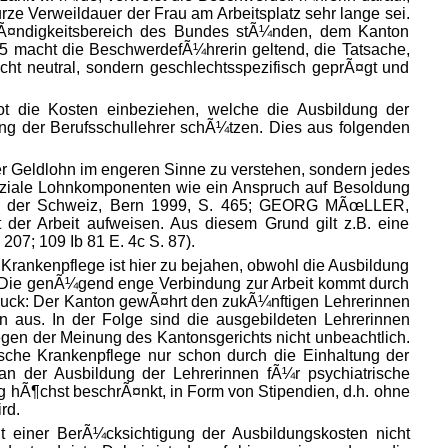
urze Verweildauer der Frau am Arbeitsplatz sehr lange sei.
ustÃ¤ndigkeitsbereich des Bundes stÃ¼nden, dem Kanton
 macht die BeschwerdefÃ¼hrerin geltend, die Tatsache,
ht neutral, sondern geschlechtsspezifisch geprÃ¤gt und
t die Kosten einbeziehen, welche die Ausbildung der
ng der Berufsschullehrer schÃ¼tzen. Dies aus folgenden
der Geldlohn im engeren Sinne zu verstehen, sondern jedes
soziale Lohnkomponenten wie ein
Anspruch auf Besoldung
 in der Schweiz, Bern 1999, S. 465; GEORG MÃœLLER,
er Arbeit aufweisen. Aus diesem Grund gilt z.B. eine
 207; 109 Ib 81 E. 4c S. 87).
rankenpflege ist hier zu bejahen, obwohl die Ausbildung
d. Die genÃ¼gend enge Verbindung zur Arbeit kommt durch
druck: Der Kanton gewÃ¤hrt den zukÃ¼nftigen Lehrerinnen
n aus. In der Folge sind die ausgebildeten Lehrerinnen
gegen der Meinung des Kantonsgerichts nicht unbeachtlich.
ische Krankenpflege nur schon durch die Einhaltung der
an der Ausbildung der Lehrerinnen fÃ¼r psychiatrische
g hÃ¶chst beschrÃ¤nkt, in Form von Stipendien, d.h. ohne
rd.
ht einer BerÃ¼cksichtigung der Ausbildungskosten nicht