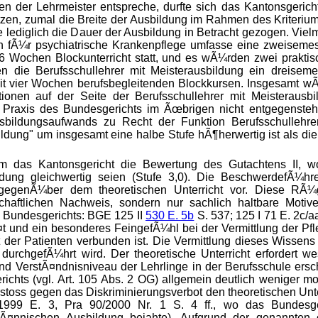
en der Lehrmeister entspreche, durfte sich das Kantonsgerich
zen, zumal die Breite der Ausbildung im Rahmen des Kriterium
 lediglich die Dauer der Ausbildung in Betracht gezogen. Vielm
n fÃ¼r psychiatrische Krankenpflege umfasse eine zweisemest
6 Wochen Blockunterricht statt, und es wÃ¼rden zwei prakt
 die Berufsschullehrer mit Meisterausbildung ein dreiseme
mit vier Wochen berufsbegleitenden Blockkursen. Insgesamt wÃ
nen auf der Seite der Berufsschullehrer mit Meisterausbi
 Praxis des Bundesgerichts im Ãœbrigen nicht entgegensteh
sbildungsaufwands zu Recht der Funktion Berufsschullehrer 
ldung" um insgesamt eine halbe Stufe hÃ¶herwertig ist als di
m das Kantonsgericht die Bewertung des Gutachtens II, w
ldung gleichwertig seien (Stufe 3,0). Die BeschwerdefÃ¼hr
 gegenÃ¼ber dem theoretischen Unterricht vor. Diese RÃ¼
chaftlichen Nachweis, sondern nur sachlich haltbare Mot
 Bundesgerichts: BGE 125 II
530 E. 5b
S. 537; 125 I 71 E. 2c/a
litÃ¤t und ein besonderes FeingefÃ¼hl bei der Vermittlung der 
t der Patienten verbunden ist. Die Vermittlung dieses Wissens
durchgefÃ¼hrt wird. Der theoretische Unterricht erfordert
nd VerstÃ¤ndnisniveau der Lehrlinge
in der Berufsschule ers
chts (vgl. Art. 105 Abs. 2 OG) allgemein deutlich weniger mot
stoss gegen das Diskriminierungsverbot den theoretischen Unter
999 E. 3, Pra 90/2000 Nr. 1 S. 4 ff., wo das Bundesger
¤nnischen Ausbildung bejahte). Aufgrund der genannten 