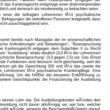
h das Kantonsgericht entspringe einer diskriminierenden
blich und demnach als minderwertig zu betrachten seien.
einer der befragten Lehrerinnen fÃ¼r psychiatrische
r Befragungen der betroffenen Personen festgestellt, dass
nicht ausschlaggebend sein.
 somit bereits nach Massgabe der im wissenschaftlichen
ysische Anforderungen und Belastungen", "Beanspruchung
das Kantonsgericht entgegen dem Gutachten II zu Recht
m "Ausbildung" relativ deutlich (3,0 fÃ¼r die Lehrerinnen
sychische Beanspruchung" (3,0 gegen 2,5) vor. Das lÃ¤sst
ide Funktionen sind dennoch nicht gleichwertig, weil die
erium gilt die Gewichtung 300 und fÃ¼r das zweite die
n Lehrerinnen fÃ¼r psychiatrische Krankenpflege. Eine
 zulÃ¤ssig. Um die HÃ¶he der besseren EntlÃ¶hnung zu
weitere Gesichtspunkte: die Finanzierung der Ausbildung
lle keinen Lohn dar. Die Ausbildungskosten wÃ¼rden den
Besoldung nicht davon abhÃ¤ngig sei, wer bzw. welcher
ahlt wÃ¼rde, verweist die BeschwerdefÃ¼hrerin darauf,