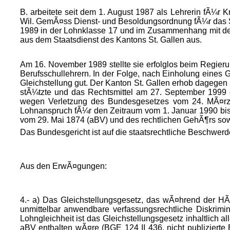
B. arbeitete seit dem 1. August 1987 als Lehrerin fÃ¼r 
Wil. GemÃ¤ss Dienst- und Besoldungsordnung fÃ¼r das St
1989 in der Lohnklasse 17 und im Zusammenhang mit der
aus dem Staatsdienst des Kantons St. Gallen aus.
Am 16. November 1989 stellte sie erfolglos beim Regieru
Berufsschullehrern. In der Folge, nach Einholung eines G
Gleichstellung gut. Der Kanton St. Gallen erhob dagegen 
stÃ¼tzte und das Rechtsmittel am 27. September 1999 
wegen Verletzung des Bundesgesetzes vom 24. MÃ¤rz 
Lohnanspruch fÃ¼r den Zeitraum vom 1. Januar 1990 bis 
vom 29. Mai 1874 (aBV) und des rechtlichen GehÃ¶rs sow
Das Bundesgericht ist auf die staatsrechtliche Beschwer
Aus den ErwÃ¤gungen:
4.- a) Das Gleichstellungsgesetz, das wÃ¤hrend der HÃ¤n
unmittelbar anwendbare verfassungsrechtliche Diskrim
Lohngleichheit ist das Gleichstellungsgesetz inhaltlich all
aBV enthalten wÃ¤re (BGE 124 II 436, nicht publizierte