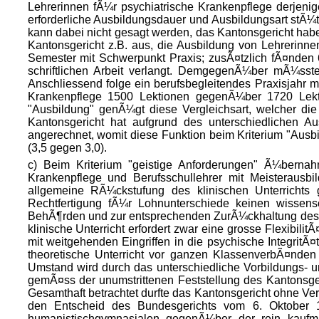
Lehrerinnen fÃ¼r psychiatrische Krankenpflege derjenig
erforderliche Ausbildungsdauer und Ausbildungsart stÃ¼t
kann dabei nicht gesagt werden, das Kantonsgericht habe
Kantonsgericht z.B. aus, die Ausbildung von Lehrerinne
Semester mit Schwerpunkt Praxis; zusÃ¤tzlich fÃ¤nden 
schriftlichen Arbeit verlangt. DemgegenÃ¼ber mÃ¼ssten
Anschliessend folge ein berufsbegleitendes Praxisjahr 
Krankenpflege 1500 Lektionen gegenÃ¼ber 1720 Lektio
"Ausbildung" genÃ¼gt diese Vergleichsart, welcher die
Kantonsgericht hat aufgrund des unterschiedlichen Au
angerechnet, womit diese Funktion beim Kriterium "Ausbi
(3,5 gegen 3,0).
c) Beim Kriterium "geistige Anforderungen" Ã¼bernah
Krankenpflege und Berufsschullehrer mit Meisterausbi
allgemeine RÃ¼ckstufung des klinischen Unterrichts
Rechtfertigung fÃ¼r Lohnunterschiede keinen wissens
BehÃ¶rden und zur entsprechenden ZurÃ¼ckhaltung des
klinische Unterricht erfordert zwar eine grosse Flexibi
mit weitgehenden Eingriffen in die psychische IntegritÃ¤
theoretische Unterricht vor ganzen KlassenverbÃ¤nden 
Umstand wird durch das unterschiedliche Vorbildungs- u
gemÃ¤ss der unumstrittenen Feststellung des Kantonsgeri
Gesamthaft betrachtet durfte das Kantonsgericht ohne Ver
den Entscheid des Bundesgerichts vom 6. Oktober 1
humanistischgymnasialen gegenÃ¼ber der rein kaufmÃ