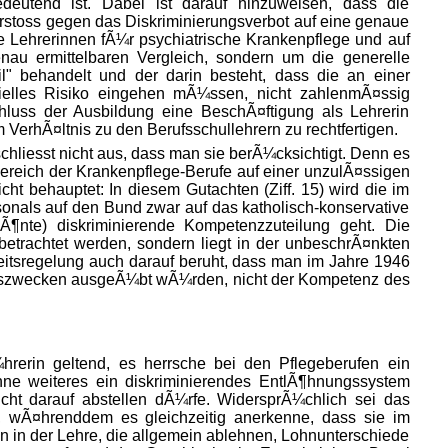
edeutend ist. Dabei ist darauf hinzuweisen, dass die
rstoss gegen das Diskriminierungsverbot auf eine genaue
 Lehrerinnen fÃ¼r psychiatrische
Krankenpflege und auf
enau ermittelbaren Vergleich, sondern um die generelle
il" behandelt und der darin besteht, dass die an einer
zielles Risiko eingehen mÃ¼ssen, nicht zahlenmÃ¤ssig
chluss der Ausbildung eine BeschÃ¤ftigung als Lehrerin
 VerhÃ¤ltnis zu den Berufsschullehrern zu rechtfertigen.
hliesst nicht aus, dass man sie berÃ¼cksichtigt. Denn es
reich der Krankenpflege-Berufe auf einer unzulÃ¤ssigen
 behauptet: In diesem Gutachten (Ziff. 15) wird die im
nals auf den Bund zwar auf das katholisch-konservative
¶nte) diskriminierende Kompetenzzuteilung geht. Die
trachtet werden, sondern liegt in der unbeschrÃ¤nkten
itsregelung auch darauf beruht, dass man im Jahre 1946
erbszwecken ausgeÃ¼bt wÃ¼rden, nicht der Kompetenz des
rerin geltend, es herrsche bei den Pflegeberufen ein
ne weiteres ein diskriminierendes EntlÃ¶hnungssystem
ht darauf abstellen dÃ¼rfe. WidersprÃ¼chlich sei das
e, wÃ¤hrenddem es gleichzeitig anerkenne, dass sie im
en in der Lehre, die allgemein ablehnen, Lohnunterschiede