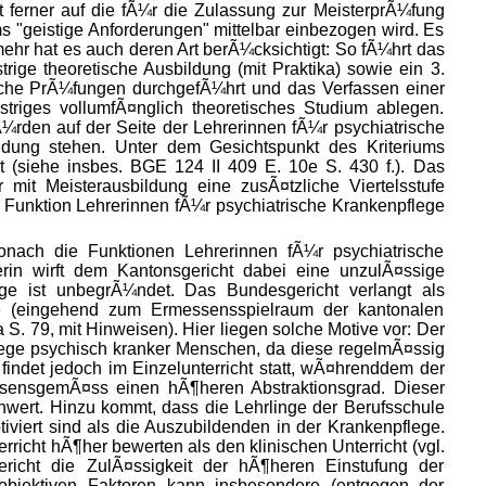
t ferner auf die fÃ¼r die Zulassung zur MeisterprÃ¼fung
s "geistige Anforderungen" mittelbar einbezogen wird. Es
ehr hat es auch deren Art berÃ¼cksichtigt: So fÃ¼hrt das
rige theoretische
Ausbildung (mit Praktika) sowie ein 3.
ische PrÃ¼fungen durchgefÃ¼hrt und das Verfassen einer
striges vollumfÃ¤nglich theoretisches Studium ablegen.
¼rden auf der Seite der Lehrerinnen fÃ¼r psychiatrische
ldung stehen. Unter dem Gesichtspunkt des Kriteriums
t (siehe insbes. BGE 124 II 409 E. 10e S. 430 f.). Das
mit Meisterausbildung eine zusÃ¤tzliche Viertelsstufe
e Funktion Lehrerinnen fÃ¼r psychiatrische Krankenpflege
onach die Funktionen Lehrerinnen fÃ¼r psychiatrische
erin wirft dem Kantonsgericht dabei eine unzulÃ¤ssige
ge ist unbegrÃ¼ndet. Das Bundesgericht verlangt als
ive (eingehend zum Ermessensspielraum der kantonalen
a S. 79, mit Hinweisen). Hier liegen solche Motive vor: Der
Pflege psychisch kranker Menschen, da diese regelmÃ¤ssig
 findet jedoch im Einzelunterricht statt, wÃ¤hrenddem der
 wesensgemÃ¤ss einen hÃ¶heren Abstraktionsgrad. Dieser
chwert. Hinzu kommt, dass die Lehrlinge der Berufsschule
iviert sind als die Auszubildenden in der Krankenpflege.
richt hÃ¶her bewerten als den klinischen Unterricht (vgl.
icht die ZulÃ¤ssigkeit der hÃ¶heren Einstufung der
objektiven Faktoren kann insbesondere (entgegen der