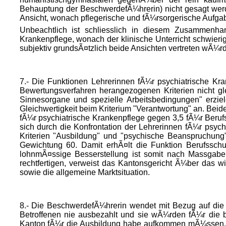
Behauptung der BeschwerdefÃ¼hrerin) nicht gesagt werde
Ansicht, wonach pflegerische und fÃ¼rsorgerische Aufga
Unbeachtlich ist schliesslich in diesem Zusammenha
Krankenpflege, wonach der klinische Unterricht schwierig
subjektiv grundsÃ¤tzlich beide Ansichten vertreten wÃ¼r
7.- Die Funktionen Lehrerinnen fÃ¼r psychiatrische Kr
Bewertungsverfahren herangezogenen Kriterien nicht gl
Sinnesorgane und spezielle Arbeitsbedingungen" erzie
Gleichwertigkeit beim Kriterium "Verantwortung" an. Beid
fÃ¼r psychiatrische Krankenpflege gegen 3,5 fÃ¼r Berufs
sich durch die Konfrontation der Lehrerinnen fÃ¼r psych
Kriterien
"Ausbildung" und "psychische Beanspruchung" 
Gewichtung 60. Damit erhÃ¤lt die Funktion Berufsschu
lohnmÃ¤ssige Besserstellung ist somit nach Massgabe
rechtfertigen, verweist das Kantonsgericht Ã¼ber das w
sowie die allgemeine Marktsituation.
8.- Die BeschwerdefÃ¼hrerin wendet mit Bezug auf die 
Betroffenen nie ausbezahlt und sie wÃ¼rden fÃ¼r die 
Kanton fÃ¼r die Ausbildung habe aufkommen mÃ¼ssen. M