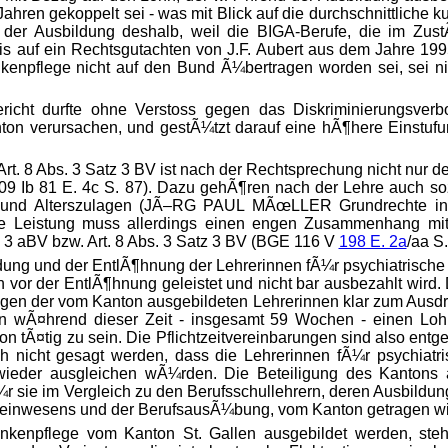
Jahren gekoppelt sei - was mit Blick auf die durchschnittliche k
ng der Ausbildung deshalb, weil die BIGA-Berufe, die im Z
auf ein Rechtsgutachten von J.F. Aubert aus dem Jahre 1995
npflege nicht auf den Bund Ã¼bertragen worden sei, sei nic
cht durfte ohne Verstoss gegen das Diskriminierungsverbo
ton verursachen, und gestÃ¼tzt darauf eine hÃ¶here Einstufu
 Art. 8 Abs. 3 Satz 3 BV ist nach der Rechtsprechung nicht nur 
E 109 Ib 81 E. 4c S. 87). Dazu gehÃ¶ren nach der Lehre auch 
der- und Alterszulagen (JÃ–RG PAUL MÃœLLER Grundrechte
e Leistung muss allerdings einen engen Zusammenhang mit d
tz 3 aBV bzw. Art. 8 Abs. 3 Satz 3 BV (BGE 116 V
198 E. 2a
/aa S.
ung und der EntlÃ¶hnung der Lehrerinnen fÃ¼r psychiatrische K
 vor der EntlÃ¶hnung geleistet und nicht bar ausbezahlt wir
rungen der vom Kanton ausgebildeten Lehrerinnen klar zum Aus
nen wÃ¤hrend dieser Zeit - insgesamt 59 Wochen - einen Loh
on tÃ¤tig zu sein. Die Pflichtzeitvereinbarungen sind also ent
 nicht gesagt werden, dass die Lehrerinnen fÃ¼r psychiatr
g wieder ausgleichen wÃ¼rden. Die Beteiligung des Kantons 
¼r sie im Vergleich zu den Berufsschullehrern, deren Ausbildun
einwesens und der BerufsausÃ¼bung, vom Kanton getragen wi
ankenpflege vom Kanton St. Gallen ausgebildet werden, ste