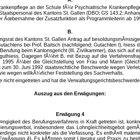
Krankenpflege an der Schule fÃ¼r Psychiatrische Krankenpfleg
aatspersonal des Kantons St. Gallen (DBO; GS 143.2; Anhang 
 Ãœbernahme der Zusatzfunktion als Programmleiterin ab 1990
B.
ngsrat des Kantons St. Gallen Antrag auf besoldungsmÃ¤ssige 
utachtens bei Prof. Baitsch (nachfolgend: Gutachten I), hiess 
Berufung beim Kantonsgericht (III. Zivilkammer), das sich auf e
guthiess. Dagegen fÃ¼hrt B. mit Bezug auf die Verfahrensfr
1995 Ã¼ber die Gleichstellung von Frau und Mann (Gleichs
zum 30. Juni 1992 staatsrechtliche Beschwerde wegen Verletz
ie wegen willkÃ¼rlicher Feststellung des Sachverhalts.
de nicht eingetreten und hat die Verwaltungsgerichtsbeschwer
Auszug aus den Erwägungen:
Erwägung 4
gigkeit des Berufungsverfahrens in Kraft getreten ist, konkr
inierungsverbot, insbesondere das Lohngleichheitsgebot gem
erdings nicht konkreter als die Verfassung. Es enthÃ¤lt materiell
 ErwÃ¤gung 4). Es kÃ¶nnen somit Literatur und Praxis zu beide