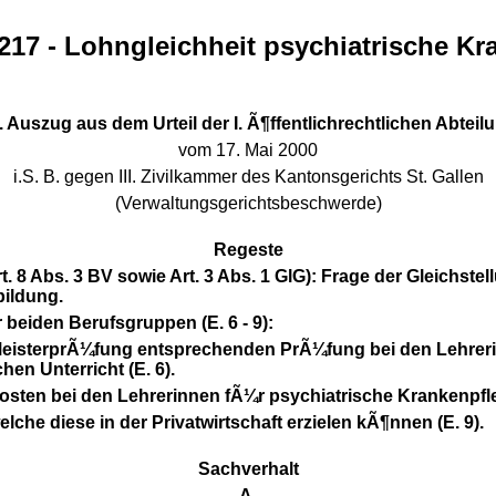
 217 - Lohngleichheit psychiatrische Kr
. Auszug aus dem Urteil der I. Ã¶ffentlichrechtlichen Abteil
vom 17. Mai 2000
i.S. B. gegen III. Zivilkammer des Kantonsgerichts St. Gallen
(Verwaltungsgerichtsbeschwerde)
Regeste
t. 8 Abs. 3 BV sowie Art. 3 Abs. 1 GlG): Frage der Gleichst
bildung.
beiden Berufsgruppen (E. 6 - 9):
 MeisterprÃ¼fung entsprechenden PrÃ¼fung bei den Lehrer
hen Unterricht (E. 6).
ten bei den Lehrerinnen fÃ¼r psychiatrische Krankenpfleg
che diese in der Privatwirtschaft erzielen kÃ¶nnen (E. 9).
Sachverhalt
A.