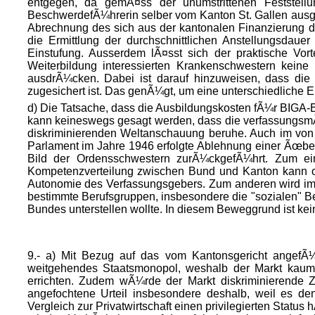
entgegen, da gemÃ¤ss der unumstrittenen Feststellun
BeschwerdefÃ¼hrerin selber vom Kanton St. Gallen ausge
Abrechnung des sich aus der kantonalen Finanzierung de
die Ermittlung der durchschnittlichen Anstellungsdaue
Einstufung. Ausserdem lÃ¤sst sich der praktische Vort
Weiterbildung interessierten Krankenschwestern kein
ausdrÃ¼cken. Dabei ist darauf hinzuweisen, dass die P
zugesichert ist. Das genÃ¼gt, um eine unterschiedliche E
d) Die Tatsache, dass die Ausbildungskosten fÃ¼r BIGA-B
kann keineswegs gesagt werden, dass die verfassungsmÃ
diskriminierenden Weltanschauung beruhe. Auch im von 
Parlament im Jahre 1946 erfolgte Ablehnung einer Ãœbe
Bild der Ordensschwestern zurÃ¼ckgefÃ¼hrt. Zum ein
Kompetenzverteilung zwischen Bund und Kanton kann oh
Autonomie des Verfassungsgebers. Zum anderen wird im 
bestimmte Berufsgruppen, insbesondere die "sozialen" 
Bundes unterstellen wollte. In diesem Beweggrund ist kein
9.- a) Mit Bezug auf das vom Kantonsgericht angefÃ¼
weitgehendes Staatsmonopol, weshalb der Markt kaum 
errichten. Zudem wÃ¼rde der Markt diskriminierende 
angefochtene Urteil insbesondere deshalb, weil es de
Vergleich zur Privatwirtschaft einen privilegierten Stat