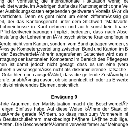
g der Vorinstanz die interkantonale Fluktuation wenig b
bildet wurde. Im Ãœbrigen durfte das Kantonsgericht ohne Ve
r Ausbildungskosten ergebenden geldwerten Vorteils fÃ¼r die
r verzichten. Denn es geht nicht um einen ziffernmÃ¤ssig g
eil, der das Kantonsgericht unter dem Stichwort "Marktvorte
e Lohneinbusse in Kauf nehmen und auch sonst kein finan
flichtzeitvereinbarungen implizit bedeuten, dass nach Abs
instufung der Lehrerinnen fÃ¼r psychiatrische Krankenpflege im
erufe nicht vom Kanton, sondern vom Bund getragen werden, sc
¤ssige Kompetenzverteilung zwischen Bund und Kanton im Be
der BeschwerdefÃ¼hrerin angerufenen Gutachten wird das nicht
rtragung der kantonalen Kompetenz im Bereich des Pflegeperso
en ist damit jedoch nicht gesagt, dass es um eine (verpÃ
nehin wesensgemÃ¤ss nicht als diskriminierende Tatsache be
Gutachten noch ausgefÃ¼hrt, dass die geltende ZustÃ¤ndigke
Berufe, unabhÃ¤ngig davon, ob sie unentgeltlich oder zu Erw
 diskriminierendes Element ersichtlich.
Erwägung 9
hrte Argument der Marktsituation macht die BeschwerdefÃ¼h
einen Einfluss habe. Auf diese
Weise kÃ¶nne der Staat oh
ZustÃ¤nde gerade fÃ¶rdern, so dass man zum Vornherein nic
n Berufsschullehrern marktbedingt hÃ¶here LÃ¶hne zubillig
us hÃ¤tten. Die BeschwerdefÃ¼hrerin verweist ferner auf Meinung