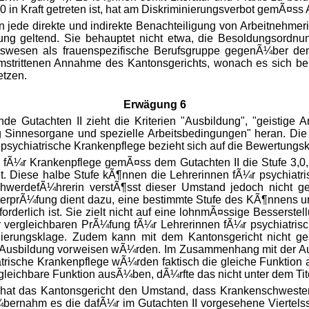
 in Kraft getreten ist, hat am Diskriminierungsverbot gemÃ¤ss Ar
ten jede direkte und indirekte Benachteiligung von Arbeitnehm
rung geltend. Sie behauptet nicht etwa, die Besoldungsordn
swesen als frauenspezifische Berufsgruppe gegenÃ¼ber den B
umstrittenen Annahme des Kantonsgerichts, wonach es sich be
etzen.
Erwägung 6
nde Gutachten II zieht die Kriterien "Ausbildung", "geistige
innesorgane und spezielle Arbeitsbedingungen" heran. Die 
 psychiatrische Krankenpflege bezieht sich auf die Bewertungsk
in fÃ¼r Krankenpflege gemÃ¤ss dem Gutachten II die Stufe 3,0,
t. Diese halbe Stufe kÃ¶nnen die Lehrerinnen fÃ¼r psychiatri
werdefÃ¼hrerin verstÃ¶sst dieser Umstand jedoch nicht ge
sterprÃ¼fung dient dazu, eine bestimmte Stufe des KÃ¶nnen
derlich ist. Sie zielt nicht auf eine lohnmÃ¤ssige Besserstel
ner vergleichbaren PrÃ¼fung fÃ¼r Lehrerinnen fÃ¼r psychiatr
inierungsklage. Zudem kann mit dem Kantonsgericht nicht ge
 Ausbildung vorweisen wÃ¼rden. Im Zusammenhang mit der Aus
hiatrische Krankenpflege wÃ¼rden faktisch die gleiche Funktio
ergleichbare Funktion ausÃ¼ben, dÃ¼rfte das nicht unter dem Ti
at das Kantonsgericht den Umstand, dass Krankenschwester
bernahm es die dafÃ¼r im Gutachten II vorgesehene Viertelss