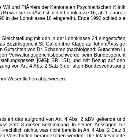
e Wil und PfÃ¤fers der Kantonalen Psychiatrischen Klinik
B) war sie zunÃ¤chst in der Lohnklasse 16, ab 1. Januar
 in der Lohnklasse 18 eingereiht. Ende 1992 schied sie
Gleichstellung mit den in der Lohnklasse 24 eingestuften
das Bezirksgericht St. Gallen ihre Klage auf lohnmÃ¤ssige
in Gutachten von Dr. Schaeren (nachfolgend: Gutachten II)
agen Verwaltungsgerichtsbeschwerde beim Bundesgericht
tellungsgesetz [GlG]; SR 151) und mit Bezug auf den
ung von Art. 4 Abs. 2 Satz 3 der alten Bundesverfassung
de im Wesentlichen abgewiesen.
etisiert das aufgrund von Art. 4 Abs. 2 aBV geltende und
Ã¤ss Satz 3 dieser Bestimmung. In seinen Aussagen zur
-rechtlich nichts, was nicht bereits in Art. 4 Abs. 2 Satz 3
n Vorschriften herangezogen werden. Die totalrevidierte