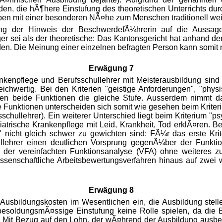
n, die hÃ¶here Einstufung des theoretischen Unterrichts durc
ben mit einer besonderen NÃ¤he zum Menschen traditionell wei
ng der Hinweis der BeschwerdefÃ¼hrerin auf die Aussage 
er sei als der theoretische: Das Kantonsgericht hat anhand de
den. Die Meinung einer einzelnen befragten Person kann somit 
Erwägung 7
ankenpflege und Berufsschullehrer mit Meisterausbildung sind
eichwertig. Bei den Kriterien "geistige Anforderungen", "ph
len beide Funktionen die gleiche Stufe. Ausserdem nimmt 
e Funktionen unterscheiden sich somit wie gesehen beim Kriteriu
schullehrer). Ein weiterer Unterschied liegt beim Kriterium "p
iatrische Krankenpflege mit Leid, Krankheit, Tod erklÃ¤ren. Be
nicht gleich schwer zu gewichten sind: FÃ¼r das erste Krit
llehrer einen deutlichen Vorsprung gegenÃ¼ber der Funktio
 der vereinfachten Funktionsanalyse (VFA) ohne weiteres
issenschaftliche Arbeitsbewertungsverfahren hinaus auf zwei 
Erwägung 8
Ausbildungskosten im Wesentlichen ein, die Ausbildung ste
besoldungsmÃ¤ssige Einstufung keine Rolle spielen, da die 
it Bezug auf den Lohn, der wÃ¤hrend der Ausbildung ausbez