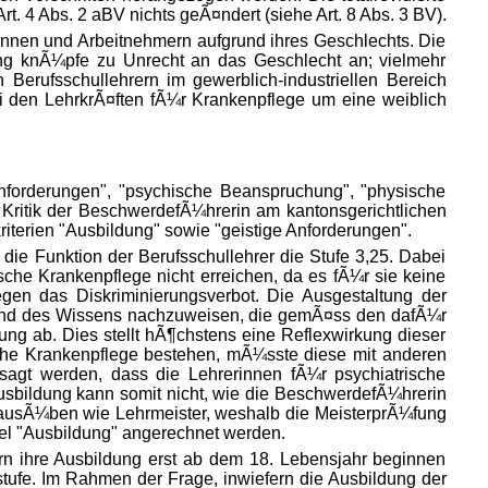
t. 4 Abs. 2 aBV nichts geÃ¤ndert (siehe Art. 8 Abs. 3 BV).
erinnen und Arbeitnehmern aufgrund ihres Geschlechts. Die
ung knÃ¼pfe zu Unrecht an das Geschlecht an; vielmehr
erufsschullehrern im gewerblich-industriellen Bereich
i den LehrkrÃ¤ften fÃ¼r Krankenpflege um eine weiblich
 Anforderungen", "psychische Beanspruchung", "physische
Kritik der BeschwerdefÃ¼hrerin am kantonsgerichtlichen
riterien "Ausbildung" sowie "geistige Anforderungen".
 die Funktion der Berufsschullehrer die Stufe 3,25. Dabei
sche Krankenpflege nicht erreichen, da es fÃ¼r sie keine
gen das Diskriminierungsverbot. Die Ausgestaltung der
s und des Wissens nachzuweisen, die gemÃ¤ss den dafÃ¼r
lung ab. Dies stellt hÃ¶chstens eine Reflexwirkung dieser
ische Krankenpflege bestehen, mÃ¼sste diese mit anderen
sagt werden, dass die Lehrerinnen fÃ¼r psychiatrische
bildung kann somit nicht, wie die BeschwerdefÃ¼hrerin
n ausÃ¼ben wie Lehrmeister, weshalb die MeisterprÃ¼fung
tel "Ausbildung" angerechnet werden.
n ihre Ausbildung erst ab dem 18. Lebensjahr beginnen
tufe. Im Rahmen der Frage, inwiefern die Ausbildung der