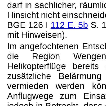
darf in sachlicher, räumli
Hinsicht nicht einschneide
BGE 126 I
112 E. 5b
S. 1
mit Hinweisen).
Im angefochtenen Entsch
die Region Wengen-I
Helikopterflüge bereits
zusätzliche Belärmung 
vermieden werden kön
Anflugwege zum Einsatz
jedoch in Betracht, dass