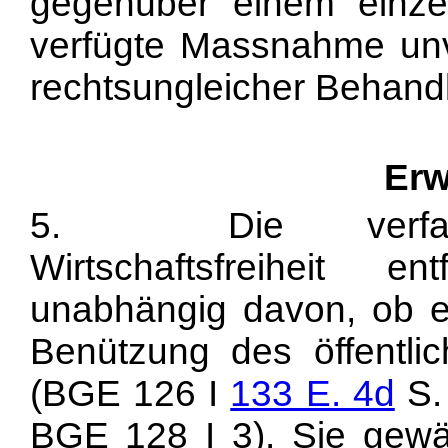
gegenüber einem einze
verfügte Massnahme unv
rechtsungleicher Behandl
Erw
5. Die verfassun
Wirtschaftsfreiheit e
unabhängig davon, ob e
Benützung des öffentli
(BGE 126 I
133 E. 4d
S. 
BGE 128 I 3). Sie gewäh