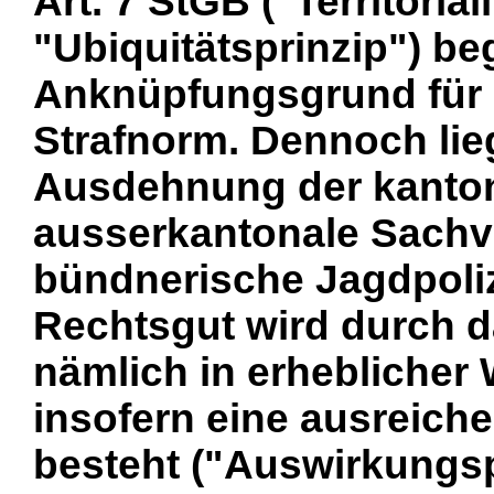
Art. 7 StGB ("Territorial
"Ubiquitätsprinzip") b
Anknüpfungsgrund für 
Strafnorm. Dennoch lie
Ausdehnung der kantona
ausserkantonale Sachve
bündnerische Jagdpoliz
Rechtsgut wird durch da
nämlich in erheblicher 
insofern eine ausreic
besteht ("Auswirkungsp