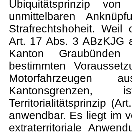
Ubiquitätsprinzip v
unmittelbaren Anknüp
Strafrechtshoheit. Weil
Art. 17 Abs. 3 ABzKJG 
Kanton Graubünden v
bestimmten Vorausset
Motorfahrzeugen a
Kantonsgrenzen,
Territorialitätsprinzip (A
anwendbar. Es liegt im v
extraterritoriale Anwe