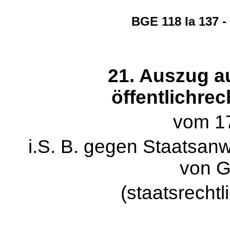
BGE 118 Ia 137 
21. Auszug au
öffentlichrec
vom 17
i.S. B. gegen Staatsanw
von 
(staatsrecht