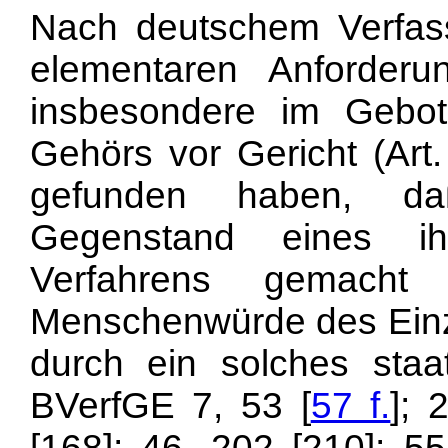
Nach deutschem Verfas
elementaren Anforderu
insbesondere im Gebot
Gehörs vor Gericht (Ar
gefunden haben, d
Gegenstand eines ihn
Verfahrens gemacht
Menschenwürde des Einze
durch ein solches staat
BVerfGE 7, 53 [
57 f.
]; 
[168]; 46, 202 [210]; 55