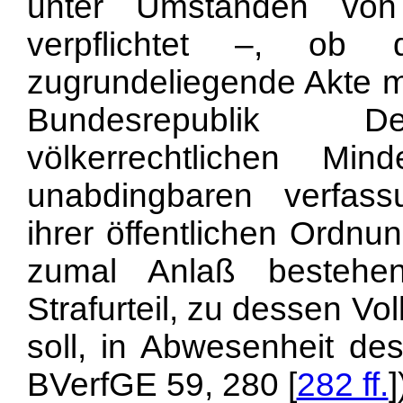
unter Umständen von
verpflichtet –, ob 
zugrundeliegende Akte m
Bundesrepublik Deu
völkerrechtlichen Mi
unabdingbaren verfass
ihrer öffentlichen Ordnu
zumal Anlaß bestehe
Strafurteil, zu dessen Vo
soll, in Abwesenheit des
BVerfGE 59, 280 [
282 ff.
]